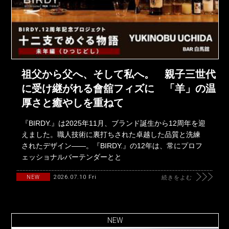
祖父から父へ、そして私へ。 親子三世代
に受け継がれる會舘フィズに 「羊」の温
厚さと癒やしを重ねて
『BIRDY.』は2025年11月、ブランド誕生から12周年を迎
えました。職人技術に裏打ちされた卓越した品質と洗練
されたデザイン――。『BIRDY.』の12年は、常にプロフ
ェッショナルバーテンダーとと
2026.07.10 Fri
NEW
続きをよむ
NEW