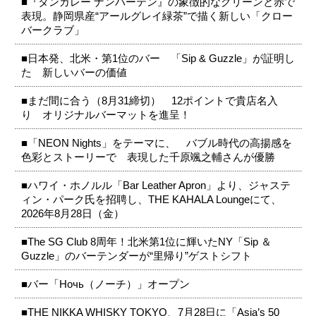
■『タンカレー ナンバーテン』の象徴的なグリーンと赤で
表現。静岡県産“アールグレイ緑茶”で描く新しい「クロー
バークラブ」
■日本発、北米・第1位のバー 「Sip & Guzzle」が証明し
た 新しいバーの価値
■まだ間に合う（8月31締切） 12ポイントで貴店名入
り オリジナルバーマットを進呈！
■「NEON Nights」をテーマに、 バブル時代の高揚感を
色彩とストーリーで 表現した千原颯之輔さんが優勝
■ハワイ・ホノルル「Bar Leather Apron」より、ジャステ
ィン・パーク氏を招聘し、THE KAHALA Loungeにて、
2026年8月28日（金）
■The SG Club 8周年！北米第1位に輝いたNY「Sip ＆
Guzzle」のバーテンダーが“里帰り”ゲストシフト
■バー「Ночь（ノーチ）」オープン
■THE NIKKA WHISKY TOKYO、7月28日に「Asia’s 50