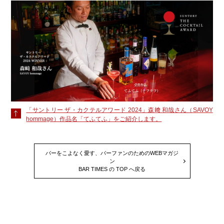
「サントリー ザ・カクテルアワード 2024」森﨑 和哉さん（SAVOY
hommage）作品名「てふてふ」をご紹介します。
バーをこよなく愛す、バーファンのためのWEBマガジ
ン
BAR TIMES の TOP へ戻る