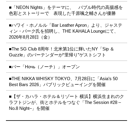
■「NEON Nights」をテーマに、 バブル時代の高揚感を
色彩とストーリーで 表現した千原颯之輔さんが優勝
■ハワイ・ホノルル「Bar Leather Apron」より、ジャステ
ィン・パーク氏を招聘し、THE KAHALA Loungeにて、
2026年8月28日（金）
■The SG Club 8周年！北米第1位に輝いたNY「Sip ＆
Guzzle」のバーテンダーが“里帰り”ゲストシフト
■バー「Ночь（ノーチ）」オープン
■THE NIKKA WHISKY TOKYO、7月28日に「Asia’s 50
Best Bars 2026」パブリックビューイングを開催
■【ザ・カハラ・ホテル＆リゾート 横浜】横浜生まれのク
ラフトジンが、街とホテルをつなぐ「The Session #28 –
No.8 Night–」を開催