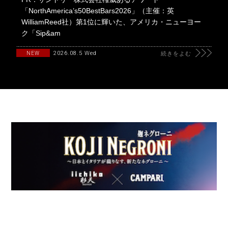
「NorthAmerica’s50BestBars2026」（主催：英
WilliamReed社）第1位に輝いた、アメリカ・ニューヨー
ク「Sip&am
2026.08.5 Wed
NEW
続きをよむ