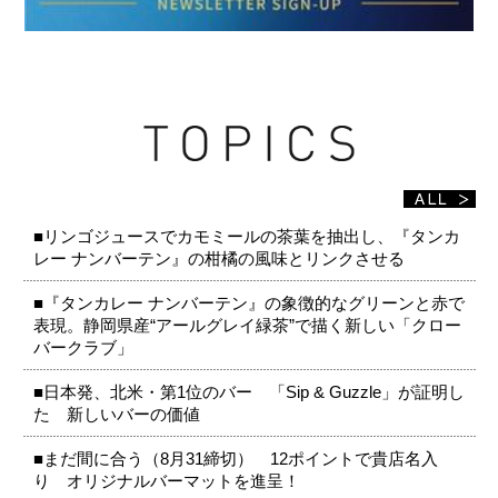
■リンゴジュースでカモミールの茶葉を抽出し、『タンカ
レー ナンバーテン』の柑橘の風味とリンクさせる
■『タンカレー ナンバーテン』の象徴的なグリーンと赤で
表現。静岡県産“アールグレイ緑茶”で描く新しい「クロー
バークラブ」
■日本発、北米・第1位のバー 「Sip & Guzzle」が証明し
た 新しいバーの価値
■まだ間に合う（8月31締切） 12ポイントで貴店名入
り オリジナルバーマットを進呈！