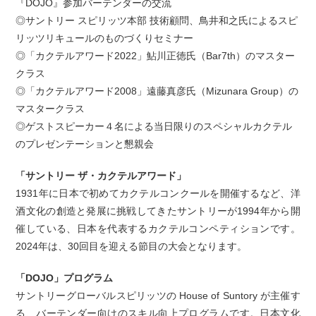
『DOJO』参加バーテンダーの交流
◎サントリー スピリッツ本部 技術顧問、鳥井和之氏によるスピ
リッツリキュールのものづくりセミナー
◎「カクテルアワード2022」鮎川正徳氏（Bar7th）のマスター
クラス
◎「カクテルアワード2008」遠藤真彦氏（Mizunara Group）の
マスタークラス
◎ゲストスピーカー４名による当日限りのスペシャルカクテル
のプレゼンテーションと懇親会
「サントリー ザ・カクテルアワード」
1931年に日本で初めてカクテルコンクールを開催するなど、洋
酒文化の創造と発展に挑戦してきたサントリーが1994年から開
催している、日本を代表するカクテルコンペティションです。
2024年は、30回目を迎える節目の大会となります。
「DOJO」プログラム
サントリーグローバルスピリッツの House of Suntory が主催す
る、バーテンダー向けのスキル向上プログラムです。日本文化