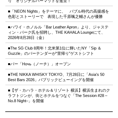
り オリジナルバーマットを進呈！
■「NEON Nights」をテーマに、 バブル時代の高揚感を
色彩とストーリーで 表現した千原颯之輔さんが優勝
■ハワイ・ホノルル「Bar Leather Apron」より、ジャステ
ィン・パーク氏を招聘し、THE KAHALA Loungeにて、
2026年8月28日（金）
■The SG Club 8周年！北米第1位に輝いたNY「Sip ＆
Guzzle」のバーテンダーが“里帰り”ゲストシフト
■バー「Ночь（ノーチ）」オープン
■THE NIKKA WHISKY TOKYO、7月28日に「Asia’s 50
Best Bars 2026」パブリックビューイングを開催
■【ザ・カハラ・ホテル＆リゾート 横浜】横浜生まれのク
ラフトジンが、街とホテルをつなぐ「The Session #28 –
No.8 Night–」を開催