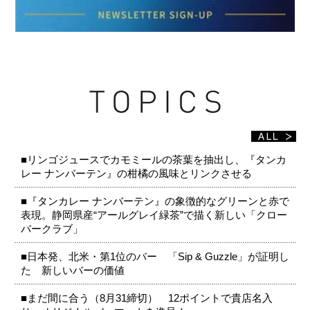
■リンゴジュースでカモミールの茶葉を抽出し、『タンカ
レー ナンバーテン』の柑橘の風味とリンクさせる
■『タンカレー ナンバーテン』の象徴的なグリーンと赤で
表現。静岡県産“アールグレイ緑茶”で描く新しい「クロー
バークラブ」
■日本発、北米・第1位のバー 「Sip & Guzzle」が証明し
た 新しいバーの価値
■まだ間に合う（8月31締切） 12ポイントで貴店名入