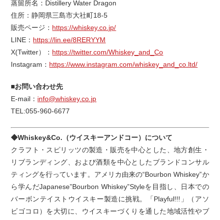
蒸留所名：Distillery Water Dragon
住所：静岡県三島市大社町18-5
販売ページ：
https://whiskey.co.jp/
LINE：
https://lin.ee/8RERYYM
X(Twitter）：
https://twitter.com/Whiskey_and_Co
Instagram：
https://www.instagram.com/whiskey_and_co.ltd/
■お問い合わせ先
E-mail：
info@whiskey.co.jp
TEL:055-960-6677
◆Whiskey&Co.（ウイスキーアンドコー）について
クラフト・スピリッツの製造・販売を中心とした、地方創生・
リブランディング、および酒類を中心としたブランドコンサル
ティングを行っています。アメリカ由来の“Bourbon Whiskey”か
ら学んだJapanese”Bourbon Whiskey”Styleを目指し、日本での
バーボンテイストウイスキー製造に挑戦。「Playful!!!」（アソ
ビゴコロ）を大切に、ウイスキーづくりを通した地域活性やブ