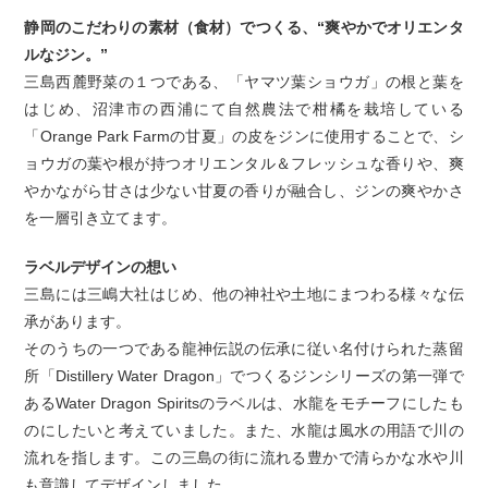
静岡のこだわりの素材（食材）でつくる、“爽やかでオリエンタ
ルなジン。”
三島西麓野菜の１つである、「ヤマツ葉ショウガ」の根と葉を
はじめ、沼津市の西浦にて自然農法で柑橘を栽培している
「Orange Park Farmの甘夏」の皮をジンに使用することで、シ
ョウガの葉や根が持つオリエンタル＆フレッシュな香りや、爽
やかながら甘さは少ない甘夏の香りが融合し、ジンの爽やかさ
を一層引き立てます。
ラベルデザインの想い
三島には三嶋大社はじめ、他の神社や土地にまつわる様々な伝
承があります。
そのうちの一つである龍神伝説の伝承に従い名付けられた蒸留
所「Distillery Water Dragon」でつくるジンシリーズの第一弾で
あるWater Dragon Spiritsのラベルは、水龍をモチーフにしたも
のにしたいと考えていました。また、水龍は風水の用語で川の
流れを指します。この三島の街に流れる豊かで清らかな水や川
も意識してデザインしました。