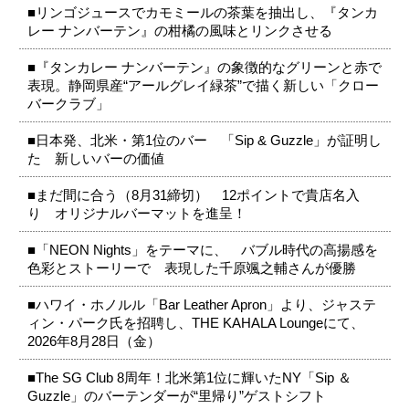
■リンゴジュースでカモミールの茶葉を抽出し、『タンカ
レー ナンバーテン』の柑橘の風味とリンクさせる
■『タンカレー ナンバーテン』の象徴的なグリーンと赤で
表現。静岡県産“アールグレイ緑茶”で描く新しい「クロー
バークラブ」
■日本発、北米・第1位のバー 「Sip & Guzzle」が証明し
た 新しいバーの価値
■まだ間に合う（8月31締切） 12ポイントで貴店名入
り オリジナルバーマットを進呈！
■「NEON Nights」をテーマに、 バブル時代の高揚感を
色彩とストーリーで 表現した千原颯之輔さんが優勝
■ハワイ・ホノルル「Bar Leather Apron」より、ジャステ
ィン・パーク氏を招聘し、THE KAHALA Loungeにて、
2026年8月28日（金）
■The SG Club 8周年！北米第1位に輝いたNY「Sip ＆
Guzzle」のバーテンダーが“里帰り”ゲストシフト