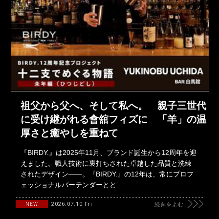
祖父から父へ、そして私へ。 親子三世代
に受け継がれる會舘フィズに 「羊」の温
厚さと癒やしを重ねて
『BIRDY.』は2025年11月、ブランド誕生から12周年を迎
えました。職人技術に裏打ちされた卓越した品質と洗練
されたデザイン――。『BIRDY.』の12年は、常にプロフ
ェッショナルバーテンダーとと
2026.07.10 Fri
NEW
続きをよむ