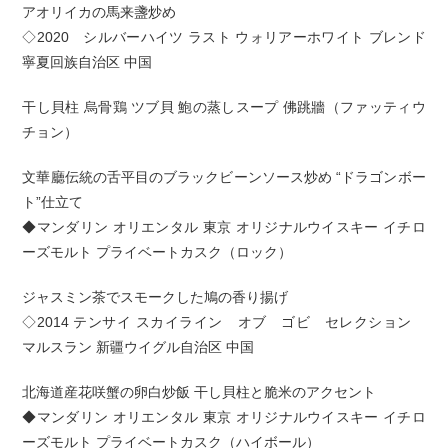
アオリイカの馬来盞炒め
◇2020 シルバーハイツ ラスト ウォリアーホワイト ブレンド
寧夏回族自治区 中国
干し貝柱 烏骨鶏 ツブ貝 鮑の蒸しスープ 佛跳牆（ファッティウ
チョン）
文華廳伝統の舌平目のブラックビーンソース炒め “ドラゴンボー
ト”仕立て
◆マンダリン オリエンタル 東京 オリジナルウイスキー イチロ
ーズモルト プライベートカスク（ロック）
ジャスミン茶でスモークした鳩の香り揚げ
◇2014 テンサイ スカイライン オブ ゴビ セレクション
マルスラン 新疆ウイグル自治区 中国
北海道産花咲蟹の卵白炒飯 干し貝柱と脆米のアクセント
◆マンダリン オリエンタル 東京 オリジナルウイスキー イチロ
ーズモルト プライベートカスク（ハイボール）