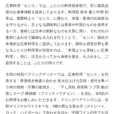
広東料理「センス」では、ふたりの料理長体制で、常に最高品
質のお食事体験を提供しております。料理長 鈴木 豪と中間 利
幸は、開業時より「センス」に携わり、本場・香港の伝統技法
を守りながら、主となる調味料には香港や中国のものを使用す
る一方、食材には日本の新鮮なものを大胆に用い、それぞれの
素材にあわせて繊細な火入れを行うことで、「センス」独自の
本格的な広東料理をご提供しております。個性も得意分野も異
なるふたりの料理長が目指すのは、「本場よりも美味しい広東
料理」。特に、注文が入ってから食材を捌き、火入れをし、ご
提供することは、ふたりの拘りです。
今回の特別ペアリングディナーでは、広東料理「センス」を代
表する「香港焼き物盛り合わせ 炭火仕上げの叉焼・皮付き豚バ
ラ肉の焼肉・仔豚の釜焼き」、「干し貝柱 烏骨鶏 ツブ貝 鮑の
蒸しスープ 佛跳牆 （ファッティウチョン）」を含む、全8品の
お料理をお愉しみいただきます。ドリンクペアリングには、当
館オリジナルウイスキーを、3種の異なる飲み方（ストレート、
ロック、ハイボール）で合わせるほか、中国ワインの中でも注