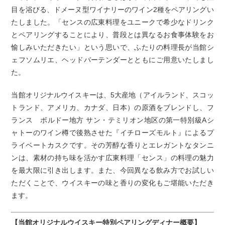
目を浴びる、ドメーヌ型ワイナリーのワイン2種をペアリングい
たしました。「センスの広東料理をユニークで希少なドリンク
とペアリングすることにより、普段とは異なるお食事体験をお
愉しみいただきたい」という思いで、ふたりの料理長が当館シ
ェフソムリエ、ヘッドバーテンダーとともにご用意いたしまし
た。
当館オリジナルウイスキーは、5大産地（アイルランド、スコッ
トランド、アメリカ、カナダ、日本）の原酒をブレンドし、フ
ランス ボルドー地方 サン・テミリオン地区の第一特別級Aシ
ャトーのワイン樽で後熟させた『イチローズモルト』によるプ
ライベートカスクです。その芳醇な香りとエレガントなタンニ
ンは、素材の持ち味を活かす広東料理「センス」の料理の魅力
を最大限に引き出します。また、今回異なる飲み方でお試しい
ただくことで、ウイスキーの味と香りの変化もご堪能いただき
ます。
【当館オリジナルウイスキー特別ペアリングディナー概要】