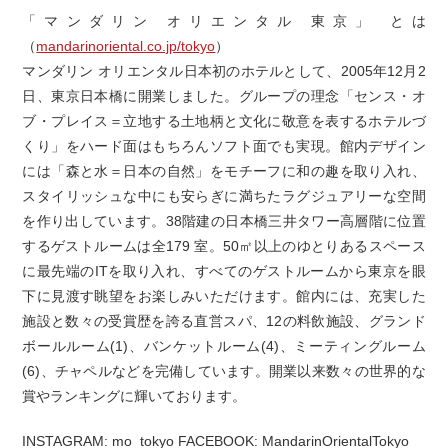
「マンダリン オリエンタル 東京」 とは
（
mandarinoriental.co.jp/tokyo
）
マンダリン オリエンタル日本初のホテルとして、2005年12月2
日、東京日本橋に開業しました。グループの理念「センス・オ
ブ・プレイス＝立地する土地柄と文化に敬意を表するホテルづ
くり」をハード面はもちろんソフト面でも実現。館内デザイン
には「森と水＝日本の自然」をモチーフに和の趣を取り入れ、
スタイリッシュな中にも安らぎに満ちたラグジュアリーな空間
を作り出しています。38階建の日本橋三井タワー高層階に位置
するゲストルームは全179 室。50㎡以上のゆとりあるスペース
に最先端のITを取り入れ、すべてのゲストルームから東京を眼
下に見渡す眺望をお楽しみいただけます。館内には、充実した
施設と数々の受賞歴を誇る直営スパ、12の料飲施設、グランド
ボールルーム(1)、バンケットルーム(4)、ミーティングルーム
(6)、チャペルなどを完備しています。開業以来数々の世界的な
賞やランキングに輝いております。
INSTAGRAM: mo_tokyo FACEBOOK: MandarinOrientalTokyo