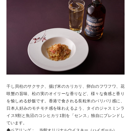
干し貝柱のサクサク、揚げ米のカリカリ、卵白のフワフワ、花
咲蟹の旨味、松の実のオイリーな香りなど、様々な食感と香り
を愉しめる炒飯です。香港で食される長粒米のパリパリ感に、
日本人好みのモチモチ感を味わえるよう、タイのジャスミンラ
イス9割と魚沼のコシヒカリ1割を「センス」独自にブレンドし
ています。
◆ペアリング： 当館オリジナルウイスキー（ハイボール）