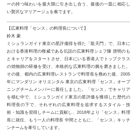
ーの持つ味わいを最大限に引き出し合う、最後の一皿に相応し
い贅沢なマリアージュを奏でます。
【広東料理「センス」の料理長について】
鈴木 豪
ミシュランガイド東京の星評価得を得た「龍天門」で、日本に
おける香港料理の権威である伝説の広東料理シェフ陳 啓明のも
とキャリアをスタートさせ、日本にいる香港人でトップクラス
の焼物師の研修を受け、本格的な広東料理の腕を磨きました。
その後、都内の広東料理レストランで料理長を務めた後、2005
年にマンダリン オリエンタル 東京の広東料理「センス」オープ
ニングチームメンバーに着任しました。「センス」でキャリア
を積む中で、ミシュランガイド東京の星評価を獲得した歴代の
料理長の下で、それぞれの広東料理を追求するスタイル・技
術・知識を習得しチームに貢献し、2018年より「センス」料理
長に就任、もう一人の料理長 中間とともに、「センス」キッチ
ンチームを牽引しています。