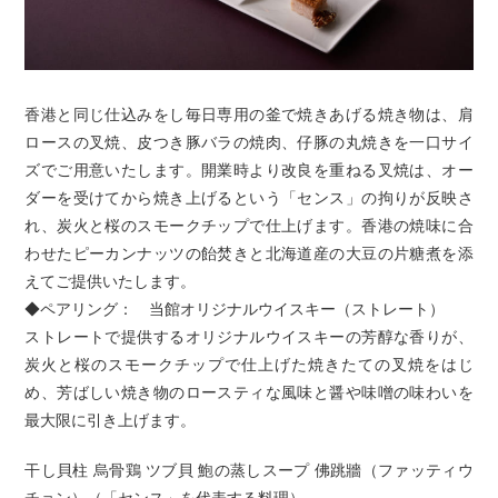
香港と同じ仕込みをし毎日専用の釜で焼きあげる焼き物は、肩
ロースの叉焼、皮つき豚バラの焼肉、仔豚の丸焼きを一口サイ
ズでご用意いたします。開業時より改良を重ねる叉焼は、オー
ダーを受けてから焼き上げるという「センス」の拘りが反映さ
れ、炭火と桜のスモークチップで仕上げます。香港の焼味に合
わせたピーカンナッツの飴焚きと北海道産の大豆の片糖煮を添
えてご提供いたします。
◆ペアリング： 当館オリジナルウイスキー（ストレート）
ストレートで提供するオリジナルウイスキーの芳醇な香りが、
炭火と桜のスモークチップで仕上げた焼きたての叉焼をはじ
め、芳ばしい焼き物のロースティな風味と醤や味噌の味わいを
最大限に引き上げます。
干し貝柱 烏骨鶏 ツブ貝 鮑の蒸しスープ 佛跳牆（ファッティウ