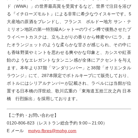
ド（WWA）」の世界最高賞を受賞するなど、世界で注目を浴び
る『イチローズモルト』による非常に希少なウイスキーです。5
大産地の原酒をブレンドし、フランス ボルドー地方 サン・テ
ミリオン地区の第一特別級Aシャトーのワイン樽で後熟させたプ
ライベートカスクは、立ち上がりの香りから蜂蜜やバニラ、ま
たオランジェットのような柔らかな甘さが感じられ、その中に
も香味野菜やミントを思わせる爽やかな印象と、カシスや紅茶
飴のようなエレガントなタンニン感が全体にアクセントを与え
ます。本年より37階「マンダリンバー」と38階「オリエンタル
ラウンジ」にて、287本限定でボトルキープにて販売しており、
ボトルにはシリアルナンバーが記載され、ラベルには当館が位
置する日本橋の浮世絵、歌川広重の「東海道五拾三次之内 日本
橋 行烈振出」を採用しております。
【ご予約・お問い合わせ】
0120-806-823（レストラン総合予約 9:00～21:00）
E メール
motyo-fbres@mohg.com