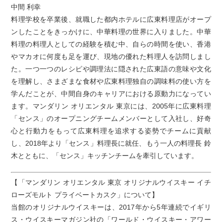
中間 利幸
料理学校を卒業後、就職した都内ホテルに広東料理店がオープ
ンしたことをきっかけに、中華料理の世界に入りました。中華
料理の料理人としての経験を積む中、自らの時間を使い、香港
やマカオに何度も足を運び、現地の優れた料理人を訪問しまし
た。一つ一つのレシピや調理法に隠された広東語の意味や文化
を理解し、さまざまな食材や広東料理独自の調味料の使い方を
学んだことが、中間自身のキャリアにおける原動力になってい
ます。マンダリン オリエンタル 東京には、2005年に広東料理
「センス」のオープニングチームメンバーとして入社し、好奇
心と行動力をもって広東料理を追求する姿勢でチームに貢献
し、2018年より「センス」料理長に就任、もう一人の料理長 鈴
木とともに、「センス」キッチンチームを牽引しています。
【「マンダリン オリエンタル 東京 オリジナルウイスキー イチ
ローズモルト プライベートカスク」について】
当館のオリジナルウイスキーは、2017年から5年連続でイギリ
ス・ウイスキーマガジン社の「ワールド・ウイスキー・アワー