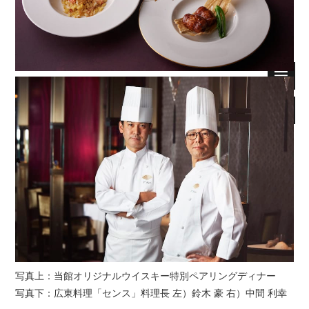
写真上：当館オリジナルウイスキー特別ペアリングディナー
写真下：広東料理「センス」料理長 左）鈴木 豪 右）中間 利幸