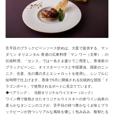
舌平目のブラックビーンソース炒めは、大皿で提供する、マン
ダリン オリエンタル 香港の広東料理「マン ワー（文華）」の
伝統料理。「センス」では一名さま盛りでご用意し、香港産の
ブラックビーンに、オイスターソースと中国醤油、国産のニン
ニク、生姜、生の鷹の爪とエシャロットを使用し、シンプルに
短時間で仕上げます。香港で6月に開催される伝統的な競技「ド
ラゴンボート」で使用されるボートに見立てています。
◆ペアリング： 当館オリジナルウイスキー（ロック）
ワイン樽で後熟させたオリジナルウイスキーの赤ワイン由来の
柔らかなタンニンのコクが、舌平目の持つ豊かなうま味とブラ
ックビーンが持つシリアルな風味を優しく包み込み、馥郁たる