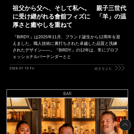
祖父から父へ、そして私へ。 親子三世代
に受け継がれる會舘フィズに 「羊」の温
厚さと癒やしを重ねて
『BIRDY.』は2025年11月、ブランド誕生から12周年を迎
えました。職人技術に裏打ちされた卓越した品質と洗練
されたデザイン――。『BIRDY.』の12年は、常にプロフ
ェッショナルバーテンダーとと
2026.07.10 Fri
続きをよむ
BAR