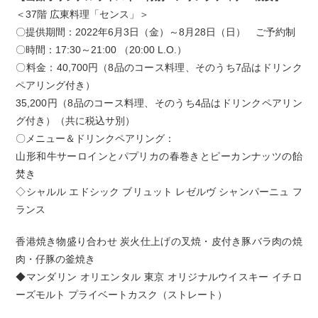
＜37階 広東料理「センス」＞
〇提供期間：2022年6月3日（金）～8月28日（日） ご予約制
〇時間：17:30～21:00 （20:00 L.O.）
〇料金：40,700円（8品のコース料理、そのうち7品はドリンク
ペアリング付き）
35,200円（8品のコース料理、そのうち4品はドリンクペアリン
グ付き）（共に税込サ別）
〇メニュー＆ドリンクペアリング：
山形和牛サーロインとパプリカの春巻きとピーカンナッツの飴
焚き
◇シャルル エドシック ブリュット レゼルヴ シャンパーニュ フ
ランス
香港焼き物盛り合わせ 炭火仕上げの叉焼・皮付き豚バラ肉の焼
肉・仔豚の釜焼き
◆マンダリン オリエンタル 東京 オリジナルウイスキー イチロ
ーズモルト プライベートカスク（ストレート）