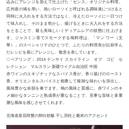
込みにアレンジを加えて仕上げた「センス」オリジナル料理。
広州産の鳩を用い、熱いローソイと呼ばれる調味液につけると
同時に火入れをする方法ではなく、冷えたローソイに一日つけ
て味入れし、そのまま乾かし、揚げるときに火入れをする方法
をとることで、最も美味しいミディアムレアの状態に仕上げま
す。ジャスミン茶でスモークする鳩料理は、「マン ワー（文
華）」のスペシャリテのひとつで、ふたりの料理長が以前学ん
だレシピを基にアレンジし、敬意を表しています。
◇ペアリング： 2014 テンサイ スカイライン オブ ゴビ セ
レクション マルスラン 新疆ウイグル自治区 中国
赤ワインのエキゾチックなスパイス香が、香り揚げのロースト
香、オリエンタルスパイスと相乗して複雑な味わいを演出し、
風味豊かな余韻を奏でます。鳩の風味と質感に、赤ワインのキ
メ細かなタンニンと熟成香が重なることで、見事な旨味と多重
層な風味を感じさせてくれます。
北海道産花咲蟹の卵白炒飯 干し貝柱と脆米のアクセント