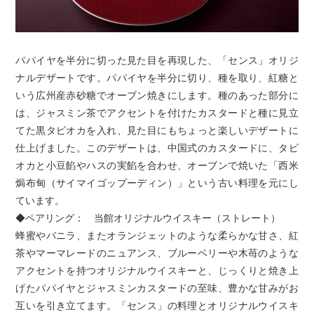
パパイヤを半分に切った見た目を再現した、「センス」オリジ
ナルデザートです。パパイヤを半分に切り、種を取り、紅糖と
いう広州産赤砂糖でオーブン焼きにします。種のあった部分に
は、ジャスミン茶でアクセントを付けたカスタードと種に見立
てた黒タピオカを入れ、見た目にもちょっと楽しいデザートに
仕上げました。このデザートは、中国式のカスタードに、タピ
オカと小豆餡やハスの実餡を合わせ、オーブンで焼いた「西米
焗布甸（サイマイゴップーディン）」という古い料理を元にし
ています。
◆ペアリング： 当館オリジナルウイスキー（ストレート）
蜂蜜やバニラ、またオランジェットのような柔らかな甘さ、紅
茶やマーマレードのニュアンス、ブルーベリーや木苺のような
アクセントを持つオリジナルウイスキーと、じっくりと焼き上
げたパパイヤとジャスミンカスタードの至味、豊かな甘みがお
互いを引き立てます。「センス」の料理とオリジナルウイスキ