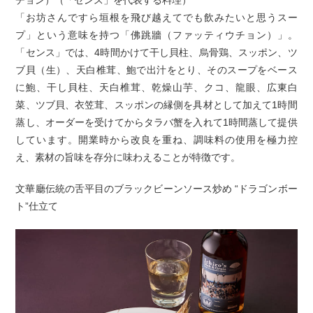
チョン）（「センス」を代表する料理）
「お坊さんですら垣根を飛び越えてでも飲みたいと思うスー
プ」という意味を持つ「佛跳牆（ファッティウチョン）」。
「センス」では、4時間かけて干し貝柱、烏骨鶏、スッポン、ツ
ブ貝（生）、天白椎茸、鮑で出汁をとり、そのスープをベース
に鮑、干し貝柱、天白椎茸、乾燥山芋、クコ、龍眼、広東白
菜、ツブ貝、衣笠茸、スッポンの縁側を具材として加えて1時間
蒸し、オーダーを受けてからタラバ蟹を入れて1時間蒸して提供
しています。開業時から改良を重ね、調味料の使用を極力控
え、素材の旨味を存分に味わえることが特徴です。
文華廳伝統の舌平目のブラックビーンソース炒め “ドラゴンボー
ト”仕立て