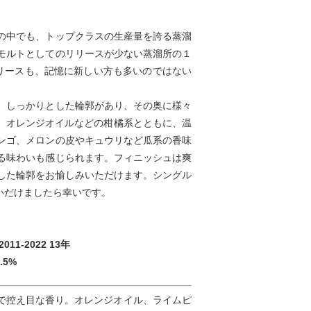
の中でも、トップクラスの生産量を誇る蒸溜
モルトとしてのリリースが少ない蒸溜所の１
ルリリースも、記憶に新しい方も多いのではない
、しっかりとした輪郭があり、その奥に様々
は、オレンジオイルなどの柑橘系とともに、温
ンゴ、メロンの皮やキュウリなど瓜系の香味
る味わいも感じられます。フィニッシュは爽
した輪郭をお愉しみいただけます。シングル
いだけましたら幸いです。
11-2022 13年
.5%
で控え目な香り。オレンジオイル、ライムピ