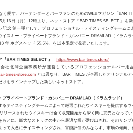
なく愛す、バーテンダーとバーファンのためのWEBマガジン「BAR T
5月16日（月）12時より、ネットストア『BAR TIMES SELECT 』を新
ン記念 第一弾として、プロフェッショナル・テイスティングチームに
ウイスキー・プライベートブランド・カンパニー DRAMLAD（ドラム
22 13 年 ホグスヘッド 55.5%」を12本限定で発売いたします。
BAR TIMES SELECT 』
https://www.bar-times.store/
会社北澤企画事務所が運営しているプロフェッショナルバー用品のネッ
bar-times-store.com
とは異なり、BAR TIMES が企画したオリジナルアイ
だけをラインナップした新しいネットストア。
・プライベートブランド・カンパニー DRAMLAD（ドラムラッド）
するテイスティングチームによって厳選されたウイスキーを提供するウ
にリリースされたウイスキーは全て販売開始から瞬く間に完売となっていま
をもとに、膨大なストックの中から最適な樽が選び出され、そのサンプ
よって入念にテイスティングされ、官能評価のみならず、市場の傾向、