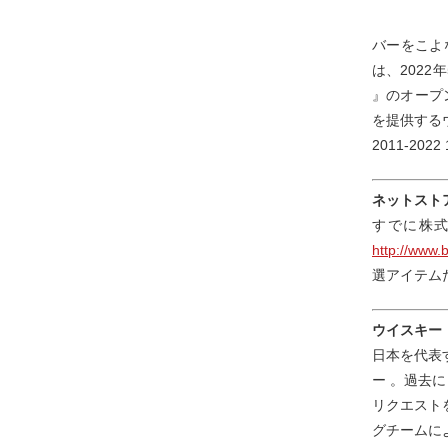
バーをこよ
は、2022年
』のオープ
を提供する
2011-20
ネットストア『
すでに株式
http://www.
選アイテム
ウイスキー
日本を代表
ー 。過去
リクエスト
グチームに