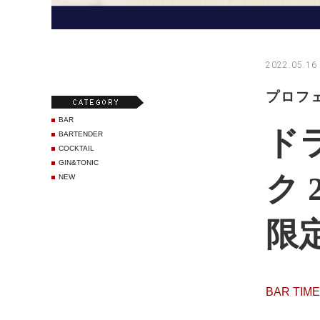
2022.05.16
プロフ
BAR
ド
BARTENDER
COCKTAIL
GIN&TONIC
ク 
NEW
限
BAR TI