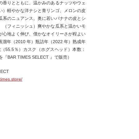
の香りとともに、温かみのあるナッツやウェ
い）軽やかな洋ナシと青リンゴ、メロンの皮
瓜系のニュアンス。奥に若いバナナの皮とシ
。（フィニッシュ）爽やかな瓜系と温かいモ
が心地よく伸び、僅かなオイリーさが程よい
溜年（2010 年）瓶詰年（2022 年）熟成年
数（55.5％）カスク（ホグスヘッド）本数：
を『BAR TIMES SELECT 』で販売）
LECT
times.store/