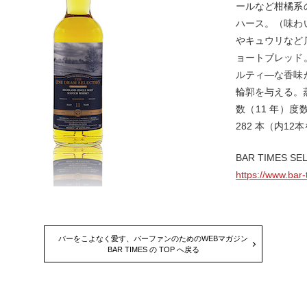
ールなど柑橘系
ハース。（味わ
やキュウリなど
ョートブレッド
ルティ―な香味
輪郭を与える。蒸
数（11 年）度
282 本（内12本
BAR TIMES SE
https://www.bar-
バーをこよなく愛す、バーファンのためのWEBマガジン
BAR TIMES の TOP へ戻る