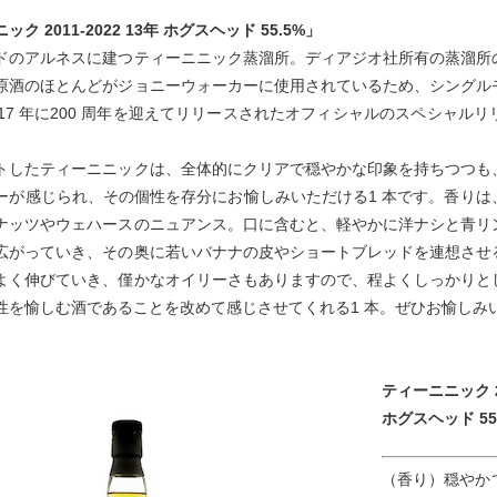
ク 2011-2022 13年 ホグスヘッド 55.5%」
ドのアルネスに建つティーニニック蒸溜所。ディアジオ社所有の蒸溜所
原酒のほとんどがジョニーウォーカーに使用されているため、シングル
017 年に200 周年を迎えてリリースされたオフィシャルのスペシャ
。
トしたティーニニックは、全体的にクリアで穏やかな印象を持ちつつも
ーが感じられ、その個性を存分にお愉しみいただける1 本です。香り
ナッツやウェハースのニュアンス。口に含むと、軽やかに洋ナシと青リ
広がっていき、その奥に若いバナナの皮やショートブレッドを連想させ
よく伸びていき、僅かなオイリーさもありますので、程よくしっかりと
性を愉しむ酒であることを改めて感じさせてくれる1 本。ぜひお愉しみ
ティーニニック 20
ホグスヘッド 55
（香り）穏やか