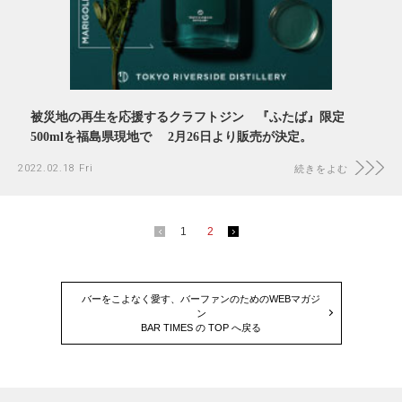
被災地の再生を応援するクラフトジン 『ふたば』限定
500mlを福島県現地で 2月26日より販売が決定。
2022.02.18 Fri
続きをよむ
1
2
バーをこよなく愛す、バーファンのためのWEBマガジ
ン
BAR TIMES の TOP へ戻る