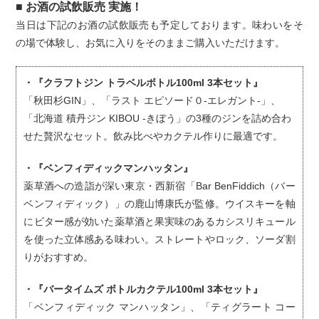
■ お酒の試飲販売 実施！
当日は下記のお酒の試飲販売も予定しております。味わいをそ
の場で体験し、お気に入りをそのままご購入いただけます。
・『クラフトジン トラベルボトル100ml 3本セット』
「秋田杉GIN」、「ラスト エピソード０-エレガント-」、
「北海道 積丹ジン KIBOU -きぼう」の3種のジンを詰め合わ
せた贅沢なセット。飲み比べやカクテル作りに最適です。
・『ベンフィディックマンハッタン』
薬草酒への造詣が深い東京・西新宿「Bar BenFiddich（バー
ベンフィディック）」の鹿山博康氏が監修。ウイスキーを軸
にビター感が効いた薬草酒と果実味のあるカシスリキュール
を使った立体感ある味わい。ストレートやロック、ソーダ割
りがおすすめ。
・『バータイムズ ボトルカクテル100ml 3本セット』
「ベンフィディック マンハッタン」、「ティグラート コー