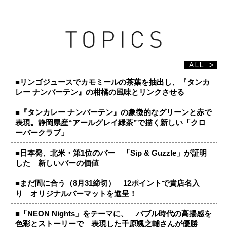
■リンゴジュースでカモミールの茶葉を抽出し、『タンカ
レー ナンバーテン』の柑橘の風味とリンクさせる
■『タンカレー ナンバーテン』の象徴的なグリーンと赤で
表現。静岡県産“アールグレイ緑茶”で描く新しい「クロ
ーバークラブ」
■日本発、北米・第1位のバー 「Sip & Guzzle」が証明
した 新しいバーの価値
■まだ間に合う（8月31締切） 12ポイントで貴店名入
り オリジナルバーマットを進呈！
■「NEON Nights」をテーマに、 バブル時代の高揚感を
色彩とストーリーで 表現した千原颯之輔さんが優勝