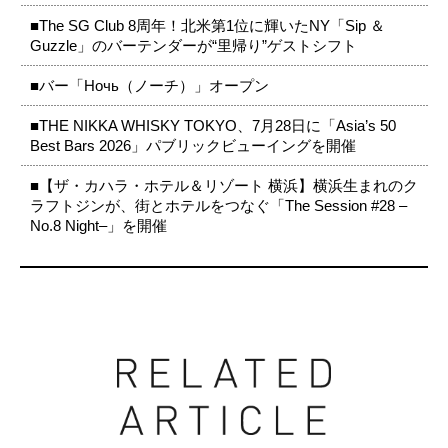
■The SG Club 8周年！北米第1位に輝いたNY「Sip ＆
Guzzle」のバーテンダーが“里帰り”ゲストシフト
■バー「Ночь（ノーチ）」オープン
■THE NIKKA WHISKY TOKYO、7月28日に「Asia’s 50
Best Bars 2026」パブリックビューイングを開催
■【ザ・カハラ・ホテル＆リゾート 横浜】横浜生まれのク
ラフトジンが、街とホテルをつなぐ「The Session #28 –
No.8 Night–」を開催