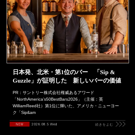
日本発、北米・第1位のバー 「Sip &
Guzzle」が証明した 新しいバーの価値
PR：サントリー株式会社権威あるアワード
「NorthAmerica’s50BestBars2026」（主催：英
WilliamReed社）第1位に輝いた、アメリカ・ニューヨー
ク「Sip&am
2026.08.5 Wed
NEW
続きをよむ