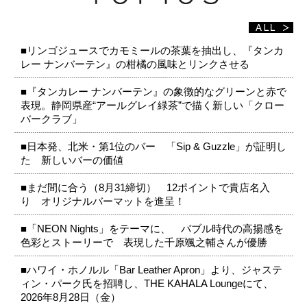
■リンゴジュースでカモミールの茶葉を抽出し、『タンカ
レー ナンバーテン』の柑橘の風味とリンクさせる
■『タンカレー ナンバーテン』の象徴的なグリーンと赤で
表現。静岡県産“アールグレイ緑茶”で描く新しい「クロー
バークラブ」
■日本発、北米・第1位のバー 「Sip & Guzzle」が証明し
た 新しいバーの価値
■まだ間に合う（8月31締切） 12ポイントで貴店名入
り オリジナルバーマットを進呈！
■「NEON Nights」をテーマに、 バブル時代の高揚感を
色彩とストーリーで 表現した千原颯之輔さんが優勝
■ハワイ・ホノルル「Bar Leather Apron」より、ジャステ
ィン・パーク氏を招聘し、THE KAHALA Loungeにて、
2026年8月28日（金）