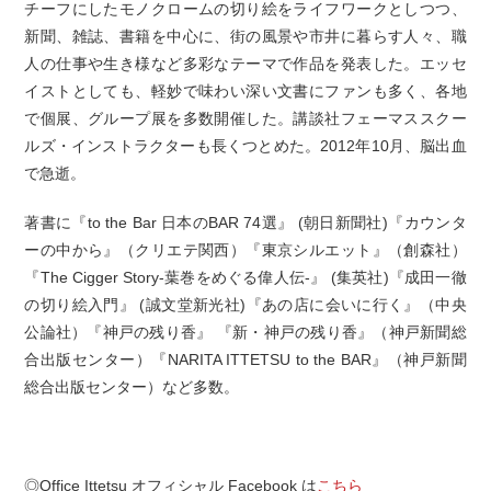
チーフにしたモノクロームの切り絵をライフワークとしつつ、
新聞、雑誌、書籍を中心に、街の風景や市井に暮らす人々、職
人の仕事や生き様など多彩なテーマで作品を発表した。エッセ
イストとしても、軽妙で味わい深い文書にファンも多く、各地
で個展、グループ展を多数開催した。講談社フェーマススクー
ルズ・インストラクターも長くつとめた。2012年10月、脳出血
で急逝。
著書に『to the Bar 日本のBAR 74選』 (朝日新聞社)『カウンタ
ーの中から』（クリエテ関西）『東京シルエット』（創森社）
『The Cigger Story-葉巻をめぐる偉人伝-』 (集英社)『成田一徹
の切り絵入門』 (誠文堂新光社)『あの店に会いに行く』（中央
公論社）『神戸の残り香』 『新・神戸の残り香』（神戸新聞総
合出版センター）『NARITA ITTETSU to the BAR』（神戸新聞
総合出版センター）など多数。
◎Office Ittetsu オフィシャル Facebook は
こちら