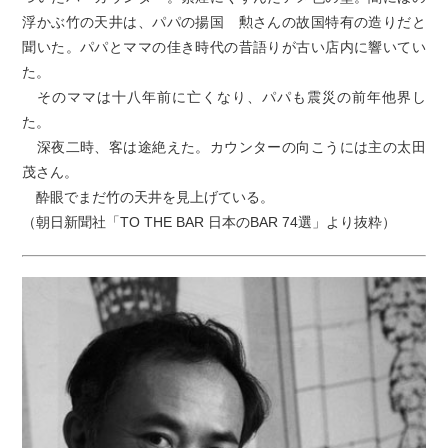
浮かぶ竹の天井は、パパの揚国 勲さんの故国特有の造りだと
聞いた。パパとママの佳き時代の昔語りが古い店内に響いてい
た。
そのママは十八年前に亡くなり、パパも震災の前年他界し
た。
深夜二時、客は途絶えた。カウンターの向こうには主の太田
茂さん。
酔眼でまだ竹の天井を見上げている。
（朝日新聞社「TO THE BAR 日本のBAR 74選」より抜粋）