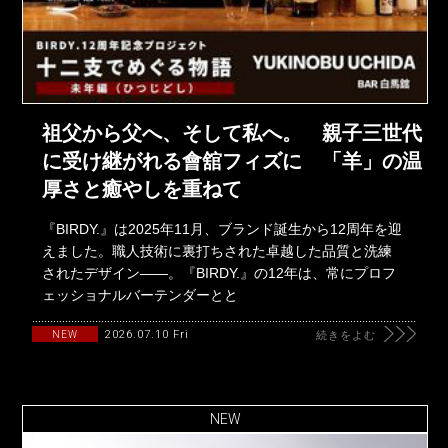
祖父から父へ、そして私へ。 親子三世代
に受け継がれる會舘フィズに 「羊」の温
厚さと癒やしを重ねて
『BIRDY.』は2025年11月、ブランド誕生から12周年を迎
えました。職人技術に裏打ちされた卓越した品質と洗練
されたデザイン――。『BIRDY.』の12年は、常にプロフ
ェッショナルバーテンダーとと
2026.07.10 Fri
NEW
続きをよむ
NEW