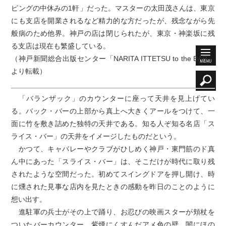
ピングの中休みの1軒」だった。マスターの太田茂さんは、東京
にも支店を開業されるなど精力的な方だったが、残念ながら先
般病のため他界。神戸の店は閉じられたが、東京・神楽坂に残
る支店は現在も繁盛している。
（神戸新聞総合出版センター「NARITA ITTETSU to the BAR」
より転載）
「バランザック」のカウンターに座って天井を見上げてい
る。バック・バーの上部から真上へ大きくアールをつけて、一
面に竹を敷き詰めた独特の天井である。知る人ぞ知る名店「ス
ライス・バー」の天井をイメージしたものだという。
かつて、キャバレーやクラブがひしめく神戸・東門筋のド真
ん中にあった「スライス・バー」は、そこだけが時代に取り残
されたような空間だった。初めてスイングドアを押し開け、時
に燻された見事な店内を見たときの感動を昨日のことのように
想い出す。
進駐軍の兵士がその上で踊り、お忍びの映画スターが頬杖を
ついたバーカウンター。紫煙にくすんだアメ色の壁。闇にほの