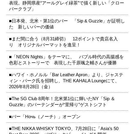
表現。静岡県産“アールグレイ緑茶”で描く新しい「クロー
バークラブ」
■日本発、北米・第1位のバー 「Sip & Guzzle」が証明し
た 新しいバーの価値
■まだ間に合う（8月31締切） 12ポイントで貴店名入
り オリジナルバーマットを進呈！
■「NEON Nights」をテーマに、 バブル時代の高揚感を
色彩とストーリーで 表現した千原颯之輔さんが優勝
■ハワイ・ホノルル「Bar Leather Apron」より、ジャステ
ィン・パーク氏を招聘し、THE KAHALA Loungeにて、
2026年8月28日（金）
■The SG Club 8周年！北米第1位に輝いたNY「Sip ＆
Guzzle」のバーテンダーが“里帰り”ゲストシフト
■バー「Ночь（ノーチ）」オープン
■THE NIKKA WHISKY TOKYO、7月28日に「Asia’s 50