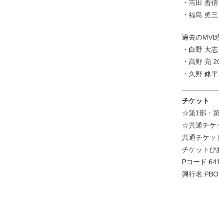
・吉田 善信 
・福島 勇三
過去のMVB
・白野 大志 
・高野 亮 20
・久野 修平 2
チケット
☆第1部・第
☆共通チケット
共通チケッ
チケットぴ
Pコード:641
興行名:PBO