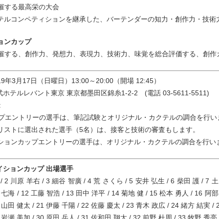
主催する最高栄の大会
テルコンペティションを継承した、バーテンダーの知力・創作力・技術
ョンカップ
主催する、創作力、発想力、表現力、技術力、味覚を総合評価する、創作
019年3月17日（日曜日）13:00～20:00（開場 12:45）
武ホテルレバント東京 東京都墨田区錦糸1-2-2 (電話 03-5611-5511)
:
ップエントリーの選手は、筆記試験とオリジナル・カクテルの調合を行い
リストに選出された選手（5名）は、接客と技術の審査もします。
ションカップエントリーの選手は、オリジナル・カクテルの調合を行い
イションカップ 出場選手
/ 2 川原 羊右 / 3 細谷 智廣 / 4 荒 さくら / 5 安井 弘生 / 6 柴田 護 / 7 
 七海 / 12 工藤 智浩 / 13 田中 洋平 / 14 菊地 健 / 15 松本 勇人 / 16 阿
 山田 健太 / 21 伊藤 千陽 / 22 佐藤 慶太 / 23 青木 政広 / 24 緒方 結実 / 2
 岩瀬 美加 / 30 原田 岳人 / 31 佐和田 翔太 / 32 前野 杜周 / 33 牧野 秀亮 / 