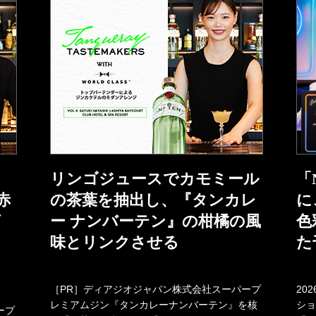
リンゴジュースでカモミール
「
赤
の茶葉を抽出し、『タンカレ
に
グ
ー ナンバーテン』の柑橘の風
色
ク
味とリンクさせる
た
［PR］ディアジオジャパン株式会社スーパープ
20
レミアムジン『タンカレーナンバーテン』を核
ショ
ープ