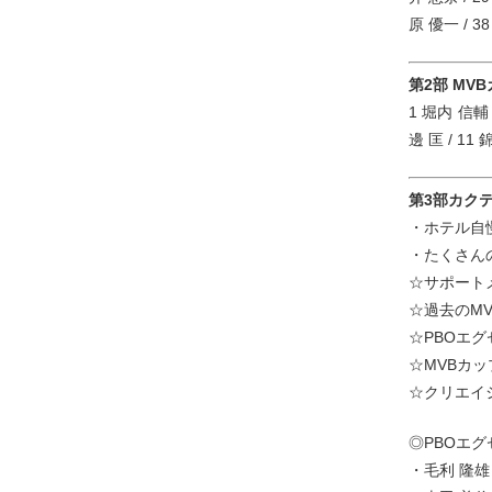
原 優一 / 3
第2部 MV
1 堀内 信輔 
邊 匡 / 11
第3部カクテ
・ホテル自
・たくさん
☆サポート
☆過去のM
☆PBOエク
☆MVBカッ
☆クリエイ
◎PBOエク
・毛利 隆雄