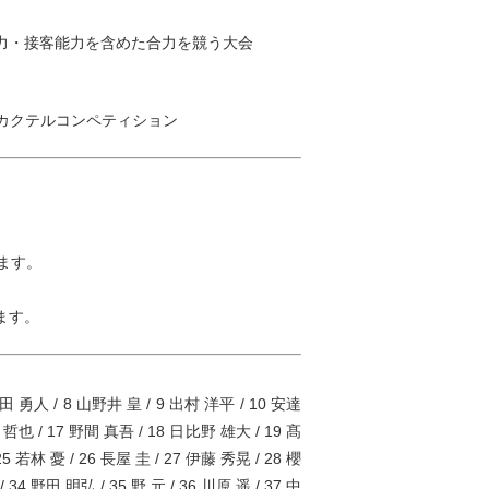
力・接客能力を含めた合力を競う大会
カクテルコンペティション
ます。
ます。
土田 勇人 / 8 山野井 皇 / 9 出村 洋平 / 10 安達
部 哲也 / 17 野間 真吾 / 18 日比野 雄大 / 19 髙
5 若林 憂 / 26 長屋 圭 / 27 伊藤 秀晃 / 28 櫻
34 野田 明弘 / 35 野 元 / 36 川原 遥 / 37 中