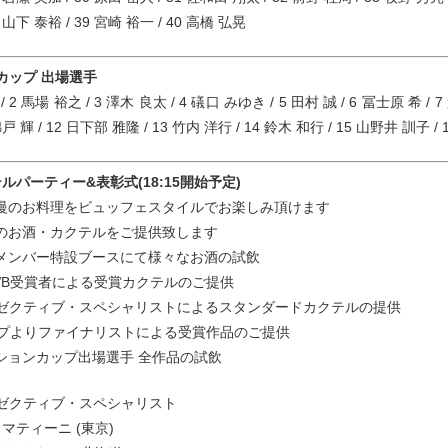
8 山下 泰裕 / 39 宮崎 裕一 / 40 高橋 弘晃
Bカップ 出場選手
/ 2 馬場 裕之 / 3 澤木 良太 / 4 礒口 みゆき / 5 田村 誠 / 6 冨士原 希 / 7
 錦戸 輝 / 12 日下部 雅隆 / 13 竹内 洋行 / 14 鈴木 和行 / 15 山野井 訓子 /
ルパーティー&表彰式(18:15開始予定)
慢のお料理をビュッフェスタイルでお楽しみ頂けます
のお酒・カクテルをご提供致します
メンバー特設ブースにて様々なお酒の試飲
VB受賞者による受賞カクテルのご提供
゙ゼクティブ・スペシャリストによるスタンダードカクテルの提供
プよりファイナリストによる受賞作品のご提供
ションカップ出場選手 全作品の試飲
゙ゼクティブ・スペシャリスト
 マティーニ (東京)