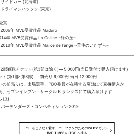
サイドカー (北海道)
 ドライマンハッタン (東京)
受賞
2006年 MVB受賞作品 Maduro
14年 MVB受賞作品 La Colline ~緑の丘~
018年 MVB受賞作品 Malice de l’ange ~天使のいたずら~
2部観戦チケット(第3部は除く)― 5,000円(当日受付で購入頂けます)
(第1部~第3部) ― 前売り 9,000円 当日 12,000円
トの前売りは、出場選手、PBO委員が在籍する店舗にて直接購入か、
あ、セブンイレブン・サークル K サンクスにて購入頂けます
-131
 バーテンダーズ・コンペティション 2019
バーをこよなく愛す、バーファンのためのWEBマガジン
BAR TIMES の TOP へ戻る