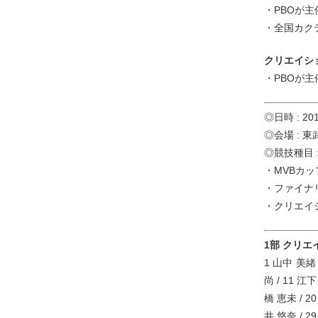
・PBOが
・全国カク
クリエイシ
・PBOが
◎日時 : 2
◎会場 : 東
◎競技種目 
・MVBカ
・ファイナ
・クリエイ
1部 クリエ
1 山中 美緒 
尚 / 11 江下
橋 恵未 / 20
井 悠奈 / 29