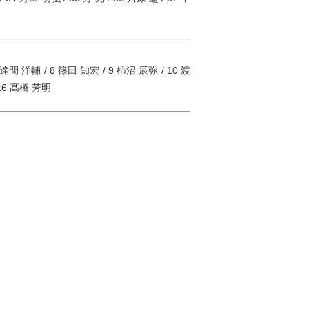
 達間 洋輔 / 8 篠田 知宏 / 9 柿沼 辰弥 / 10 渡
 16 髙橋 芳明