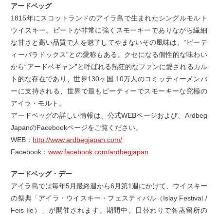
アードベッグ
1815年にスコットランドのアイラ島で生まれたシングルモルト
ウイスキー。ピートが非常に強くスモーキーでありながら繊細
な甘さと高い品質で人を魅了してやまないその風味は、“ピーテ
ィーパラドックス”との愛称もある。クセになる個性的な味わい
から“アードベギャン”と呼ばれる熱狂的なファンに愛されるカル
ト的な存在であり、世界130ヶ国 10万人のコミッティーメンバ
ーに支持される、世界で最もピーティーでスモーキーな究極の
アイラ・モルト。
アードベッグの詳しい情報は、公式WEBページおよび、Ardbeg
JapanのFacebookページをご覧ください。
WEB：
http://www.ardbegjapan.com/
Facebook：
www.facebook.com/ardbegjapan
アードベッグ・デー
アイラ島では毎年5月最終週から6月第1週にかけて、ウイスキー
の祭典「アイラ・ウイスキー・フェスティバル（Islay Festival /
Feis Ile）」が開催されます。期間中、日替わりで各蒸留所の