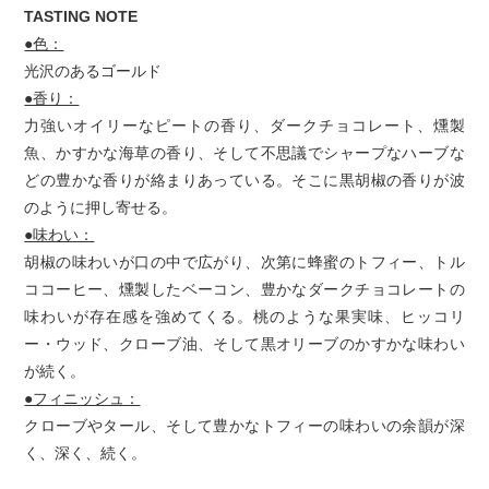
TASTING NOTE
●色：
光沢のあるゴールド
●香り：
力強いオイリーなピートの香り、ダークチョコレート、燻製
魚、かすかな海草の香り、そして不思議でシャープなハーブな
どの豊かな香りが絡まりあっている。そこに黒胡椒の香りが波
のように押し寄せる。
●味わい：
胡椒の味わいが口の中で広がり、次第に蜂蜜のトフィー、トル
ココーヒー、燻製したベーコン、豊かなダークチョコレートの
味わいが存在感を強めてくる。桃のような果実味、ヒッコリ
ー・ウッド、クローブ油、そして黒オリーブのかすかな味わい
が続く。
●フィニッシュ：
クローブやタール、そして豊かなトフィーの味わいの余韻が深
く、深く、続く。