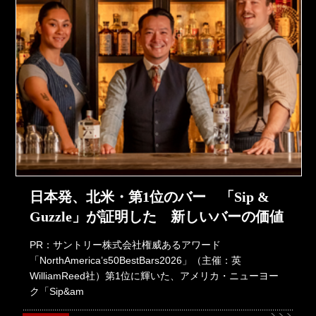
日本発、北米・第1位のバー 「Sip &
Guzzle」が証明した 新しいバーの価値
PR：サントリー株式会社権威あるアワード
「NorthAmerica’s50BestBars2026」（主催：英
WilliamReed社）第1位に輝いた、アメリカ・ニューヨー
ク「Sip&am