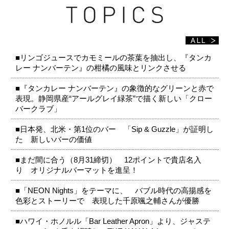
■リンゴジュースでカモミールの茶葉を抽出し、『タンカ
レー ナンバーテン』の柑橘の風味とリンクさせる
■『タンカレー ナンバーテン』の象徴的なグリーンと赤で
表現。静岡県産“アールグレイ緑茶”で描く新しい「クロー
バークラブ」
■日本発、北米・第1位のバー 「Sip & Guzzle」が証明し
た 新しいバーの価値
■まだ間に合う（8月31締切） 12ポイントで貴店名入
り オリジナルバーマットを進呈！
■「NEON Nights」をテーマに、 バブル時代の高揚感を
色彩とストーリーで 表現した千原颯之輔さんが優勝
■ハワイ・ホノルル「Bar Leather Apron」より、ジャステ