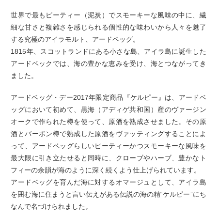
世界で最もピーティー（泥炭）でスモーキーな風味の中に、繊
細な甘さと複雑さを感じられる個性的な味わいから人々を魅了
する究極のアイラモルト、アードベッグ。
1815年、スコットランドにある小さな島、アイラ島に誕生した
アードベックでは、海の豊かな恵みを受け、海とつながってき
ました。
アードベッグ・デー2017年限定商品『ケルピー』は、アードベ
ッグにおいて初めて、黒海（アディゲ共和国）産のヴァージン
オークで作られた樽を使って、原酒を熟成させました。その原
酒とバーボン樽で熟成した原酒をヴァッティングすることによ
って、アードベッグらしいピーティーかつスモーキーな風味を
最大限に引き立たせると同時に、クローブやハーブ、豊かなト
フィーの余韻が海のように深く続くよう仕上げられています。
アードベッグを育んだ海に対するオマージュとして、アイラ島
を囲む海に住まうと言い伝えがある伝説の海の精“ケルピー”にち
なんで名づけられました。