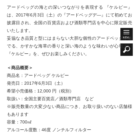
アードベッグの海との深いつながりを表現する 『ケルピー』
は、2017年6月3日（土）の『アードベッグデ―』にて初めてお
披露目され、全国の百貨店および酒類専門店を中心に限定販売
いたします。
妥協なき品質と型にはまらない大胆な個性のアードベッグが奏
でる、かすかな海草の香りと深い海のような味わいが心地よい
『ケルピー』を、ぜひお楽しみください。
＜商品概要＞
商品名：アードベッグ ケルピー
発売日：2017年6月3日（土）
希望小売価格：12,000 円（税別）
取扱い：全国主要百貨店／酒類専門店 など
※販売数量の大変少ない商品につき、お取り扱いのない店舗様
もあります
容量：700㎖
アルコール度数：46度 ノンチルフィルター