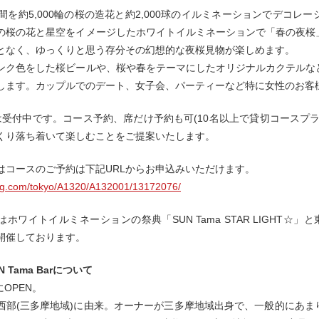
空間を約5,000輪の桜の造花と約2,000球のイルミネーションでデコ
の桜の花と星空をイメージしたホワイトイルミネーションで「春の夜桜
となく、ゆっくりと思う存分その幻想的な夜桜見物が楽しめます。
ンク色をした桜ビールや、桜や春をテーマにしたオリジナルカクテルな
します。カップルでのデート、女子会、パーティーなど特に女性のお客
は受付中です。コース予約、席だけ予約も可(10名以上で貸切コースプ
くり落ち着いて楽しむことをご提案いたします。
はコースのご予約は下記URLからお申込みいただけます。
log.com/tokyo/A1320/A132001/13172076/
ホワイトイルミネーションの祭典「SUN Tama STAR LIGHT☆
開催しております。
N Tama Barについて
にOPEN。
西部(三多摩地域)に由来。オーナーが三多摩地域出身で、一般的にあ