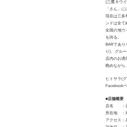
(三鷹キウ
「さん」に
現在は三多
ンドは全て
全国の地ウ
を誇る。
BARであ
り)、グル
店内のお洒
眺めながら
ヒトサラ(
Face
■店舗概要
店名 ：吉祥寺
所在地 ：東
アクセス：