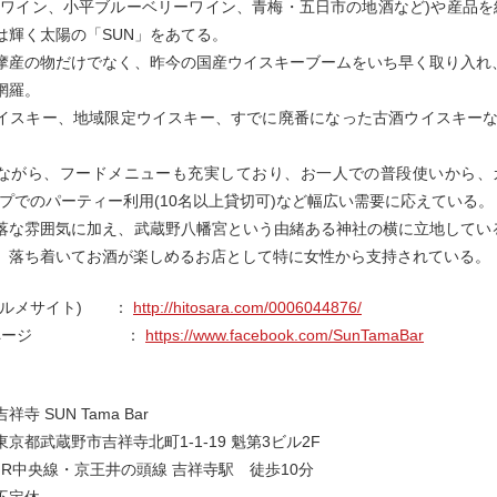
イワイン、小平ブルーベリーワイン、青梅・五日市の地酒など)や産品を紹介し
は輝く太陽の「SUN」をあてる。
摩産の物だけでなく、昨今の国産ウイスキーブームをいち早く取り入れ
網羅。
イスキー、地域限定ウイスキー、すでに廃番になった古酒ウイスキーな
りながら、フードメニューも充実しており、お一人での普段使いから、
ープでのパーティー利用(10名以上貸切可)など幅広い需要に応えている。
落な雰囲気に加え、武蔵野八幡宮という由緒ある神社の横に立地してい
、落ち着いてお酒が楽しめるお店として特に女性から支持されている。
グルメサイト) ：
http://hitosara.com/0006044876/
bookページ ：
https://www.facebook.com/SunTamaBar
 SUN Tama Bar
京都武蔵野市吉祥寺北町1-1-19 魁第3ビル2F
JR中央線・京王井の頭線 吉祥寺駅 徒歩10分