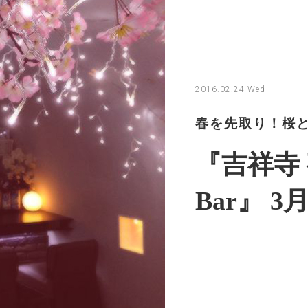
2016.02.24 Wed
春を先取り！桜
『吉祥寺 夜
Bar』 