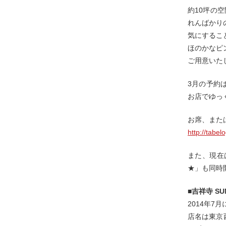
約10坪の
れんばかり
気にするこ
ほのかなピ
ご用意いた
3月の予約
お店でゆっ
お席、また
http://tabe
また、現在は
★」も同時
■吉祥寺 SU
2014年7月
店名は東京