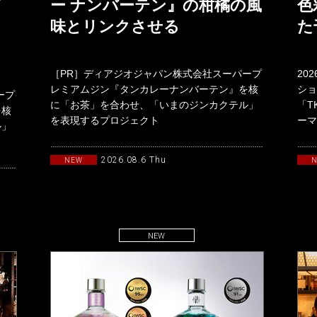
グ
ー ナンバーテン』の柑橘の風
色
ク
味とリンクさせる
た
［PR］ディアジオジャパン株式会社スーパープ
20
レミアムジン『タンカレーナンバーテン』を核
ショ
ープ
に「お茶」を合わせ、「いまのジンカクテル」
「T
を核
を表現するプロジェクト
ーマ
ル」
「TANQUERAYTASTEMAKERSwith
19
2026.08.6 Thu
NEW
NEW