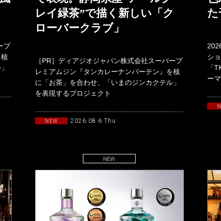
レイ緑茶”で描く新しい「ク
た
ローバークラブ」
ープ
20
を核
ショ
［PR］ディアジオジャパン株式会社スーパープ
ル」
「T
レミアムジン『タンカレーナンバーテン』を核
ーマ
に「お茶」を合わせ、「いまのジンカクテル」
19
を表現するプロジェクト
「TANQUERAYTASTEMAKERSwith
2026.08.6 Thu
NEW
NEW