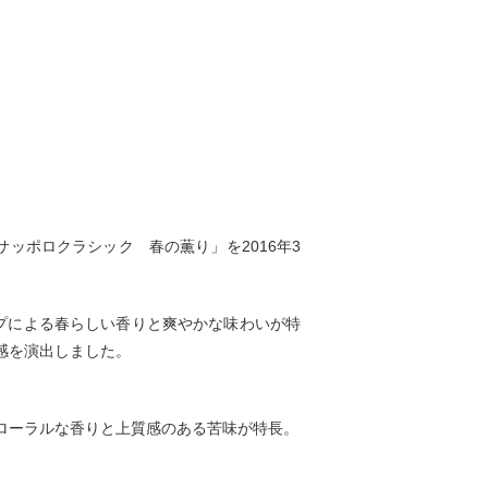
ッポロクラシック 春の薫り」を2016年3
プによる春らしい香りと爽やかな味わいが特
感を演出しました。
フローラルな香りと上質感のある苦味が特長。