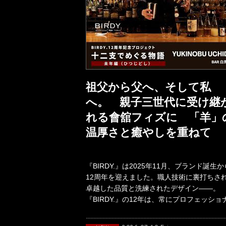
祖父から父へ、そして私
へ。 親子三世代に受け継
れる會舘フィズに 「羊」
温厚さと癒やしを重ねて
『BIRDY.』は2025年11月、ブランド誕生か
12周年を迎えました。職人技術に裏打ちさ
卓越した品質と洗練されたデザイン――。
『BIRDY.』の12年は、常にプロフェッショ
バーテンダーとと