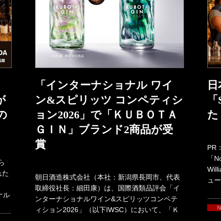
「インターナショナル ワイ
日
が
ン&スピリッツ コンペティシ
「
の
ョン2026」で「ＫＵＢＯＴＡ
た
ＧＩＮ」ブランド2商品が受
賞
PR
「No
ら
Wi
れた
朝日酒造株式会社（本社：新潟県長岡市、代表
ュー
取締役社長：細田康）は、国際酒類品評会「イ
ナル
ンターナショナルワイン&スピリッツコンペテ
ィション2026」（以下IWSC）において、「Ｋ
ＵＢＯＴＡＧＩＮ」