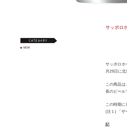
サッポロ
NEW
サッポロホ
月29日に
この商品は
長のビール
この時期に
(注１) 
記