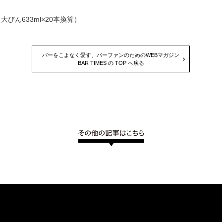
大びん633ml×20本換算）
バーをこよなく愛す、バーファンのためのWEBマガジン
BAR TIMES の TOP へ戻る