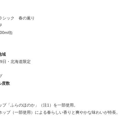
ラシック 春の薫り
ジ
00ml缶
地域
月29日・北海道限定
プ
ル度数
ップ「ふらのほのか」（注1）を一部使用。
ホップ（一部使用）による春らしい香りと爽やかな味わいが特長。