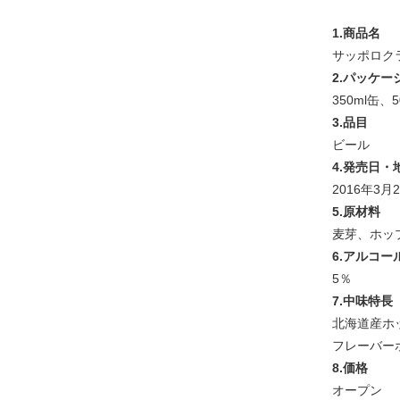
1.商品名
サッポロク
2.パッケー
350ml缶、5
3.品目
ビール
4.発売日・
2016年3
5.原材料
麦芽、ホッ
6.アルコー
5％
7.中味特長
北海道産ホ
フレーバー
8.価格
オープン