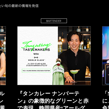
BARTENDER
ル
『タンカレー ナンバーテ
「
レ
ン』の象徴的なグリーンと赤
に
風
で表現。静岡県産“アールグ
色