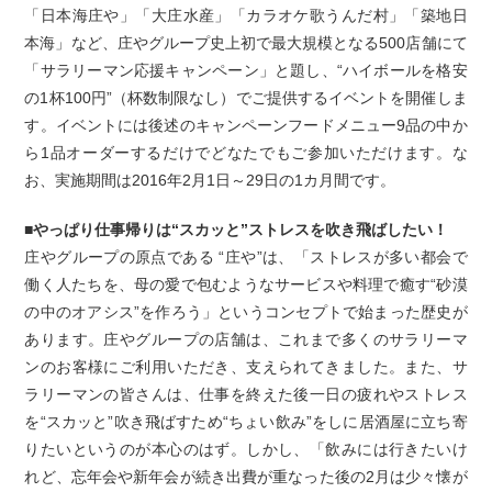
「日本海庄や」「大庄水産」「カラオケ歌うんだ村」「築地日
本海」など、庄やグループ史上初で最大規模となる500店舗にて
「サラリーマン応援キャンペーン」と題し、“ハイボールを格安
の1杯100円”（杯数制限なし）でご提供するイベントを開催しま
す。イベントには後述のキャンペーンフードメニュー9品の中か
ら1品オーダーするだけでどなたでもご参加いただけます。な
お、実施期間は2016年2月1日～29日の1カ月間です。
■やっぱり仕事帰りは“スカッと”ストレスを吹き飛ばしたい！
庄やグループの原点である “庄や”は、「ストレスが多い都会で
働く人たちを、母の愛で包むようなサービスや料理で癒す“砂漠
の中のオアシス”を作ろう」というコンセプトで始まった歴史が
あります。庄やグループの店舗は、これまで多くのサラリーマ
ンのお客様にご利用いただき、支えられてきました。また、サ
ラリーマンの皆さんは、仕事を終えた後一日の疲れやストレス
を“スカッと”吹き飛ばすため“ちょい飲み”をしに居酒屋に立ち寄
りたいというのが本心のはず。しかし、「飲みには行きたいけ
れど、忘年会や新年会が続き出費が重なった後の2月は少々懐が