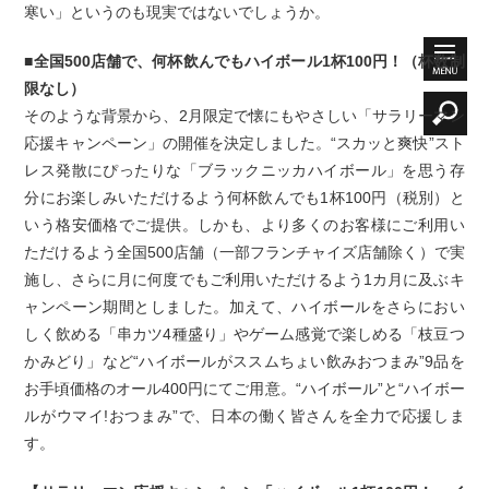
寒い」というのも現実ではないでしょうか。
■全国500店舗で、何杯飲んでもハイボール1杯100円！（杯数制
限なし）
そのような背景から、2月限定で懐にもやさしい「サラリーマン
応援キャンペーン」の開催を決定しました。“スカッと爽快”スト
レス発散にぴったりな「ブラックニッカハイボール」を思う存
分にお楽しみいただけるよう何杯飲んでも1杯100円（税別）と
いう格安価格でご提供。しかも、より多くのお客様にご利用い
ただけるよう全国500店舗（一部フランチャイズ店舗除く）で実
施し、さらに月に何度でもご利用いただけるよう1カ月に及ぶキ
ャンペーン期間としました。加えて、ハイボールをさらにおい
しく飲める「串カツ4種盛り」やゲーム感覚で楽しめる「枝豆つ
かみどり」など“ハイボールがススムちょい飲みおつまみ”9品を
お手頃価格のオール400円にてご用意。“ハイボール”と“ハイボー
ルがウマイ!おつまみ”で、日本の働く皆さんを全力で応援しま
す。