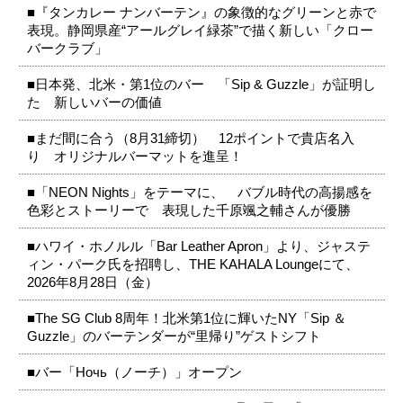
■『タンカレー ナンバーテン』の象徴的なグリーンと赤で
表現。静岡県産“アールグレイ緑茶”で描く新しい「クロー
バークラブ」
■日本発、北米・第1位のバー 「Sip & Guzzle」が証明し
た 新しいバーの価値
■まだ間に合う（8月31締切） 12ポイントで貴店名入
り オリジナルバーマットを進呈！
■「NEON Nights」をテーマに、 バブル時代の高揚感を
色彩とストーリーで 表現した千原颯之輔さんが優勝
■ハワイ・ホノルル「Bar Leather Apron」より、ジャステ
ィン・パーク氏を招聘し、THE KAHALA Loungeにて、
2026年8月28日（金）
■The SG Club 8周年！北米第1位に輝いたNY「Sip ＆
Guzzle」のバーテンダーが“里帰り”ゲストシフト
■バー「Ночь（ノーチ）」オープン