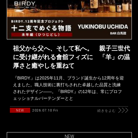
祖父から父へ、そして私へ。 親子三世代
に受け継がれる會舘フィズに 「羊」の温
厚さと癒やしを重ねて
『BIRDY.』は2025年11月、ブランド誕生から12周年を迎
えました。職人技術に裏打ちされた卓越した品質と洗練
されたデザイン――。『BIRDY.』の12年は、常にプロフ
ェッショナルバーテンダーとと
2026.07.10 Fri
NEW
続きをよむ
NEW