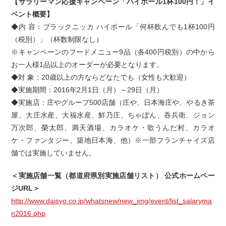
【サラリーマン応援キャンペーン「ハイボール1杯100円！」イ
ベント概要】
◆内 容：ブラックニッカ ハイボール「何杯飲んでも1杯100円
（税別）」（杯数制限なし）
※キャンペーンのフードメニュー9品（各400円税別）の中から
お一人様1品以上のオーダーが必要となります。
◆対 象：20歳以上の方ならどなたでも（女性も大歓迎）
◆実施期間：2016年2月1日（月）～29日（月）
◆実施店：庄やグループ500店舗（庄や、日本海庄や、やるき茶
屋、大庄水産、大福水産、鮮乃庄、ちゃぽん、吞兵衛、ジョン
万次郎、榮太郎、満天酒場、カラオケ・歌うんだ村、カラオ
ケ・ファンタジー、築地日本海、他）※一部フランチャイズ店
舗では実施していません。
＜実施店舗一覧（都道府県別実施店舗リスト） 公式ホームペー
ジURL＞
http://www.daisyo.co.jp/whatsnew/new_img/event/list_salaryma
n2016.php