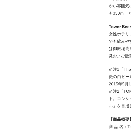
かい雰囲気
も333ｍ
Tower B
女性ホテリエ
でも飲みや
は御殿場高
発および販
※注1「Th
徴の白ビー
2015年5
※注2「TO
ト。コンシ
ル」を目指
【商品概要
商 品 名：T