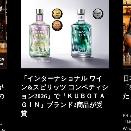
「インターナショナル ワイ
日
が
ン&スピリッツ コンペティシ
「
の
ョン2026」で「ＫＵＢＯＴＡ
た
ＧＩＮ」ブランド2商品が受
賞
PR
「No
ら
Wi
れた