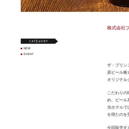
株式会社
NEW
EVENT
ザ・プリン
原ビール株
オリジナルク
こだわりの
め、ビール
当ホテルでは
を得たのを
今回販売す