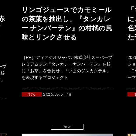
リンゴジュースでカモミール
「
赤
の茶葉を抽出し、『タンカレ
に
グ
ー ナンバーテン』の柑橘の風
色
ク
味とリンクさせる
た
［PR］ディアジオジャパン株式会社スーパープ
20
レミアムジン『タンカレーナンバーテン』を核
ショ
ープ
に「お茶」を合わせ、「いまのジンカクテル」
「T
を核
を表現するプロジェクト
ーマ
ル」
「TANQUERAYTASTEMAKERSwith
19
2026.08.6 Thu
NEW
NEW