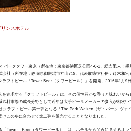
プリンスホテル
ス パークタワー東京（所在地：東京都港区芝公園4-8-1、総支配人：
式会社（所在地：静岡県御殿場市神山719、代表取締役社長：鈴木和
ラフトビール「Tower Beer（タワービール）」を開発、2016年1
味を追求する「クラフトビール」は、その個性豊かな香りと味わいから
系飲料市場の成長分野として近年は大手ビールメーカーの参入が相次い
クラフトビール第一弾となる「The Park Weizen（ザ・パーク 
受けこの冬に合わせて第二弾を販売することとなりました。
る「Tower Beer（タワービール）」は、ホテルから間近に見える