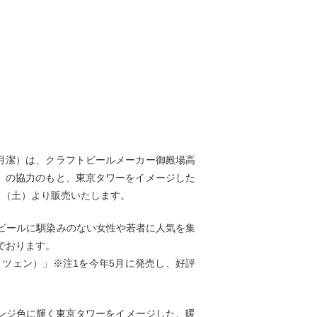
望月潔）は、クラフトビールメーカー御殿場高
宏）の協力のもと、東京タワーをイメージした
月9日（土）より販売いたします。
ビールに馴染みのない女性や若者に人気を集
でおります。
ヴァイツェン）」※注1を今年5月に発売し、好評
オレンジ色に輝く東京タワーをイメージした、暖