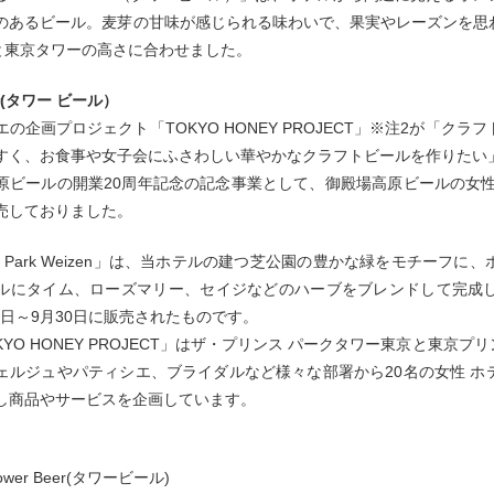
のあるビール。麦芽の甘味が感じられる味わいで、果実やレーズンを思
ｌと東京タワーの高さに合わせました。
eer(タワー ビール）
の企画プロジェクト「TOKYO HONEY PROJECT」※注2が「
すく、お食事や女子会にふさわしい華やかなクラフトビールを作りたい
原ビールの開業20周年記念の記念事業として、御殿場高原ビールの女
売しておりました。
e Park Weizen」は、当ホテルの建つ芝公園の豊かな緑をモチー
ルにタイム、ローズマリー、セイジなどのハーブをブレンドして完成
月1日～9月30日に販売されたものです。
KYO HONEY PROJECT」はザ・プリンス パークタワー東京と東
ェルジュやパティシエ、ブライダルなど様々な部署から20名の女性 
し商品やサービスを企画しています。
】
ower Beer(タワービール)