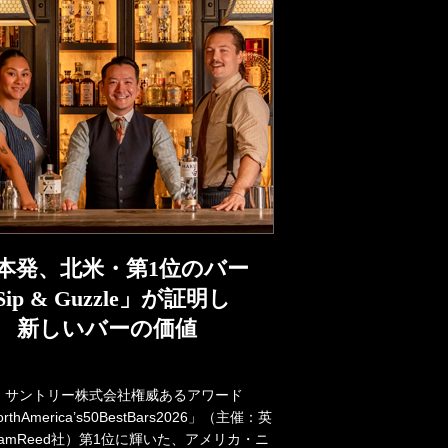
本発、北米・第1位のバー
Sip & Guzzle」が証明し
 新しいバーの価値
：サントリー株式会社権威あるアワード
rthAmerica’s50BestBars2026」（主催：英
lliamReed社）第1位に輝いた、アメリカ・ニ