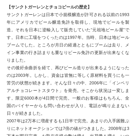
【サンクトガーレンとチョコビールの歴史】
サンクトガーレンは日本で小規模醸造が許可される以前の1993
年にアメリカでビール醸造免許を取得し、現地でビールを製
造。それを日本に逆輸入して販売していた“元祖地ビール屋”で
す。日本に工場をつくったのは1997年。当時、日本は地ビール
ブームでした。ところが月日の経過とともにブームは去り、メ
イン事業の行き詰まりも重なりビール免許の更新が出来なくな
りました。
その後紆余曲折を経て、再びビール造りが出来るようになった
のは2003年。しかし、資金は皆無に等しく原材料を買うにも一
苦労の状態が続きます。そんな日々の中、2006年に「インペリ
アルチョコレートスタウト」を発売。そこから状況は一変しま
す。限定6000本が4日間で完売。一般のお客様はもちろん、全
国のバイヤーからも問い合わせが入り、電話が鳴り止まない
日々が続きました。
2007年は2万本に増産するも1日半で完売。あまりの入手困難ぶ
りにネットオークションでは7倍の値がつきました。2008年は3