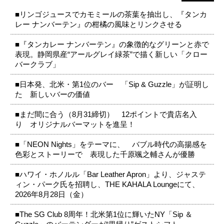
■リンゴジュースでカモミールの茶葉を抽出し、『タンカ
レー ナンバーテン』の柑橘の風味とリンクさせる
■『タンカレー ナンバーテン』の象徴的なグリーンと赤で
表現。静岡県産“アールグレイ緑茶”で描く新しい「クロー
バークラブ」
■日本発、北米・第1位のバー 「Sip & Guzzle」が証明し
た 新しいバーの価値
■まだ間に合う（8月31締切） 12ポイントで貴店名入
り オリジナルバーマットを進呈！
■「NEON Nights」をテーマに、 バブル時代の高揚感を
色彩とストーリーで 表現した千原颯之輔さんが優勝
■ハワイ・ホノルル「Bar Leather Apron」より、ジャステ
ィン・パーク氏を招聘し、THE KAHALA Loungeにて、
2026年8月28日（金）
■The SG Club 8周年！北米第1位に輝いたNY「Sip ＆