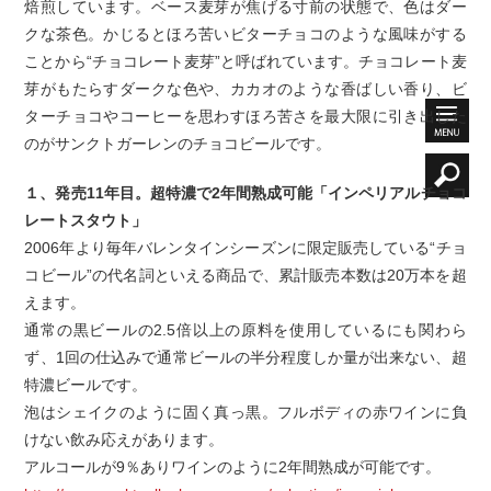
焙煎しています。ベース麦芽が焦げる寸前の状態で、色はダー
クな茶色。かじるとほろ苦いビターチョコのような風味がする
ことから“チョコレート麦芽”と呼ばれています。チョコレート麦
芽がもたらすダークな色や、カカオのような香ばしい香り、ビ
ターチョコやコーヒーを思わすほろ苦さを最大限に引き出した
のがサンクトガーレンのチョコビールです。
１、発売11年目。超特濃で2年間熟成可能「インペリアルチョコ
レートスタウト」
2006年より毎年バレンタインシーズンに限定販売している“チョ
コビール”の代名詞といえる商品で、累計販売本数は20万本を超
えます。
通常の黒ビールの2.5倍以上の原料を使用しているにも関わら
ず、1回の仕込みで通常ビールの半分程度しか量が出来ない、超
特濃ビールです。
泡はシェイクのように固く真っ黒。フルボディの赤ワインに負
けない飲み応えがあります。
アルコールが9％ありワインのように2年間熟成が可能です。