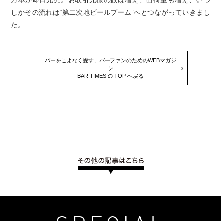
万本が即日完売。お取引先様の数は増え、出荷量も増え、いつ
しかその流れは“第二次地ビールブーム”へとつながっていきまし
た。
バーをこよなく愛す、バーファンのためのWEBマガジ
ン
BAR TIMES の TOP へ戻る