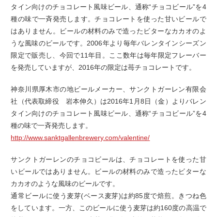
タイン向けのチョコレート風味ビール、通称“チョコビール”を4
種の味で一斉発売します。チョコレートを使った甘いビールで
はありません。ビールの材料のみで造ったビターなカカオのよ
うな風味のビールです。2006年より毎年バレンタインシーズン
限定で販売し、今回で11年目。ここ数年は毎年限定フレーバー
を発売していますが、2016年の限定は苺チョコレートです。
神奈川県厚木市の地ビールメーカー、サンクトガーレン有限会
社（代表取締役 岩本伸久）は2016年1月8日（金）よりバレン
タイン向けのチョコレート風味ビール、通称“チョコビール”を4
種の味で一斉発売します。
http://www.sanktgallenbrewery.com/valentine/
サンクトガーレンのチョコビールは、チョコレートを使った甘
いビールではありません。ビールの材料のみで造ったビターな
カカオのような風味のビールです。
通常ビールに使う麦芽(ベース麦芽)は約85度で焙煎。きつね色
をしています。一方、このビールに使う麦芽は約160度の高温で