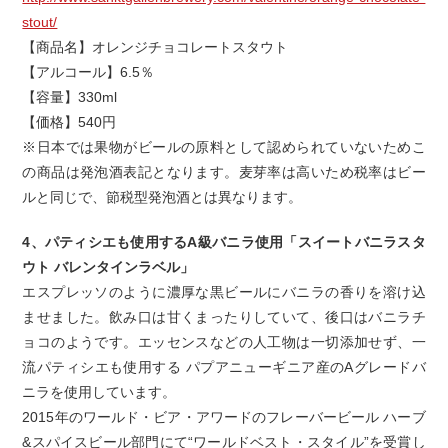
stout/
【商品名】オレンジチョコレートスタウト
【アルコール】6.5％
【容量】330ml
【価格】540円
※日本では果物がビールの原料として認められていないためこ
の商品は発泡酒表記となります。麦芽率は高いため税率はビー
ルと同じで、節税型発泡酒とは異なります。
4、パティシエも使用するA級バニラ使用「スイートバニラスタ
ウト バレンタインラベル」
エスプレッソのように濃厚な黒ビールにバニラの香りを溶け込
ませました。飲み口は甘くまったりしていて、後口はバニラチ
ョコのようです。エッセンスなどの人工物は一切添加せず、一
流パティシエも使用する パプアニューギニア産のAグレードバ
ニラを使用しています。
2015年のワールド・ビア・アワードのフレーバービール ハーブ
&スパイスビール部門にて“ワールドベスト・スタイル”を受賞し