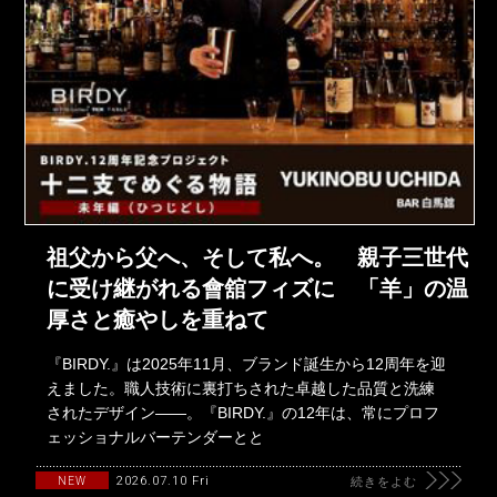
祖父から父へ、そして私へ。 親子三世代
に受け継がれる會舘フィズに 「羊」の温
厚さと癒やしを重ねて
『BIRDY.』は2025年11月、ブランド誕生から12周年を迎
えました。職人技術に裏打ちされた卓越した品質と洗練
されたデザイン――。『BIRDY.』の12年は、常にプロフ
ェッショナルバーテンダーとと
2026.07.10 Fri
NEW
続きをよむ