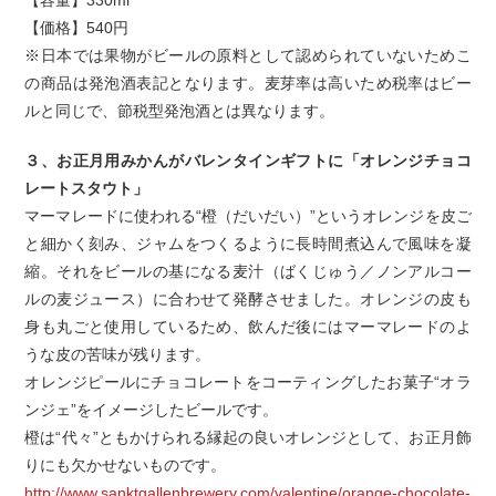
【容量】330ml
【価格】540円
※日本では果物がビールの原料として認められていないためこ
の商品は発泡酒表記となります。麦芽率は高いため税率はビー
ルと同じで、節税型発泡酒とは異なります。
３、お正月用みかんがバレンタインギフトに「オレンジチョコ
レートスタウト」
マーマレードに使われる“橙（だいだい）”というオレンジを皮ご
と細かく刻み、ジャムをつくるように長時間煮込んで風味を凝
縮。それをビールの基になる麦汁（ばくじゅう／ノンアルコー
ルの麦ジュース）に合わせて発酵させました。オレンジの皮も
身も丸ごと使用しているため、飲んだ後にはマーマレードのよ
うな皮の苦味が残ります。
オレンジピールにチョコレートをコーティングしたお菓子“オラ
ンジェ”をイメージしたビールです。
橙は“代々”ともかけられる縁起の良いオレンジとして、お正月飾
りにも欠かせないものです。
http://www.sanktgallenbrewery.com/valentine/orange-chocolate-