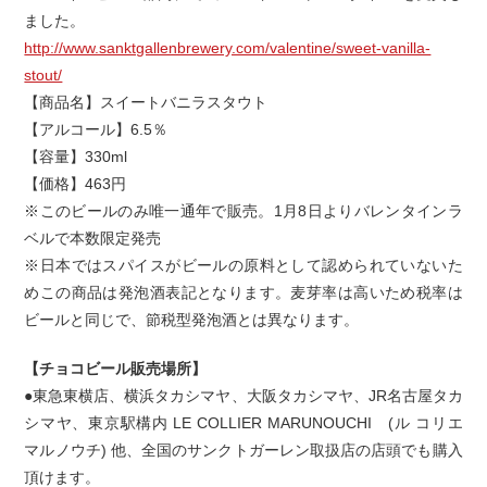
ました。
http://www.sanktgallenbrewery.com/valentine/sweet-vanilla-
stout/
【商品名】スイートバニラスタウト
【アルコール】6.5％
【容量】330ml
【価格】463円
※このビールのみ唯一通年で販売。1月8日よりバレンタインラ
ベルで本数限定発売
※日本ではスパイスがビールの原料として認められていないた
めこの商品は発泡酒表記となります。麦芽率は高いため税率は
ビールと同じで、節税型発泡酒とは異なります。
【チョコビール販売場所】
●東急東横店、横浜タカシマヤ、大阪タカシマヤ、JR名古屋タカ
シマヤ、東京駅構内 LE COLLIER MARUNOUCHI (ル コリエ
マルノウチ) 他、全国のサンクトガーレン取扱店の店頭でも購入
頂けます。