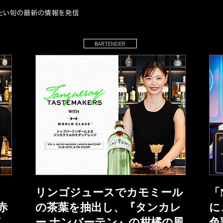
BARTENDER
リンゴジュースでカモミール
「
赤
の茶葉を抽出し、『タンカレ
に
グ
ー ナンバーテン』の柑橘の風
色