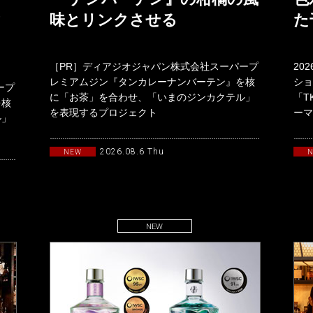
ク
味とリンクさせる
た
［PR］ディアジオジャパン株式会社スーパープ
20
レミアムジン『タンカレーナンバーテン』を核
ショ
ープ
に「お茶」を合わせ、「いまのジンカクテル」
「T
を核
を表現するプロジェクト
ーマ
ル」
「TANQUERAYTASTEMAKERSwith
19
2026.08.6 Thu
NEW
NEW