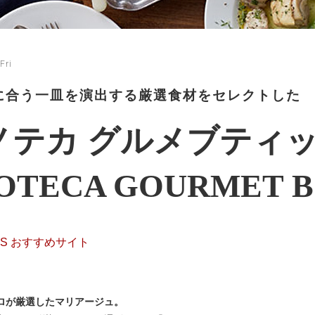
Fri
に合う一皿を演出する厳選食材をセレクトした
ノテカ グルメブティ
OTECA GOURMET 
MES おすすめサイト
ロが厳選したマリアージュ。