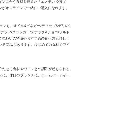
インに合う食材を揃えた「エノテカ グルメ
ンがオンラインで一緒にご購入になれます。
ンも、オイル&ビネガー/ディップ&デリ/パ
&ナッツ/クラッカー/スナック&チョコ/ソルト
いて味わいの特徴やおすすめの食べ方も詳しく
いる商品もあります。はじめての食材でワイ
立たせる食材やワインとの調和が感じられる
間に、休日のブランチに、ホームパーティー