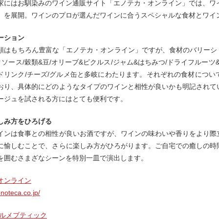
家にはお馴染みのワイン通販サイト「エノテカ・オンライン」では、ワ
」を展開。ワインのプロが選んだワインに合うスペシャルな食材とワイ
ーション
類はもちろん豊富な「エノテカ・オンライン」ですが、食材のバリーショ
ソース/穀類&豆/オリーブ&ピクルス/ジャム&はちみつ/ドライフルーツ
/ドリンク/チーズ/グルメ缶と多岐にわたります。それぞれの食材につ
おり、具体的にどのようなタイプのワインと相性が良いかも明記されて
ージュを試される方にはとても便利です。
しみ方をひろげる
インは食事との相性が良いお酒ですが、ワインの味わいや香りをより際
に愉しむことで、さらに楽しみ方がひろがります。ご自宅での癒しの時
を囲むさまざなシーンを特別一皿で演出します。
オンライン
noteca.co.jp/
グルメブティック