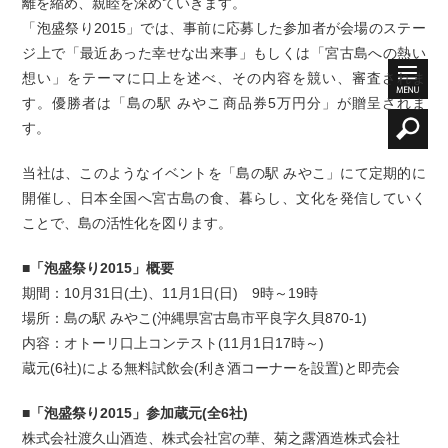
離を縮め、親睦を深めていきます。
「泡盛祭り2015」では、事前に応募した参加者が会場のステー
ジ上で「最近あった幸せな出来事」もしくは「宮古島への熱い
想い」をテーマに口上を述べ、その内容を競い、審査されま
す。優勝者は「島の駅 みやこ商品券5万円分」が贈呈されま
す。
当社は、このようなイベントを「島の駅 みやこ」にて定期的に
開催し、日本全国へ宮古島の食、暮らし、文化を発信していく
ことで、島の活性化を図ります。
■「泡盛祭り2015」概要
期間：10月31日(土)、11月1日(日) 9時～19時
場所：島の駅 みやこ(沖縄県宮古島市平良字久貝870-1)
内容：オトーリ口上コンテスト(11月1日17時～)
蔵元(6社)による無料試飲会(利き酒コーナーを設置)と即売会
■「泡盛祭り2015」参加蔵元(全6社)
株式会社渡久山酒造、株式会社宮の華、菊之露酒造株式会社