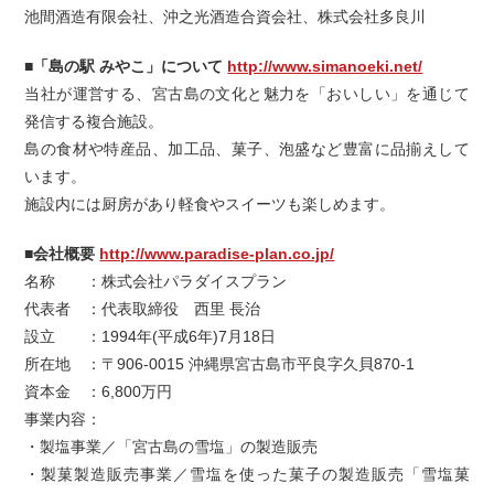
池間酒造有限会社、沖之光酒造合資会社、株式会社多良川
■「島の駅 みやこ」について
http://www.simanoeki.net/
当社が運営する、宮古島の文化と魅力を「おいしい」を通じて
発信する複合施設。
島の食材や特産品、加工品、菓子、泡盛など豊富に品揃えして
います。
施設内には厨房があり軽食やスイーツも楽しめます。
■会社概要
http://www.paradise-plan.co.jp/
名称 ：株式会社パラダイスプラン
代表者 ：代表取締役 西里 長治
設立 ：1994年(平成6年)7月18日
所在地 ：〒906-0015 沖縄県宮古島市平良字久貝870-1
資本金 ：6,800万円
事業内容：
・製塩事業／「宮古島の雪塩」の製造販売
・製菓製造販売事業／雪塩を使った菓子の製造販売「雪塩菓