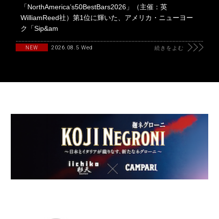
「NorthAmerica’s50BestBars2026」（主催：英
WilliamReed社）第1位に輝いた、アメリカ・ニューヨー
ク「Sip&am
2026.08.5 Wed
NEW
続きをよむ