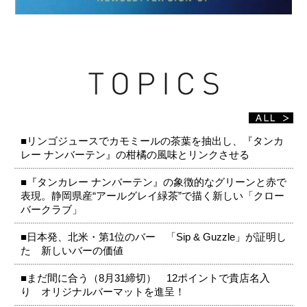
■リンゴジュースでカモミールの茶葉を抽出し、『タンカ
レー ナンバーテン』の柑橘の風味とリンクさせる
■『タンカレー ナンバーテン』の象徴的なグリーンと赤で
表現。静岡県産“アールグレイ緑茶”で描く新しい「クロー
バークラブ」
■日本発、北米・第1位のバー 「Sip & Guzzle」が証明し
た 新しいバーの価値
■まだ間に合う（8月31締切） 12ポイントで貴店名入
り オリジナルバーマットを進呈！