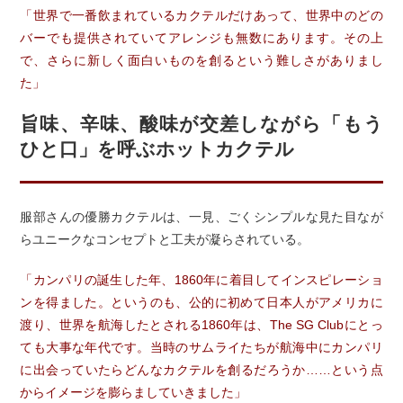
「世界で一番飲まれているカクテルだけあって、世界中のどの
バーでも提供されていてアレンジも無数にあります。その上
で、さらに新しく面白いものを創るという難しさがありまし
た」
旨味、辛味、酸味が交差しながら「もう
ひと口」を呼ぶホットカクテル
服部さんの優勝カクテルは、一見、ごくシンプルな見た目なが
らユニークなコンセプトと工夫が凝らされている。
「カンパリの誕生した年、1860年に着目してインスピレーショ
ンを得ました。というのも、公的に初めて日本人がアメリカに
渡り、世界を航海したとされる1860年は、The SG Clubにとっ
ても大事な年代です。当時のサムライたちが航海中にカンパリ
に出会っていたらどんなカクテルを創るだろうか……という点
からイメージを膨らましていきました」