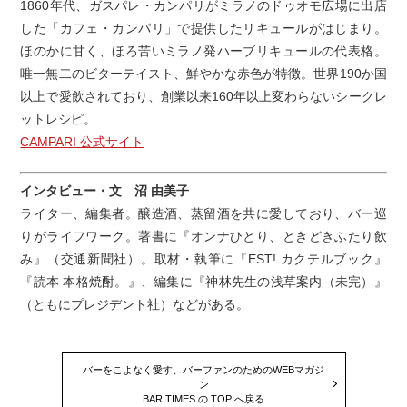
1860年代、ガスパレ・カンパリがミラノのドゥオモ広場に出店
した「カフェ・カンパリ」で提供したリキュールがはじまり。
ほのかに甘く、ほろ苦いミラノ発ハーブリキュールの代表格。
唯一無二のビターテイスト、鮮やかな赤色が特徴。世界190か国
以上で愛飲されており、創業以来160年以上変わらないシークレ
ットレシピ。
CAMPARI 公式サイト
インタビュー・文 沼 由美子
ライター、編集者。醸造酒、蒸留酒を共に愛しており、バー巡
りがライフワーク。著書に『オンナひとり、ときどきふたり飲
み』（交通新聞社）。取材・執筆に『EST! カクテルブック』
『読本 本格焼酎。』、編集に『神林先生の浅草案内（未完）』
（ともにプレジデント社）などがある。
バーをこよなく愛す、バーファンのためのWEBマガジ
ン
BAR TIMES の TOP へ戻る