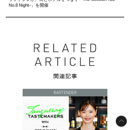
No.8 Night–」を開催
BARTENDER