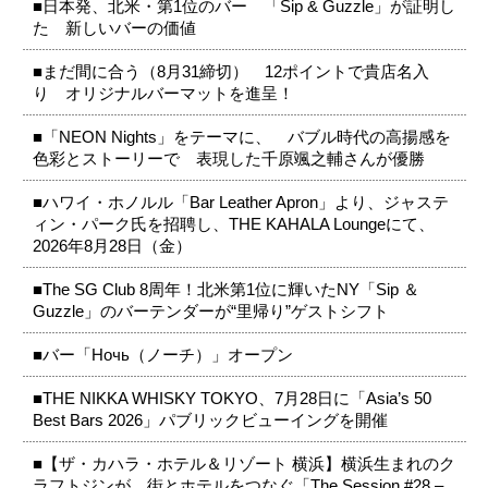
■日本発、北米・第1位のバー 「Sip & Guzzle」が証明し
た 新しいバーの価値
■まだ間に合う（8月31締切） 12ポイントで貴店名入
り オリジナルバーマットを進呈！
■「NEON Nights」をテーマに、 バブル時代の高揚感を
色彩とストーリーで 表現した千原颯之輔さんが優勝
■ハワイ・ホノルル「Bar Leather Apron」より、ジャステ
ィン・パーク氏を招聘し、THE KAHALA Loungeにて、
2026年8月28日（金）
■The SG Club 8周年！北米第1位に輝いたNY「Sip ＆
Guzzle」のバーテンダーが“里帰り”ゲストシフト
■バー「Ночь（ノーチ）」オープン
■THE NIKKA WHISKY TOKYO、7月28日に「Asia’s 50
Best Bars 2026」パブリックビューイングを開催
■【ザ・カハラ・ホテル＆リゾート 横浜】横浜生まれのク
ラフトジンが、街とホテルをつなぐ「The Session #28 –