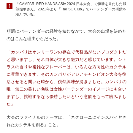
「CAMPARI RED HANDS ASIA 2024 日本大会」で優勝を果たした服
部瑠華さん。2021年より「The SG Club」でバーテンダーの研鑽を
積んでいる。
順調にバーテンダーの経験を積むなかで、大会の出場を決めた
のはこんな理由からだった。
「カンパリはオンリーワンの存在で代替品がないプロダクトだ
と思いますし、それ自体が大きな魅力だと感じています。シト
ラスの香りや複雑なフレーバーは、いろんな方向性のカクテル
に昇華できます。そのカンパリがアジアチャンピオン大会を復
活させると聞いた時から、俄然興味が湧きました。カンパリの
唯一無二の美しい色味は女性バーテンダーのイメージにも合い
ますし、挑戦するなら優勝したいという意欲をもって臨みまし
た」
大会のファイナルのテーマは、「ネグローニにインスパイヤさ
れたカクテルを創る」こと。