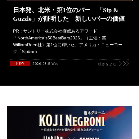
日本発、北米・第1位のバー 「Sip &
Guzzle」が証明した 新しいバーの価値
PR：サントリー株式会社権威あるアワード
「NorthAmerica’s50BestBars2026」（主催：英
WilliamReed社）第1位に輝いた、アメリカ・ニューヨー
ク「Sip&am
2026.08.5 Wed
NEW
続きをよむ