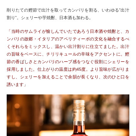
削りたての鰹節で出汁を取ってカンパリを割る、いわゆる”出汁
割り”。シェリーや芋焼酎、日本酒も加わる。
「当時のサムライが愉しんでいたであろう日本酒や焼酎と、カ
ンパリの故郷・イタリアのアペリティーボの文化を融合するべ
くそれらをミックスし、温かい出汁割りに仕立てました。出汁
の旨味をベースに、チリリキュールの辛味をアクセントに。鰹
節の香ばしさとカンパリのハーブ感をつなぐ役割にシェリーを
採用しました。仕上がりの温度は約45度。より旨味が広がりま
すし、シェリーを加えることで余韻が長くなり、次のひと口を
誘います」