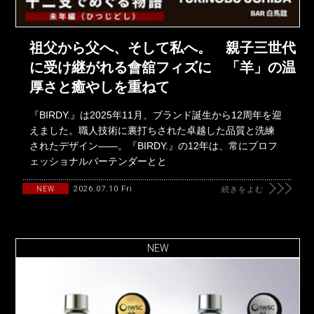
祖父から父へ、そして私へ。 親子三世代
に受け継がれる會舘フィズに 「羊」の温
厚さと癒やしを重ねて
『BIRDY.』は2025年11月、ブランド誕生から12周年を迎
えました。職人技術に裏打ちされた卓越した品質と洗練
されたデザイン――。『BIRDY.』の12年は、常にプロフ
ェッショナルバーテンダーとと
2026.07.10 Fri
NEW
続きをよむ
NEW