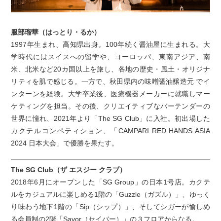
服部瑠華（はっとり・るか）
1997年生まれ、高知県出身。100年続く醤油屋に生まれる。大
学時代にはスイスへの留学や、ヨーロッパ、東南アジア、南
米、北米など20カ国以上を旅し、各地の歴史・風土・オリジナ
リティを肌で感じる。一方で、秋田県内の味噌醤油醸造元 でイ
ンターンを経験。大学卒業後、医療機器メーカーに就職しマー
ケティングを担当。その後、クリエイティブなバーテンダーの
世界に憧れ、2021年より「The SG Club」に入社。初出場した
カクテルコンペティション、「CAMPARI RED HANDS ASIA
2024 日本大会」で優勝を果たす。
The SG Club（ザ エスジー クラブ）
2018年6月にオープンした「SG Group」の日本1号店。カクテ
ルをカジュアルに楽しめる1階の「Guzzle（ガズル）」、ゆっく
り味わう地下1階の「Sip（シップ）」、そしてシガーが愉しめ
る会員制の2階「Savor（セイバー）」の３フロアからなる。