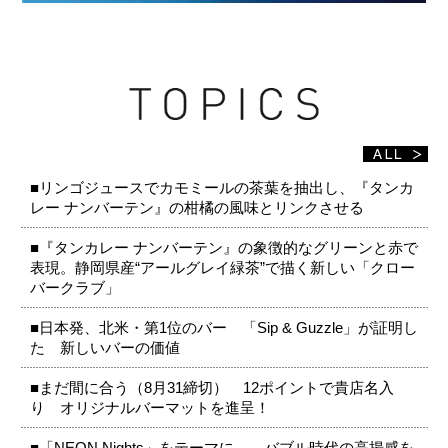
■リンゴジュースでカモミールの茶葉を抽出し、『タンカ
レー ナンバーテン』の柑橘の風味とリンクさせる
■『タンカレー ナンバーテン』の象徴的なグリーンと赤で
表現。静岡県産“アールグレイ緑茶”で描く新しい「クロー
バークラブ」
■日本発、北米・第1位のバー 「Sip & Guzzle」が証明し
た 新しいバーの価値
■まだ間に合う（8月31締切） 12ポイントで貴店名入
り オリジナルバーマットを進呈！
■「NEON Nights」をテーマに、 バブル時代の高揚感を