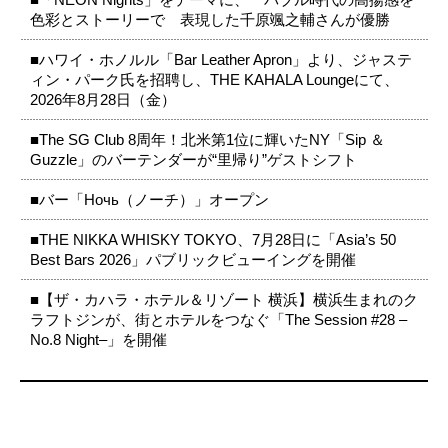
色彩とストーリーで 表現した千原颯之輔さんが優勝
■ハワイ・ホノルル「Bar Leather Apron」より、ジャステ
ィン・パーク氏を招聘し、THE KAHALA Loungeにて、
2026年8月28日（金）
■The SG Club 8周年！北米第1位に輝いたNY「Sip ＆
Guzzle」のバーテンダーが“里帰り”ゲストシフト
■バー「Ночь（ノーチ）」オープン
■THE NIKKA WHISKY TOKYO、7月28日に「Asia’s 50
Best Bars 2026」パブリックビューイングを開催
■【ザ・カハラ・ホテル＆リゾート 横浜】横浜生まれのク
ラフトジンが、街とホテルをつなぐ「The Session #28 –
No.8 Night–」を開催