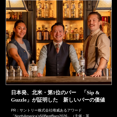
日本発、北米・第1位のバー 「Sip &
Guzzle」が証明した 新しいバーの価値
PR：サントリー株式会社権威あるアワード
「NorthAmerica’s50BestBars2026」（主催：英