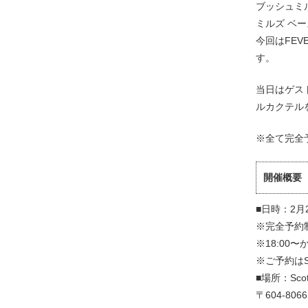
ブッシュミル
ミルズ ベー
今回はFE
す。
当日はゲス
ルカクテル
※全て完全予
開催概要
■日時：2月2
※完全予約
※18:00
※ご予約はS
■場所：Sco
〒604-8