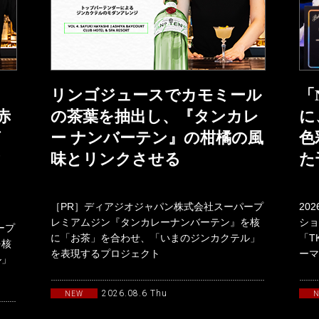
リンゴジュースでカモミール
「
赤
の茶葉を抽出し、『タンカレ
に
グ
ー ナンバーテン』の柑橘の風
色
ク
味とリンクさせる
た
［PR］ディアジオジャパン株式会社スーパープ
20
レミアムジン『タンカレーナンバーテン』を核
ショ
ープ
に「お茶」を合わせ、「いまのジンカクテル」
「T
を核
を表現するプロジェクト
ーマ
ル」
「TANQUERAYTASTEMAKERSwith
19
2026.08.6 Thu
NEW