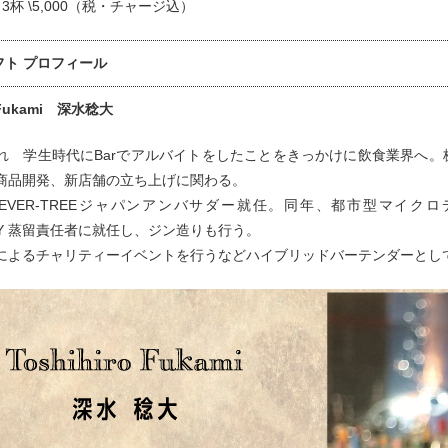
3杯 \5,000（税・チャージ込）
フト プロフィール
o Fukami 深水稔大
れ 学生時代にBarでアルバイトをしたことをきっかけに飲食業界へ。
商品開発、新店舗の立ち上げに関わる。
、FEVER-TREEジャパンアンバサダー就任。同年、都市型マイクロデ
LERY 蒸留責任者に就任し、ジン造りも行う。
によるチャリティーイベントを行うなどハイブリッドバーテンダーとし