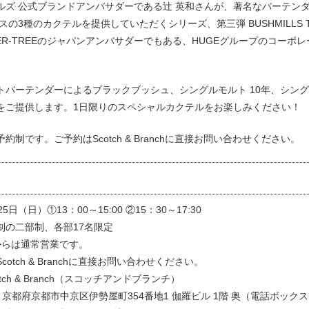
ズ 公式ブランドアンバサダーである辻 英和さんが、著名なバーテンダーをSc
スの3種のカクテルを提供していただくシリーズ、第三弾 BUSHMILLS T
VER-TREEのジャパンアンバサダーでもある、HUGEグループのコー
トバーテンダーによるブラックブッシュ、シングルモルト 10年、シング
をご提供します。1日限りのスペシャルカクテルをお楽しみください！
約制です。ご予約はScotch & Branchに直接お問い合わせください。
5日（日）①13：00～15:00 ②15：30～17:30
制の二部制、各部17名限定
〜からは通常営業です。
cotch & Branchに直接お問い合わせください。
tch & Branch（スコッチアンドブランチ）
066 京都府京都市中京区伊勢屋町354番地1 伽羅ビル 1階 奥（電話ボック