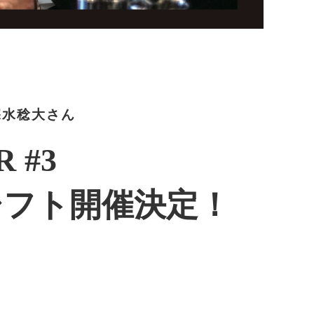
深水稔大さん
 #3
シフト開催決定！