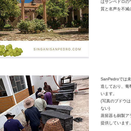
はサンペドロの
質と名声を不滅
SanPedro
造しており、葡
います。
(写真のブドウ
ない)
蒸留器も銅製ア
提供しています