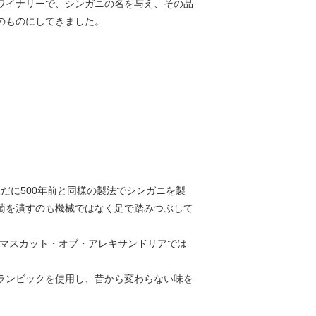
ワイナリーで、シンガニの名を与え、その品
のものにしてきました。
では未だに500年前と同様の製法でシンガニを製
萄を潰すのも機械ではなく足で踏みつぶして
はマスカット・オブ・アレキサンドリアでは
ランビックを使用し、昔から変わらない味を
。