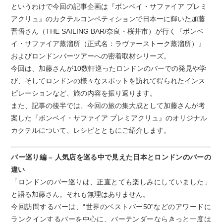
というわけで今回の記事企画は『ボンベイ・サファイア プレミ
アクリュ』のカクテルコンペティションで日本一に輝いた加藤
晋悟さん（THE SAILING BAR/奈良・桜井市）が行く『ボンベ
イ・サファイア蒸溜所（正式名：ラヴァーストーク蒸溜所）』
およびロンドンバーツアーへの密着取材シリーズ。
今回は、加藤さんが10数軒巡ったロンドンのバーでの発見や学
び、そしてロンドンの様々なスポットを訪れて得られたインス
ピレーションなど、旅の内容を振り返ります。
また、記事の後半では、今回の旅の集大成として加藤さんが考
案した『ボンベイ・サファイア プレミアクリュ』のオリジナル
カクテルについて、レシピとともにご紹介します。
バー巡り編 – 人気店を巡る中で見えた日本とロンドンのバーの
違い
「ロンドンのバー巡りは、正直とても楽しみにしていました」
と語る加藤さん。それも無理はありません。
今回訪問するバーは、“世界のベストバー50”などのアワードに
ランクインするバーを中心に、バーテンダーならきっと一度は