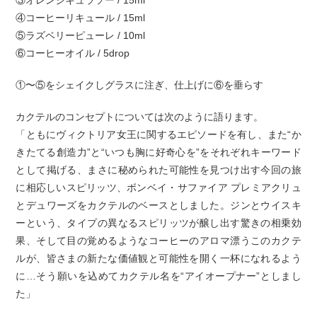
③オレンジキュラソー / 15ml
④コーヒーリキュール / 15ml
⑤ラズベリーピューレ / 10ml
⑥コーヒーオイル / 5drop
①〜⑤をシェイクしグラスに注ぎ、仕上げに⑥を垂らす
カクテルのコンセプトについては次のように語ります。
「ともにヴィクトリア女王に関するエピソードを有し、また“か
きたてる創造力”と“いつも胸に好奇心を”をそれぞれキーワード
として掲げる、まさに秘められた可能性を見つけ出す今回の旅
に相応しいスピリッツ、ボンベイ・サファイア プレミアクリュ
とデュワーズをカクテルのベースとしました。ジンとウイスキ
ーという、タイプの異なるスピリッツが醸し出す驚きの相乗効
果、そして目の覚めるようなコーヒーのアロマ漂うこのカクテ
ルが、皆さまの新たな価値観と可能性を開く一杯になれるよう
に…そう願いを込めてカクテル名を“アイオープナー”としまし
た」