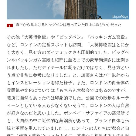
真下から見上げるビッグベンは思っていた以上に煌びやかだった
その他『大英博物館』や『ビッグベン』『バッキンガム宮殿』
など、ロンドンの定番スポットも訪問。「大英博物館はとにか
く大きく、見せ方のダイナミックさも圧倒的でした。ビッグベ
ンやバッキンガム宮殿も細部に至るまでの豪華絢爛さに圧倒さ
れましたし、ただディテールに凝るだけではなく、見せ方とい
う点で非常に参考になりました」と、加藤さんはバー以外から
もインスピレーションを得た様子。また、ロンドンの街全体の
雰囲気や文化については「もちろん大都会ではあるのですが、
随所に自然もあったのは印象的でした。公園での散歩をルーテ
ィーンとしている人も少なくないそうで、ロンドンの人は自然
が好きなのだと思いました。ボンベイ・サファイアの蒸溜所で
も、大自然の中に近代的な蒸溜所があって、ブランド自体も伝
統と革新を重んじていましたし、ロンドンの人たちは“都会と自
然”、“伝統と革新”といったように、本来なら相反するものを融