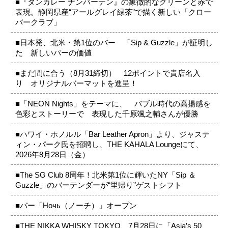
■『タンカレー ナンバーテン』の象徴的なグリーンと赤で
表現。静岡県産“アールグレイ緑茶”で描く新しい「クロー
バークラブ」
■日本発、北米・第1位のバー 「Sip & Guzzle」が証明し
た 新しいバーの価値
■まだ間に合う（8月31締切） 12ポイントで貴店名入
り オリジナルバーマットを進呈！
■「NEON Nights」をテーマに、 バブル時代の高揚感を
色彩とストーリーで 表現した千原颯之輔さんが優勝
■ハワイ・ホノルル「Bar Leather Apron」より、ジャステ
ィン・パーク氏を招聘し、THE KAHALA Loungeにて、
2026年8月28日（金）
■The SG Club 8周年！北米第1位に輝いたNY「Sip ＆
Guzzle」のバーテンダーが“里帰り”ゲストシフト
■バー「Ночь（ノーチ）」オープン
■THE NIKKA WHISKY TOKYO、7月28日に「Asia’s 50