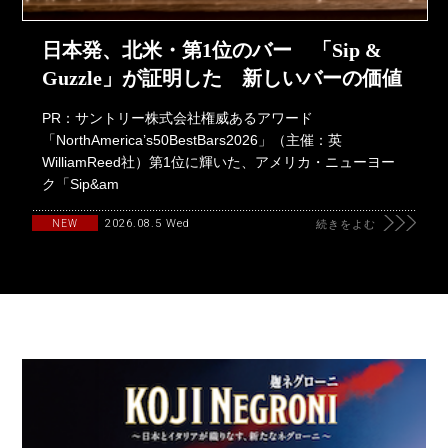
日本発、北米・第1位のバー 「Sip &
Guzzle」が証明した 新しいバーの価値
PR：サントリー株式会社権威あるアワード
「NorthAmerica’s50BestBars2026」（主催：英
WilliamReed社）第1位に輝いた、アメリカ・ニューヨー
ク「Sip&am
2026.08.5 Wed
NEW
続きをよむ