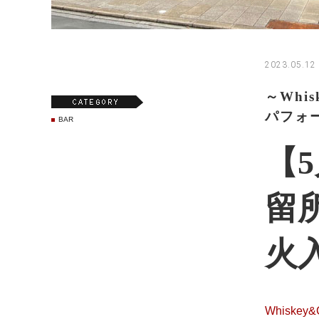
2023.05.12 
～Whi
パフォ
BAR
【
留
火
Whiskey