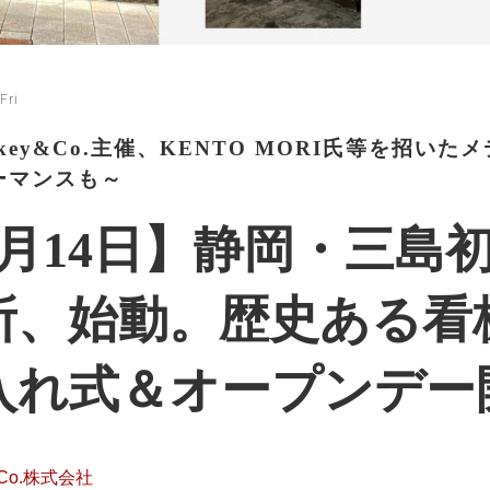
Fri
skey&Co.主催、KENTO MORI氏等を招
ーマンスも～
5月14日】静岡・三島
所、始動。歴史ある看
入れ式＆オープンデー
&Co.株式会社