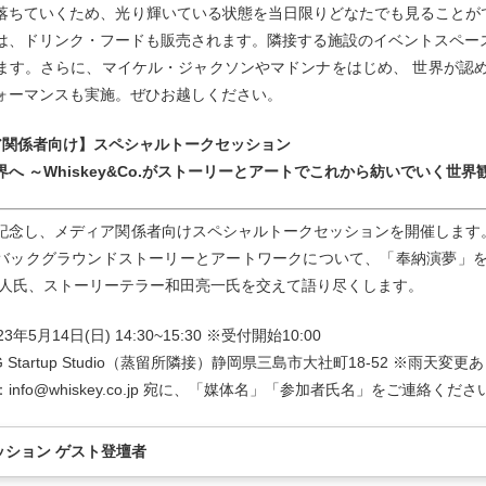
落ちていくため、光り輝いている状態を当日限りどなたでも見ることが
は、ドリンク・フードも販売されます。隣接する施設のイベントスペー
ます。さらに、マイケル・ジャクソンやマドンナをはじめ、 世界が認めた
ォーマンスも実施。ぜひお越しください。
ア関係者向け】スペシャルトークセッション
へ ～Whiskey&Co.がストーリーとアートでこれから紡いでいく世界
記念し、メディア関係者向けスペシャルトークセッションを開催します
バックグラウンドストーリーとアートワークについて、「奉納演夢」を終え
岳人氏、ストーリーテラー和田亮一氏を交えて語り尽くします。
年5月14日(日) 14:30~15:30 ※受付開始10:00
 Startup Studio（蒸留所隣接）静岡県三島市大社町18-52 ※雨天変更
info@whiskey.co.jp 宛に、「媒体名」「参加者氏名」をご連絡くださ
ッション ゲスト登壇者