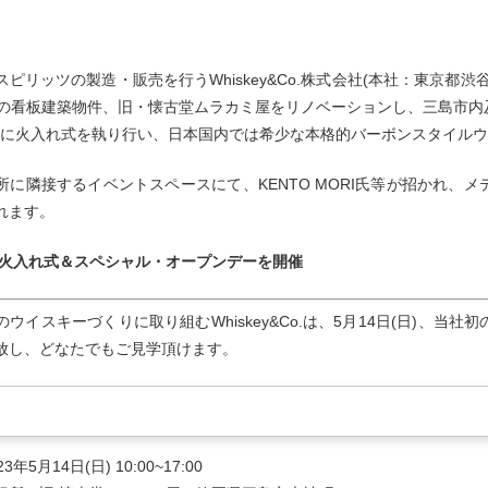
スピリッツの製造・販売を行うWhiskey&Co.株式会社(本社：東京都
年の看板建築物件、旧・懐古堂ムラカミ屋をリノベーションし、三島市
(日)に火入れ式を執り行い、日本国内では希少な本格的バーボンスタイル
所に隣接するイベントスペースにて、KENTO MORI氏等が招かれ、
れます。
日、火入れ式＆スペシャル・オープンデーを開催
ウイスキーづくりに取り組むWhiskey&Co.は、5月14日(日)、
放し、どなたでもご見学頂けます。
年5月14日(日) 10:00~17:00