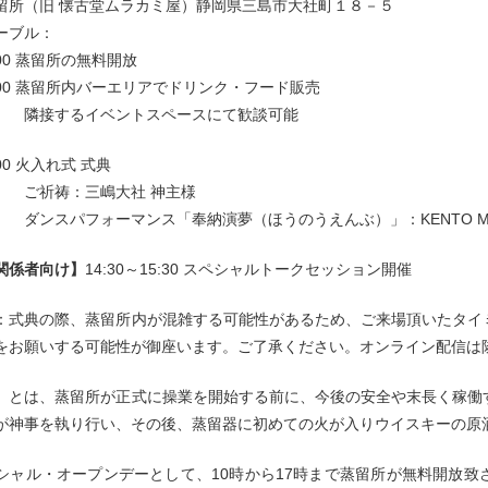
留所（旧 懐古堂ムラカミ屋）静岡県三島市大社町１８－５
ーブル：
7:00 蒸留所の無料開放
20:00 蒸留所内バーエリアでドリンク・フード販売
るイベントスペースにて歓談可能
:00 火入れ式 式典
：三嶋大社 神主様
フォーマンス「奉納演夢（ほうのうえんぶ）」：KENTO MO
関係者向け】
14:30～15:30 スペシャルトークセッション開催
：式典の際、蒸留所内が混雑する可能性があるため、ご来場頂いたタイ
をお願いする可能性が御座います。ご了承ください。オンライン配信は
」とは、蒸留所が正式に操業を開始する前に、今後の安全や末長く稼働
が神事を執り行い、その後、蒸留器に初めての火が入りウイスキーの原
シャル・オープンデーとして、10時から17時まで蒸留所が無料開放