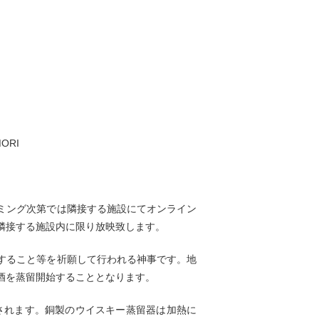
RI
ミング次第では隣接する施設にてオンライン
隣接する施設内に限り放映致します。
すること等を祈願して行われる神事です。地
酒を蒸留開始することとなります。
致されます。銅製のウイスキー蒸留器は加熱に