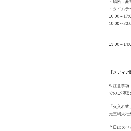
・場所：蒸
・タイムテ
10:00～1
10:00～
隣接す
13:00～14
ご祈祷
ダンスパ
【メディア
※注意事項
でのご視聴
「火入れ式
元三嶋大社
当日はスペ