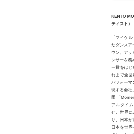
KENTO 
ティスト）
「マイケル
たダンスア
ウン、アッ
ンサーを務
ー賞をはじ
れまで全世界
パフォーマン
現する会社
団 「Mome
アルタイム
せ、世界に
り、日本が
日本を世界