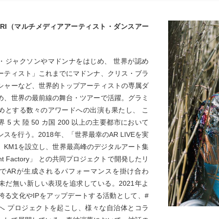
MORI（マルチメディアアーティスト・ダンスアー
・ジャクソンやマドンナをはじめ、 世界が認め
ーティスト」これまでにマドンナ、クリス・ブラ
シャーなど、世界的トップアーティストの専属ダ
め、世界の最前線の舞台・ツアーで活躍。グラミ
めとする数々のアワードへの出演も果たし、 こ
 5 大 陸 50 カ国 200 以上の主要都市において
スを行う。2018年、「世界最幸のAR LIVEを実
」KM1を設立し、世界最高峰のデジタルアート集
nt Factory」 との共同プロジェクトで開発したリ
でARが生成されるパフォーマンスを掛け合わ
未だ無い新しい表現を追求している。2021年よ
誇る文化やIPをアップデートする活動として、#
へ プロジェクトを起こし、様々な自治体とコラ