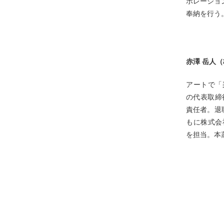
ボレーショ
奉納を行う
赤澤 岳人（
アートで「楽
の代表取締
責任者。退
もに株式会社
を担当。本