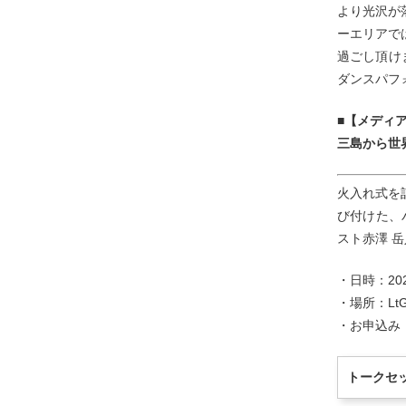
より光沢が
ーエリアで
過ごし頂け
ダンスパフ
■【メディ
三島から世界
火入れ式を
び付けた、
スト赤澤 
・日時：2023
・場所：LtG
・お申込み：
トークセ