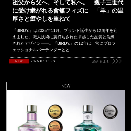
祖父から父へ、そして私へ。 親子三世代
に受け継がれる會舘フィズに 「羊」の温
厚さと癒やしを重ねて
『BIRDY.』は2025年11月、ブランド誕生から12周年を迎
えました。職人技術に裏打ちされた卓越した品質と洗練
されたデザイン――。『BIRDY.』の12年は、常にプロフ
ェッショナルバーテンダーとと
2026.07.10 Fri
NEW
続きをよむ
NEW