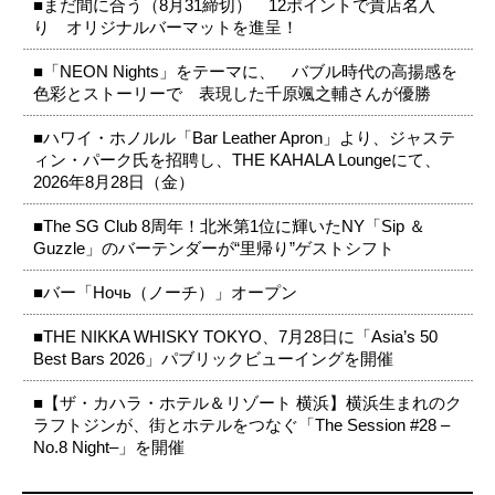
■まだ間に合う（8月31締切） 12ポイントで貴店名入
り オリジナルバーマットを進呈！
■「NEON Nights」をテーマに、 バブル時代の高揚感を
色彩とストーリーで 表現した千原颯之輔さんが優勝
■ハワイ・ホノルル「Bar Leather Apron」より、ジャステ
ィン・パーク氏を招聘し、THE KAHALA Loungeにて、
2026年8月28日（金）
■The SG Club 8周年！北米第1位に輝いたNY「Sip ＆
Guzzle」のバーテンダーが“里帰り”ゲストシフト
■バー「Ночь（ノーチ）」オープン
■THE NIKKA WHISKY TOKYO、7月28日に「Asia’s 50
Best Bars 2026」パブリックビューイングを開催
■【ザ・カハラ・ホテル＆リゾート 横浜】横浜生まれのク
ラフトジンが、街とホテルをつなぐ「The Session #28 –
No.8 Night–」を開催