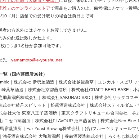
千雅」の店舗（大阪市・矢田）
に直接ご来店の上でチケットの申し込み
千雅」のオンラインストア
で商品をご購入の上、備考欄にチケット希望
4/10（月）店舗での受け取りの場合は前日まで可
係者の方以外にはチケットお渡しできません。
のみの配送は致しかねます。
1枚につき1名様が参加可能です。
わせ先
yamamoto@e-youshu.net
出展一覧（国内蒸留所36社）
lembic｜株式会社 伊勢屋酒造｜株式会社越後薬草｜エシカル・スピ
 金ケ崎薬草酒造｜株式会社京都蒸溜所｜株式会社CRAFT BEER BAS
助蒸溜所株式会社｜株式会社SAKURAO B&D｜株式会社サラダコスモ 
株式会社積丹スピリット｜松露酒造株式会社｜株式会社スティルダム・
式会社大信 東京八王子蒸溜所｜東京クラフトリキュール合同会社｜株
 ニセコ蒸溜所｜株式会社FLAVOUR 沼津蒸留所｜株式会社Neo Blue D
馬宿蒸溜所｜Far Yeast Brewing株式会社｜(合)フルーツリキ
｜油長酒造株式会社 大和蒸溜所｜養命酒製造株式会社｜ろくもじ株式