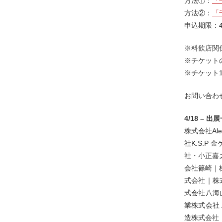
方法①：
「
方法②：
「
申込期限：
※料飲店関
※チケット
※チケット
お問い合
4/18 – 
株式会社A
社K.S.P
社・小正嘉之
会社篠崎｜
式会社｜株
式会社八海山
業株式会社 
造株式会社