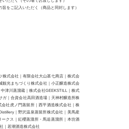
をいただく（その場でお渡しします）
の旨をご記入いただく（商品と同封します）
リッツ株式会社｜有限会社大山甚七商店｜株式会
E｜小城観光まちづくり株式会社｜小正醸造株式会
中津川蒸溜蔵｜株式会社GEEKSTILL｜株式
サガ｜合資会社高田酒造場｜天神村醸造所株
式会社虎ノ門蒸留所｜西平酒造株式会社｜株
istillery｜野沢温泉蒸留所株式会社｜美馬産
ュールフリークス｜紅櫻蒸溜所・馬追蒸溜所｜本坊酒
会社｜若潮酒造株式会社