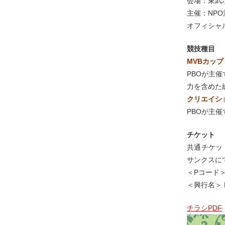
会場：東武ホ
主催：NP
オフィシャ
競技種目
MVBカップ
PBOが主
力を含めた
クリエイシ
PBOが主
チケット
共通チケッ
サンクスに
＜Pコード＞ 
＜興行名＞ 
チラシPDF