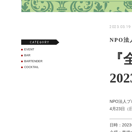
2023.03.19
NPO
EVENT
『
BAR
BARTENDER
COCKTAIL
20
NPO法人
4月23日
日時：2023