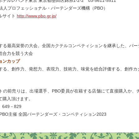
テルレバント東京 東京都墨田区錦糸1-2-2 03-5611-5511
O法人プロフェッショナル・バーテンダーズ機構（PBO）
ルサイト
http://www.pbo.gr.jp/
催する最高栄誉の大会。全国カクテルコンペティションを継承した、バ
総合力を競う大会
ョンカップ
催する、創作力、発想力、表現力、技術力、味覚を総合評価する、創作カ
トの前売りは、出場選手、PBO委員が在籍する店舗にて直接購入か、
て購入頂けます。
649－829
PBO主催 全国バーテンダーズ・コンペティション2023