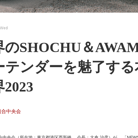
 Wed
のSHOCHU＆AWAM
ーテンダーを魅了する
2023
組合中央会
中央会（所在地：東京都港区西新橋、 会長：大倉 治彦）が、 「NEWS L