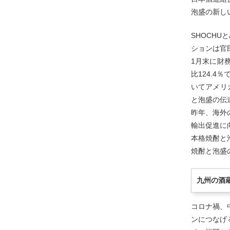
泡盛の新し
SHOCH
ションは官
1月末に財
比124.4
いてアメリ
と泡盛の伝
昨年、海外
輸出促進に
本格焼酎と
焼酎と泡盛
九州の酒
コロナ禍、
ンにつなげ