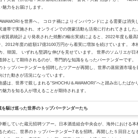
い魅力をお届けします。
UとAWAMORIを世界へ。 コロナ禍によりインバウンドによる需要は
民連帯で実施され、オンラインでの啓蒙活動も活発に行われてきました
務省貿易統計より発表された焼酎の輸出実績によると、2022年度も最高額
％で、2012年度の総額17億3100万円から着実に増加を続けています
カ、韓国。 いずれも堅調な伸びを見せています。 世界のソムリエが
道師として期待されるのが、専門的な知識をもったバーテンダーです。
のトップバーテンダーを招聘したツアーが再開し、世界の蒸留酒市場を
向けた動きが活況になっています。
泡盛は、世界で親しまれる”SHOCHU＆AWAMORI”へと踏み出したば
の魅力を知る人が増えることが期待されます。
蔵を駆け巡った世界のトップバーテンダーたち
中断していた蔵元招聘ツアー。日本酒造組合中央会が、海外における本
るために、世界のトップバーテンダー7名を招聘。再開した５回目となるツ