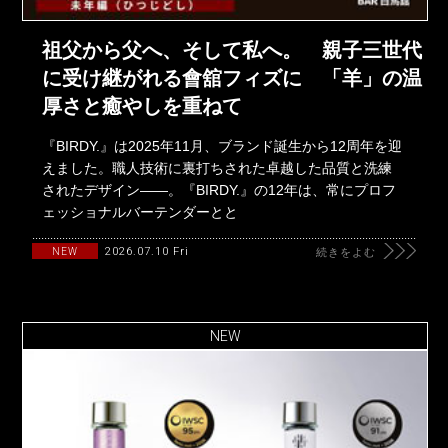
祖父から父へ、そして私へ。 親子三世代
に受け継がれる會舘フィズに 「羊」の温
厚さと癒やしを重ねて
『BIRDY.』は2025年11月、ブランド誕生から12周年を迎
えました。職人技術に裏打ちされた卓越した品質と洗練
されたデザイン――。『BIRDY.』の12年は、常にプロフ
ェッショナルバーテンダーとと
2026.07.10 Fri
NEW
続きをよむ
NEW