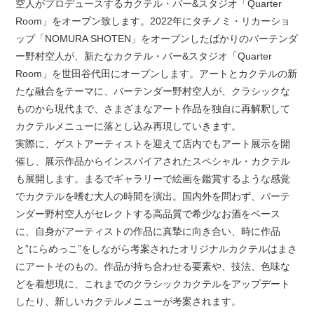
空人がプロデュースするカクテル・バー&スタジオ「Quarter
Room」をオープン致します。2022年にタチノミ・リカーショ
ップ「NOMURA SHOTEN」をオープンしたばかりのバーテンダ
ー野村空人が、新たなカクテル・バー&スタジオ「Quarter
Room」を世田谷代田にオープンします。アートとカクテルの新
たな融合をテーマに、バーテンダー野村空人が、クラシックな
ものから現代まで、さまざまなアート作品を独自に再解釈して
カクテルメニューに落とし込み再現していきます。
実際に、ゲストアーティストを迎えて店内でもアート展示を開
催し、展示作品からインスパイアされたスペシャル・カクテル
も展開します。まるでギャラリーで絵画を鑑賞するような感覚
でカクテルを嗜む大人の時間を演出。国内外を問わず、バーテ
ンダー野村空人がセレクトする高品質で希少なお酒をベース
に、自身がアーティストの作品に真摯に向き合い、時に作品
と”にらめっこ”をしながら考案されたオリジナルカクテルはまさ
にアートそのもの。作品が持ち合わせる要素や、技法、色味な
どを着想現に、これまでのクラシックカクテルをアップデート
したり、新しいカクテルメニューが考案されます。