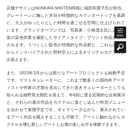
店舗デザインはNOMURA SHOTEN同様に福田和貴子氏が担当。
グレートーンに施した木目が特徴的なカウンタートップを基調
に、大人がゆったりとした時間を過ごせる空間に仕上げられて
います。グランドオープンでは、写真家：小林茂太氏による藍
染の染色作業を撮影したサイアノタイプ・プリント作品が展示
されます。うつくしい藍色が特徴的な作品群と、これらの作品
からインスパイアされた野村空人によるオリジナルカクテルが
出迎えます。
また、2023年3月からは新たなアートプロジェクトも始動予定
です。ゲストキュレーターに、これまで数多くの国内外アーテ
ィストや作家の才能を見出してきた若きキュレーターとしても
知られる細野晃太朗氏を迎えて、年6回に渡る定期的な企画展示
と、それらの展示作品をカクテルに落とし込んだ特別メニュー
を合わせて展開予定です。ギャラリーさながら、展示されてい
るアート作品を購入することも可能で、アートに触れながらカ
クテルを嗜む新しいアートとお酒の楽しみ方を体験できます。