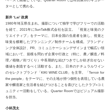
ペースで開催している。Quarter Roomでは特別展示のキュレー
ターとして携わる。
新井 ‘Lai’ 政廣
1980年埼玉県生まれ。撮影について独学で学びフリーでの活動
を経て、2021年にSunTalk株式会社を設立。 「視覚と味覚のク
リエイティブ」をテーマに、日本全国の生産者を旅し、視覚と
味覚を横断したプランニング／制作チームを構成。ブランディ
ング全体設計、PR、コミュニケーションデザインまで幅広い領
域において、規模を問わず企業や行政と（特に、農／醸造／料
理／植物／街づくり）中長期的な結びつきでしか紡ぎ出せない
価値を創造するべく活動する。また、日本のナチュラルワイン
のセレクトブランド「KIKI WINE CLUB」を主宰。「Terroir for
the people」をテーマに、その土地が持つ個性を表現している農
家や醸造家と生活者を結びつけることを喜びとしたクラブ=コミ
ュニティー活動をしている。Quarter Roomではビジュアル撮影
を担当。
小林茂太