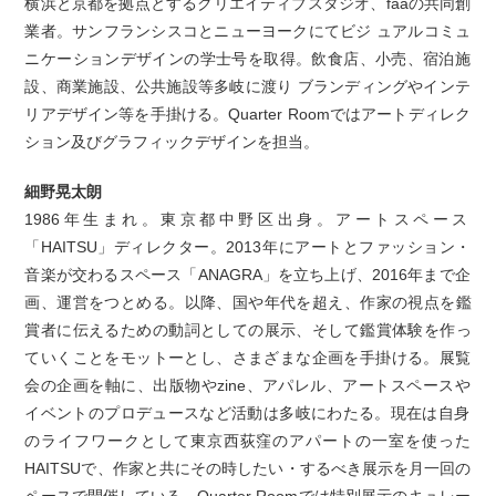
横浜と京都を拠点とするクリエイティブスタジオ、faaの共同創
業者。サンフランシスコとニューヨークにてビジ ュアルコミュ
ニケーションデザインの学士号を取得。飲食店、小売、宿泊施
設、商業施設、公共施設等多岐に渡り ブランディングやインテ
リアデザイン等を手掛ける。Quarter Roomではアートディレク
ション及びグラフィックデザインを担当。
細野晃太朗
1986年生まれ。東京都中野区出身。アートスペース
「HAITSU」ディレクター。2013年にアートとファッション・
音楽が交わるスペース「ANAGRA」を立ち上げ、2016年まで企
画、運営をつとめる。以降、国や年代を超え、作家の視点を鑑
賞者に伝えるための動詞としての展示、そして鑑賞体験を作っ
ていくことをモットーとし、さまざまな企画を手掛ける。展覧
会の企画を軸に、出版物やzine、アパレル、アートスペースや
イベントのプロデュースなど活動は多岐にわたる。現在は自身
のライフワークとして東京西荻窪のアパートの一室を使った
HAITSUで、作家と共にその時したい・するべき展示を月一回の