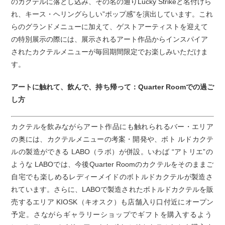
のカクテルに落とし込み、その名の通りLucky Strikeと名付けら
れ、キース・ヘリングらしい”ポップ感”を演出しています。これ
らのグランドメニューに加えて、ゲストアーティストを迎えて
の特別展示の際には、展示されるアート作品からインスパイア
されたカクテルメニューが毎回期間限定でお楽しみいただけま
す。
アートに触れて、飲んで、持ち帰って：Quarter Roomでの過ご
し方
カクテルを飲みながらアート作品にも触れられるバー・エリア
の奥には、カクテルメニューの考案・開発や、ボト ルドカクテ
ルの製造ができる LABO（ラボ）が併設。いわば “アトリエ”の
ような LABOでは、今後Quarter Roomのカクテルをそのままご
自宅でも楽しめるレディーメイドのボトルドカクテルが製造さ
れています。さらに、LABOで製造されたボトルドカクテルを販
売するエリア KIOSK（キオスク）も店舗入り口付近にオープン
予定。さながらギャラリーショップでギフトを購入するよう