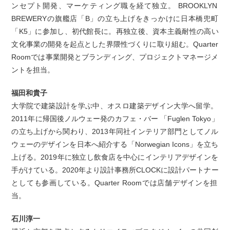
ンセプト開発、マーケティング職を経て独立。 BROOKLYN
BREWERYの旗艦店「B」の立ち上げをきっかけに日本橋兜町
「K5」に参加し、初代館長に。再独立後、資本主義耐性の高い
文化事業の開発を起点とした界隈性づくりに取り組む。Quarter
Roomでは事業開発とブランディング、プロジェクトマネージメ
ントを担当。
福田和貴子
大学院で建築設計を学ぶ中、オスロ建築デザイン大学へ留学。
2011年に帰国後ノルウェー発のカフェ・バー 「Fuglen Tokyo」
の立ち上げから関わり、2013年同社インテリア部門としてノル
ウェーのデザインを日本へ紹介する「Norwegian Icons」を立ち
上げる。2019年に独立し飲食店を中心にインテリアデザインを
手がけている。2020年より設計事務所CLOCKに設計パートナー
としても参画している。Quarter Roomでは店舗デザインを担
当。
石川淳一