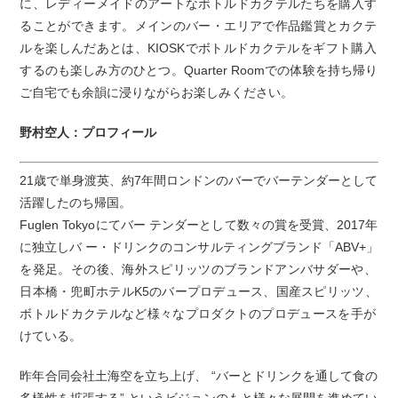
に、レディーメイドのアートなボトルドカクテルたちを購入す
ることができます。メインのバー・エリアで作品鑑賞とカクテ
ルを楽しんだあとは、KIOSKでボトルドカクテルをギフト購入
するのも楽しみ方のひとつ。Quarter Roomでの体験を持ち帰り
ご自宅でも余韻に浸りながらお楽しみください。
野村空人：プロフィール
21歳で単身渡英、約7年間ロンドンのバーでバーテンダーとして
活躍したのち帰国。
Fuglen Tokyoにてバー テンダーとして数々の賞を受賞、2017年
に独立しバ ー・ドリンクのコンサルティングブランド「ABV+」
を発足。その後、海外スピリッツのブランドアンバサダーや、
日本橋・兜町ホテルK5のバープロデュース、国産スピリッツ、
ボトルドカクテルなど様々なプロダクトのプロデュースを手が
けている。
昨年合同会社土海空を立ち上げ、 “バーとドリンクを通して食の
多様性を拡張する” というビジョンのもと様々な展開を進めてい