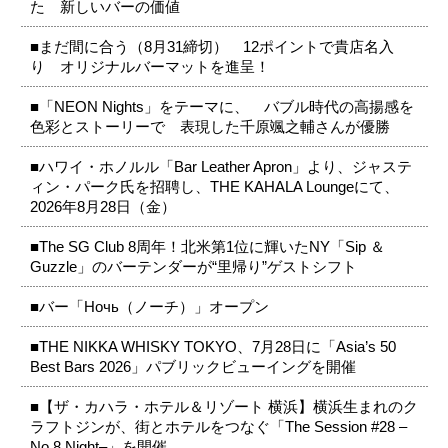
た 新しいバーの価値
■まだ間に合う（8月31締切） 12ポイントで貴店名入
り オリジナルバーマットを進呈！
■「NEON Nights」をテーマに、 バブル時代の高揚感を
色彩とストーリーで 表現した千原颯之輔さんが優勝
■ハワイ・ホノルル「Bar Leather Apron」より、ジャステ
ィン・パーク氏を招聘し、THE KAHALA Loungeにて、
2026年8月28日（金）
■The SG Club 8周年！北米第1位に輝いたNY「Sip ＆
Guzzle」のバーテンダーが“里帰り”ゲストシフト
■バー「Ночь（ノーチ）」オープン
■THE NIKKA WHISKY TOKYO、7月28日に「Asia’s 50
Best Bars 2026」パブリックビューイングを開催
■【ザ・カハラ・ホテル＆リゾート 横浜】横浜生まれのク
ラフトジンが、街とホテルをつなぐ「The Session #28 –
No.8 Night–」を開催