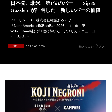
日本発、北米・第1位のバー 「Sip &
Guzzle」が証明した 新しいバーの価値
PR：サントリー株式会社権威あるアワード
「NorthAmerica’s50BestBars2026」（主催：英
WilliamReed社）第1位に輝いた、アメリカ・ニューヨー
ク「Sip&am
2026.08.5 Wed
NEW
続きをよむ