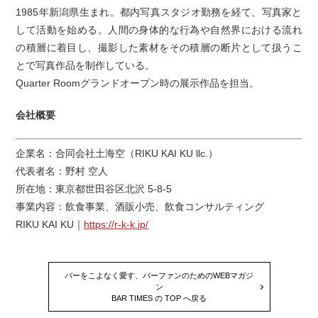
1985年新潟県生まれ。都内写真スタジオ勤務を経て、写真家と
して活動を始める。人間の身体的な行為や自然界における流れ
の積層に着目し、撮影した素材をその積層の断片として扱うこ
とで写真作品を制作している。
Quarter Roomグランドオープン時の展示作品を担当。
会社概要
企業名：合同会社土海空（RIKU KAI KU llc.）
代表者名：野村 空人
所在地：東京都世田谷区北沢 5-8-5
事業内容：飲食事業、酒販小売、飲食コンサルティング
RIKU KAI KU｜
https://r-k-k.jp/
バーをこよなく愛す、バーファンのためのWEBマガジ
ン
BAR TIMES の TOP へ戻る