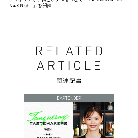
No.8 Night–」を開催
BARTENDER