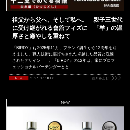
祖父から父へ、そして私へ。 親子三世代
に受け継がれる會舘フィズに 「羊」の温
厚さと癒やしを重ねて
『BIRDY.』は2025年11月、ブランド誕生から12周年を迎
えました。職人技術に裏打ちされた卓越した品質と洗練
されたデザイン――。『BIRDY.』の12年は、常にプロフ
ェッショナルバーテンダーとと
2026.07.10 Fri
NEW
続きをよむ
NEW