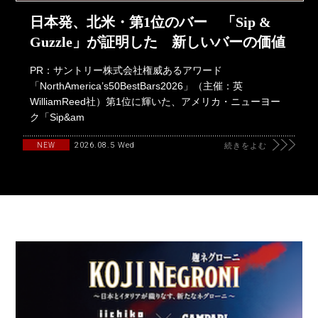
日本発、北米・第1位のバー 「Sip &
Guzzle」が証明した 新しいバーの価値
PR：サントリー株式会社権威あるアワード
「NorthAmerica’s50BestBars2026」（主催：英
WilliamReed社）第1位に輝いた、アメリカ・ニューヨー
ク「Sip&am
2026.08.5 Wed
NEW
続きをよむ