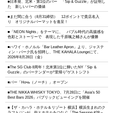
■日本発、北米・第1位のバー 「Sip & Guzzle」が証明し
た 新しいバーの価値
■まだ間に合う（8月31締切） 12ポイントで貴店名入
り オリジナルバーマットを進呈！
■「NEON Nights」をテーマに、 バブル時代の高揚感を
色彩とストーリーで 表現した千原颯之輔さんが優勝
■ハワイ・ホノルル「Bar Leather Apron」より、ジャステ
ィン・パーク氏を招聘し、THE KAHALA Loungeにて、
2026年8月28日（金）
■The SG Club 8周年！北米第1位に輝いたNY「Sip ＆
Guzzle」のバーテンダーが“里帰り”ゲストシフト
■バー「Ночь（ノーチ）」オープン
■THE NIKKA WHISKY TOKYO、7月28日に「Asia’s 50
Best Bars 2026」パブリックビューイングを開催
■【ザ・カハラ・ホテル＆リゾート 横浜】横浜生まれのク
ラフトジンが、街とホテルをつなぐ「The Session #28 –