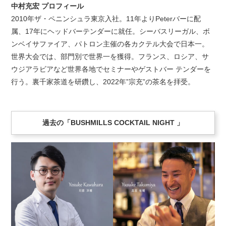
中村充宏 プロフィール
2010年ザ・ペニンシュラ東京入社。11年よりPeterバーに配
属、17年にヘッドバーテンダーに就任。シーバスリーガル、ボ
ンベイサファイア、パトロン主催の各カクテル大会で日本一。
世界大会では、部門別で世界一を獲得。フランス、ロシア、サ
ウジアラビアなど世界各地でセミナーやゲストバー テンダーを
行う。裏千家茶道を研鑽し、2022年”宗充”の茶名を拝受。
過去の「BUSHMILLS COCKTAIL NIGHT 」