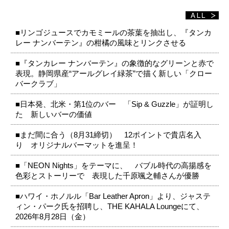
■リンゴジュースでカモミールの茶葉を抽出し、『タンカ
レー ナンバーテン』の柑橘の風味とリンクさせる
■『タンカレー ナンバーテン』の象徴的なグリーンと赤で
表現。静岡県産“アールグレイ緑茶”で描く新しい「クロー
バークラブ」
■日本発、北米・第1位のバー 「Sip & Guzzle」が証明し
た 新しいバーの価値
■まだ間に合う（8月31締切） 12ポイントで貴店名入
り オリジナルバーマットを進呈！
■「NEON Nights」をテーマに、 バブル時代の高揚感を
色彩とストーリーで 表現した千原颯之輔さんが優勝
■ハワイ・ホノルル「Bar Leather Apron」より、ジャステ
ィン・パーク氏を招聘し、THE KAHALA Loungeにて、
2026年8月28日（金）