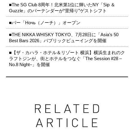
■The SG Club 8周年！北米第1位に輝いたNY「Sip ＆
Guzzle」のバーテンダーが“里帰り”ゲストシフト
■バー「Ночь（ノーチ）」オープン
■THE NIKKA WHISKY TOKYO、7月28日に「Asia’s 50
Best Bars 2026」パブリックビューイングを開催
■【ザ・カハラ・ホテル＆リゾート 横浜】横浜生まれのク
ラフトジンが、街とホテルをつなぐ「The Session #28 –
No.8 Night–」を開催