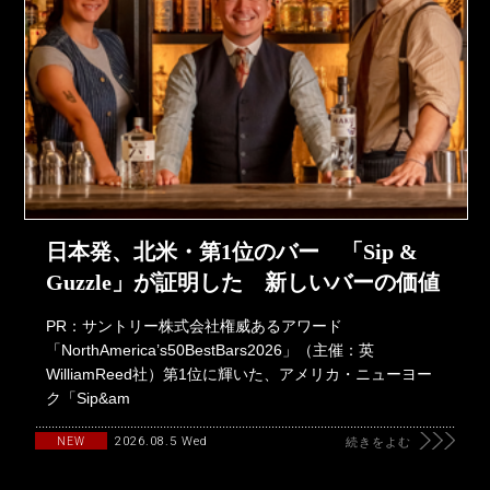
日本発、北米・第1位のバー 「Sip &
Guzzle」が証明した 新しいバーの価値
PR：サントリー株式会社権威あるアワード
「NorthAmerica’s50BestBars2026」（主催：英
WilliamReed社）第1位に輝いた、アメリカ・ニューヨー
ク「Sip&am
2026.08.5 Wed
NEW
続きをよむ