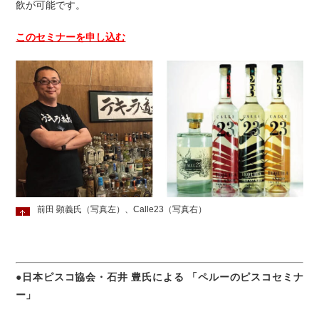
飲が可能です。
このセミナーを申し込む
前田 顕義氏（写真左）、Calle23（写真右）
●日本ピスコ協会・石井 豊氏による 「ペルーのピスコセミナ
ー」