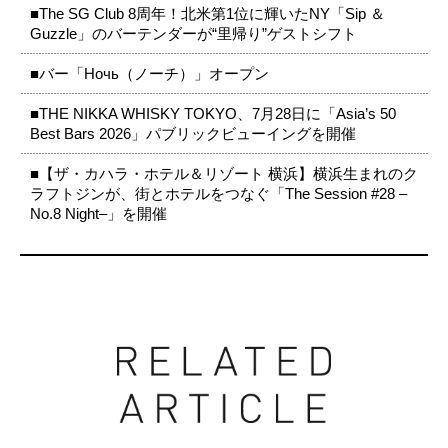
■The SG Club 8周年！北米第1位に輝いたNY「Sip ＆
Guzzle」のバーテンダーが“里帰り”ゲストシフト
■バー「Ночь（ノーチ）」オープン
■THE NIKKA WHISKY TOKYO、7月28日に「Asia’s 50
Best Bars 2026」パブリックビューイングを開催
■【ザ・カハラ・ホテル＆リゾート 横浜】横浜生まれのク
ラフトジンが、街とホテルをつなぐ「The Session #28 –
No.8 Night–」を開催