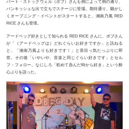
バート・ストックウェル（ボブ）さんも例によって例の通り、
パンキッシュな出で立ちでステージに登場。期待通り、騒がし
くオープニング・イベントがスタートすると、湘南乃風 RED
RICE さんも登壇。
アードベッグ好きとして知られる RED RICE さんに、ボブさん
が「（アードベッグは）どれぐらいお好きですか」と訊ねる
と、「湘南乃風よりも好きです！」と茶目っ気たっぷりに即
答。その後「いやいや、音楽と同じぐらい好きです」とセル
フ・フォロー。なにしろ「初めて呑んだ時から好き」という酔
心ぶりを語った。