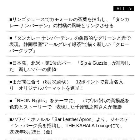
■リンゴジュースでカモミールの茶葉を抽出し、『タンカ
レー ナンバーテン』の柑橘の風味とリンクさせる
■『タンカレー ナンバーテン』の象徴的なグリーンと赤で
表現。静岡県産“アールグレイ緑茶”で描く新しい「クロー
バークラブ」
■日本発、北米・第1位のバー 「Sip & Guzzle」が証明し
た 新しいバーの価値
■まだ間に合う（8月31締切） 12ポイントで貴店名入
り オリジナルバーマットを進呈！
■「NEON Nights」をテーマに、 バブル時代の高揚感を
色彩とストーリーで 表現した千原颯之輔さんが優勝
■ハワイ・ホノルル「Bar Leather Apron」より、ジャステ
ィン・パーク氏を招聘し、THE KAHALA Loungeにて、
2026年8月28日（金）