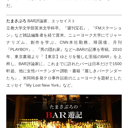
だ。
たまさぶろ
BAR評論家、エッセイスト
立教大学文学部英米文学科卒。『週刊宝石』、『FMステーショ
ン』など雑誌編集者を経て渡米。ニューヨーク大学にてジャー
ナリズム、創作を学ぶ。CNN本社勤務。帰国後、月刊
『PLAYBOY』、『男の隠れ家』などへBARの記事を寄稿。2010
年、東京書籍より『【東京】ゆとりを愉しむ至福のBAR』を上
梓し、BAR評論家に。これまでに訪れたバーは日本だけで1500
軒超。他に女性バーテンダー讃歌・書籍『麗しきバーテンダー
たち』、米同時多発テロ事件以前のニューヨークを題材とした
エッセイ『My Lost New York』など。