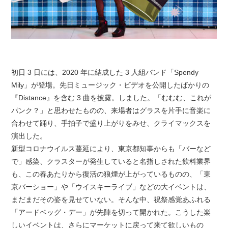
初日 3 日には、2020 年に結成した 3 人組バンド「Spendy
Mily」が登場。先日ミュージック・ビデオを公開したばかりの
『Distance』を含む 3 曲を披露。しました。「むむむ、これが
パンク？」と思わせたものの、来場者はグラスを片手に音楽に
合わせて踊り、手拍子で盛り上がりをみせ、クライマックスを
演出した。
新型コロナウイルス蔓延により、東京都知事からも「バーなど
で」感染、クラスターが発生していると名指しされた飲料業界
も、この春あたりから復活の狼煙が上がっているものの、「東
京バーショー」や「ウイスキーライブ」などの大イベントは、
まだまだその姿を見せていない。そんな中、祝祭感覚あふれる
「アードベッグ・デー」が先陣を切って開かれた。こうした楽
しいイベントは、さらにマーケットに戻って来て欲しいもの