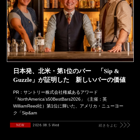
日本発、北米・第1位のバー 「Sip &
Guzzle」が証明した 新しいバーの価値
PR：サントリー株式会社権威あるアワード
「NorthAmerica’s50BestBars2026」（主催：英
WilliamReed社）第1位に輝いた、アメリカ・ニューヨー
ク「Sip&am
2026.08.5 Wed
NEW
続きをよむ