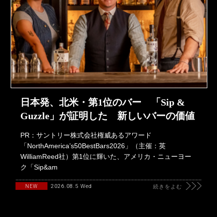
日本発、北米・第1位のバー 「Sip &
Guzzle」が証明した 新しいバーの価値
PR：サントリー株式会社権威あるアワード
「NorthAmerica’s50BestBars2026」（主催：英
WilliamReed社）第1位に輝いた、アメリカ・ニューヨー
ク「Sip&am
2026.08.5 Wed
NEW
続きをよむ