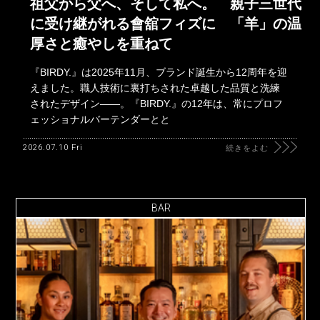
祖父から父へ、そして私へ。 親子三世代
に受け継がれる會舘フィズに 「羊」の温
厚さと癒やしを重ねて
『BIRDY.』は2025年11月、ブランド誕生から12周年を迎
えました。職人技術に裏打ちされた卓越した品質と洗練
されたデザイン――。『BIRDY.』の12年は、常にプロフ
ェッショナルバーテンダーとと
2026.07.10 Fri
続きをよむ
BAR