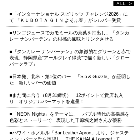
■「インターナショナル スピリッツ チャレンジ2026」に
て 「ＫＵＢＯＴＡ ＧＩＮ よそふ春」がシルバー受賞
■リンゴジュースでカモミールの茶葉を抽出し、『タンカ
レー ナンバーテン』の柑橘の風味とリンクさせる
■『タンカレー ナンバーテン』の象徴的なグリーンと赤で
表現。静岡県産“アールグレイ緑茶”で描く新しい「クロー
バークラブ」
■日本発、北米・第1位のバー 「Sip & Guzzle」が証明し
た 新しいバーの価値
■まだ間に合う（8月31締切） 12ポイントで貴店名入
り オリジナルバーマットを進呈！
■「NEON Nights」をテーマに、 バブル時代の高揚感を
色彩とストーリーで 表現した千原颯之輔さんが優勝
■ハワイ・ホノルル「Bar Leather Apron」より、ジャステ
ィン・パーク氏を招聘し、THE KAHALA Loungeにて、