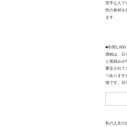
苦手な人で
性の食材を
ます。
■年間1,8
酒粕は、日
と複雑みが
重宝されて
つあります
情です。日
私の人生の