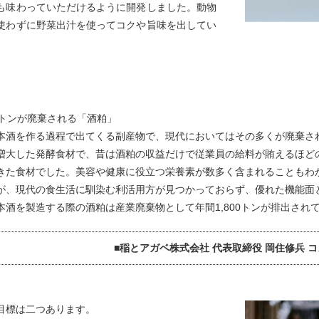
も味わっていただけるように開発しました。動物
使わずに野菜出汁を使ってコクや旨味を出してい
00トンが廃棄される「酒粕」
本酒を作る過程で出てくる副産物で、現代においてはその多くが廃棄さ
増大した発酵食材で、昔は酒粕の収益だけで従業員の給料が賄えるほど
きた食材でした。美容や健康に役立つ栄養素が数多く含まれることもわ
が、現代の食生活に馴染む利活用方が見つかっておらず、優れた機能面
本酒を製造する際の酒粕は産業廃棄物として年間1,800トンが排出され
■稲とアガベ株式会社 代表取締役 岡住修兵 
目標は二つあります。