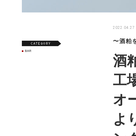
2022.04.27
〜酒粕
BAR
酒
工場
オー
よ