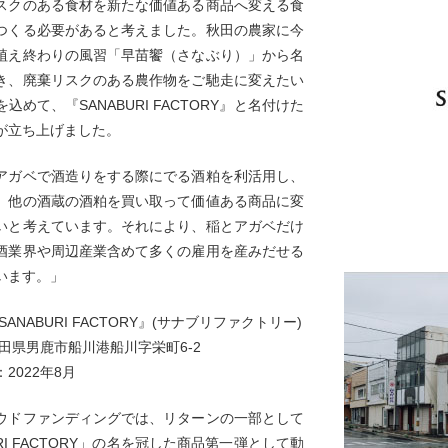
スクのある食材を新たな価値ある商品へ変える食
つくる必要があると考えました。秋田の農家に今
植え終わりの風習「早苗饗（さなぶり）」から名
き、廃棄リスクのある農作物をご馳走に変えたい
込めて、『SANABURI FACTORY』と名付けた
が立ち上げました。
アガベで酒造りをする際にでる酒粕を利活用し、
、他の酒蔵の酒粕を買い取って価値ある商品に変
いと考えています。それにより、稲とアガベだけ
酒業界や周辺産業含めて多くの雇用を産みだせる
います。」
ANABURI FACTORY』(サナブリファクトリー)
田県男鹿市船川港船川字栄町6-2
2022年8月
ウドファンディングでは、リターンの一部として
URI FACTORY」の名を冠した商品第一弾として動