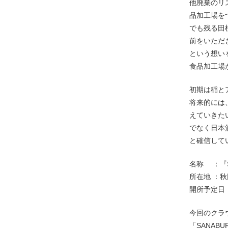
他廃棄のリ
品加工場を
でも残る田
前をいただ
という想いを
食品加工場
初期は稲と
将来的には
えていきた
でなく日本
と確信して
名称 ：『S
所在地 ：秋
開所予定日：
今回のクラ
「SANAB