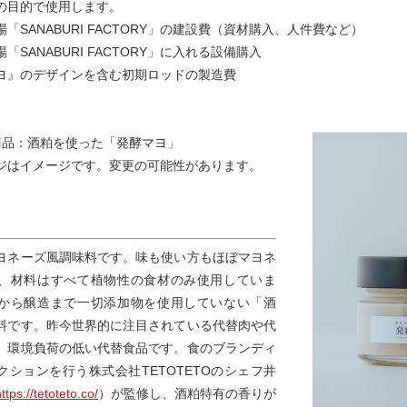
の目的で使用します。
「SANABURI FACTORY」の建設費（資材購入、人件費など）
「SANABURI FACTORY」に入れる設備購入
ヨ』のデザインを含む初期ロッドの製造費
商品：酒粕を使った「発酵マヨ」
ジはイメージです。変更の可能性があります。
ヨネーズ風調味料です。味も使い方もほぼマヨネ
、材料はすべて植物性の食材のみ使用していま
から醸造まで一切添加物を使用していない「酒
料です。昨今世界的に注目されている代替肉や代
、環境負荷の低い代替食品です。食のブランディ
クションを行う株式会社TETOTETOのシェフ井
ttps://tetoteto.co/
）が監修し、酒粕特有の香りが