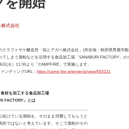
グを開始
ベ株式会社
のクラフトサケ醸造所「稲とアガベ株式会社」(所在地：秋田県男鹿市船
てしまう酒粕などを活用する食品加工場「SANABURI FACTORY
26日(火）11:30より「CAMPFIRE」で実施します。
ファンディングURL：
https://camp-fire.jp/projects/view/583221
る食材を加工する食品加工場
RI FACTORY」とは
り続けている酒粕を、そのまま消費してもらうと
実的ではないと考えています。そこで酒粕やその