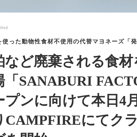
 Wed
を使った動物性食材不使用の代替マヨネーズ「
粕など廃棄される食材
「SANABURI FAC
プンに向けて本日4月2
りCAMPFIREにて