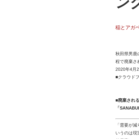
ン
稲とアガ
秋田県男鹿
程で廃棄され
2020年4月
■クラウド
■廃棄され
「SANABU
「需要が減
いうのは現