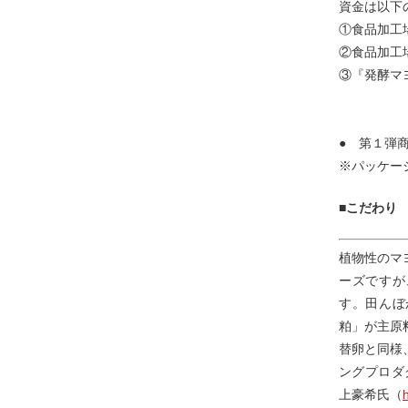
資金は以下
①食品加工場
②食品加工場
③『発酵マ
● 第１弾
※パッケー
■こだわり
植物性のマ
ーズですが
す。田んぼ
粕」が主原
替卵と同様
ングプロダ
上豪希氏（
h