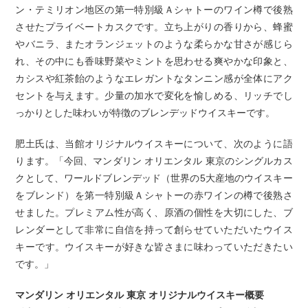
ン・テミリオン地区の第一特別級Ａシャトーのワイン樽で後熟
させたプライベートカスクです。立ち上がりの香りから、蜂蜜
やバニラ、またオランジェットのような柔らかな甘さが感じら
れ、その中にも香味野菜やミントを思わせる爽やかな印象と、
カシスや紅茶飴のようなエレガントなタンニン感が全体にアク
セントを与えます。少量の加水で変化を愉しめる、リッチでし
っかりとした味わいが特徴のブレンデッドウイスキーです。
肥土氏は、当館オリジナルウイスキーについて、次のように語
ります。「今回、マンダリン オリエンタル 東京のシングルカス
クとして、ワールドブレンデッド（世界の5大産地のウイスキー
をブレンド）を第一特別級Ａシャトーの赤ワインの樽で後熟さ
せました。プレミアム性が高く、原酒の個性を大切にした、ブ
レンダーとして非常に自信を持って創らせていただいたウイス
キーです。ウイスキーが好きな皆さまに味わっていただきたい
です。」
マンダリン オリエンタル 東京 オリジナルウイスキー概要