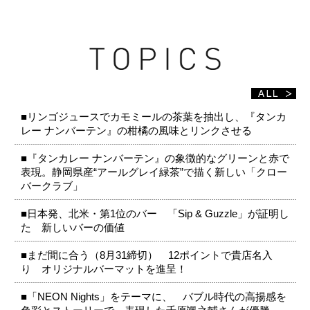
■リンゴジュースでカモミールの茶葉を抽出し、『タンカ
レー ナンバーテン』の柑橘の風味とリンクさせる
■『タンカレー ナンバーテン』の象徴的なグリーンと赤で
表現。静岡県産“アールグレイ緑茶”で描く新しい「クロー
バークラブ」
■日本発、北米・第1位のバー 「Sip & Guzzle」が証明し
た 新しいバーの価値
■まだ間に合う（8月31締切） 12ポイントで貴店名入
り オリジナルバーマットを進呈！
■「NEON Nights」をテーマに、 バブル時代の高揚感を