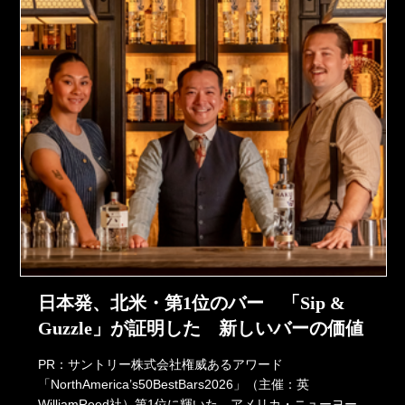
日本発、北米・第1位のバー 「Sip &
Guzzle」が証明した 新しいバーの価値
PR：サントリー株式会社権威あるアワード
「NorthAmerica’s50BestBars2026」（主催：英
WilliamReed社）第1位に輝いた、アメリカ・ニューヨー