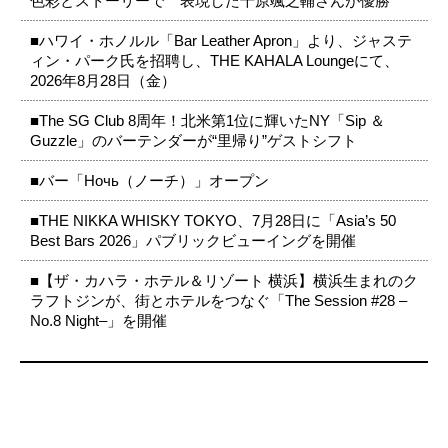
色彩とストーリーで 表現した千原颯之輔さんが優勝
■ハワイ・ホノルル「Bar Leather Apron」より、ジャステ
ィン・パーク氏を招聘し、THE KAHALA Loungeにて、
2026年8月28日（金）
■The SG Club 8周年！北米第1位に輝いたNY「Sip ＆
Guzzle」のバーテンダーが“里帰り”ゲストシフト
■バー「Ночь（ノーチ）」オープン
■THE NIKKA WHISKY TOKYO、7月28日に「Asia’s 50
Best Bars 2026」パブリックビューイングを開催
■【ザ・カハラ・ホテル＆リゾート 横浜】横浜生まれのク
ラフトジンが、街とホテルをつなぐ「The Session #28 –
No.8 Night–」を開催