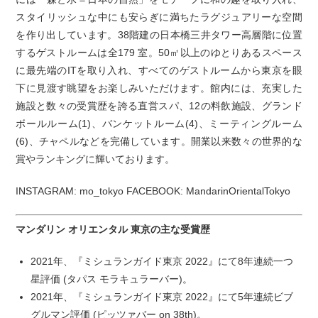
スタイリッシュな中にも安らぎに満ちたラグジュアリーな空間
を作り出しています。38階建の日本橋三井タワー高層階に位置
するゲストルームは全179 室。50㎡以上のゆとりあるスペース
に最先端のITを取り入れ、すべてのゲストルームから東京を眼
下に見渡す眺望をお楽しみいただけます。館内には、充実した
施設と数々の受賞歴を誇る直営スパ、12の料飲施設、グランド
ボールルーム(1)、バンケットルーム(4)、ミーティングルーム
(6)、チャペルなどを完備しています。開業以来数々の世界的な
賞やランキングに輝いております。
INSTAGRAM: mo_tokyo FACEBOOK: MandarinOrientalTokyo
マンダリン オリエンタル 東京の主な受賞歴
2021年、『ミシュランガイド東京 2022』にて8年連続一つ
星評価 (タパス モラキュラーバー)。
2021年、『ミシュランガイド東京 2022』にて5年連続ビブ
グルマン評価 (ピッツァバー on 38th)。