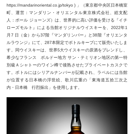
https://mandarinoriental.co.jp/tokyo ) 」（東京都中央区日本橋室
町、運営：マンダリン・オリエンタル東京株式会社、総支配
人：ポール ジョーンズ）は、世界的に高い評価を受ける『イチ
ローズモルト』による当館オリジナルウイスキーを、2022年1
月7 日（金）から37階『マンダリンバー』と38階『オリエンタ
ルラウンジ』にて、287本限定でボトルキープにて販売いたしま
す。同ウイスキーは、世界5大ウイスキーの原酒をブレンドし、
希少なフランス ボルドー地方 サン・テミリオン地区の第一特
別級Ａシャトーのワイン樽で後熟させたプライベートカスクで
す。ボトルにはシリアルナンバーが記載され、ラベルには当館
が位置する日本橋の浮世絵、歌川広重の「東海道五拾三次之
内・日本橋 行烈振出」を使用します。