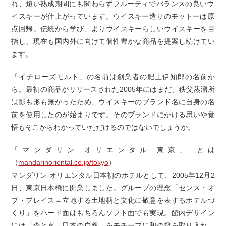
れ、短い熟成期間にも関わらずフルーティでバランスの良いウ
イスキーが仕上がっています。ウイスキー造りのモットーは原
点回帰。伝統から学び、よりウイスキーらしいウイスキーを目
指し、現在も国内外に向けて個性豊かな商品を提案し続けてい
ます。
「イチローズモルト」の名前は創業者の肥土伊知郎の名前か
ら。最初の商品がリリースされた2005年にはまだ、秩父蒸溜所
は影も形も無かったため、ウイスキーのブランド名に自身の名
前を使用したのが始まりです。そのブランドにかける思いや覚
悟もそこからわかっていただけるのではないでしょうか。
「マンダリン オリエンタル 東京」 とは
（
mandarinoriental.co.jp/tokyo
）
マンダリン オリエンタル日本初のホテルとして、2005年12月2
日、東京日本橋に開業しました。グループの理念「センス・オ
ブ・プレイス＝立地する土地柄と文化に敬意を表するホテルづ
くり」をハード面はもちろんソフト面でも実現。館内デザイン
には「森と水＝日本の自然」をモチーフに和の趣を取り入れ、