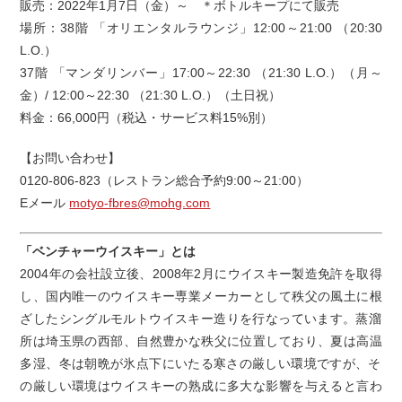
販売：2022年1月7日（金）～ ＊ボトルキープにて販売
場所：38階 「オリエンタルラウンジ」12:00～21:00 （20:30
L.O.）
37階 「マンダリンバー」17:00～22:30 （21:30 L.O.）（月～
金）/ 12:00～22:30 （21:30 L.O.）（土日祝）
料金：66,000円（税込・サービス料15%別）
【お問い合わせ】
0120-806-823（レストラン総合予約9:00～21:00）
Eメール
motyo-fbres@mohg.com
「ベンチャーウイスキー」とは
2004年の会社設立後、2008年2月にウイスキー製造免許を取得
し、国内唯一のウイスキー専業メーカーとして秩父の風土に根
ざしたシングルモルトウイスキー造りを行なっています。蒸溜
所は埼玉県の西部、自然豊かな秩父に位置しており、夏は高温
多湿、冬は朝晩が氷点下にいたる寒さの厳しい環境ですが、そ
の厳しい環境はウイスキーの熟成に多大な影響を与えると言わ