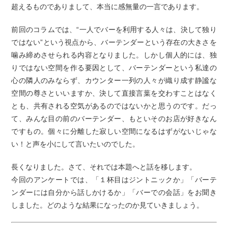
超えるものでありまして、本当に感無量の一言であります。
前回のコラムでは、“一人でバーを利用する人々は、決して独り
ではない”という視点から、バーテンダーという存在の大きさを
噛み締めさせられる内容となりました。しかし個人的には、独
りではない空間を作る要因として、バーテンダーという私達の
心の隣人のみならず、カウンター一列の人々が織り成す静謐な
空間の尊さといいますか、決して直接言葉を交わすことはなく
とも、共有される空気があるのではないかと思うのです。だっ
て、みんな目の前のバーテンダー、もといそのお店が好きなん
ですもの。個々に分離した寂しい空間になるはずがないじゃな
い！と声を小にして言いたいのでした。
長くなりました。さて、それでは本題へと話を移します。
今回のアンケートでは、「１杯目はジントニックか」「バーテ
ンダーには自分から話しかけるか」「バーでの会話」をお聞き
しました。どのような結果になったのか見ていきましょう。