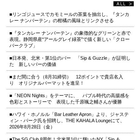
■リンゴジュースでカモミールの茶葉を抽出し、『タンカ
レー ナンバーテン』の柑橘の風味とリンクさせる
■『タンカレー ナンバーテン』の象徴的なグリーンと赤で
表現。静岡県産“アールグレイ緑茶”で描く新しい「クロー
バークラブ」
■日本発、北米・第1位のバー 「Sip & Guzzle」が証明し
た 新しいバーの価値
■まだ間に合う（8月31締切） 12ポイントで貴店名入
り オリジナルバーマットを進呈！
■「NEON Nights」をテーマに、 バブル時代の高揚感を
色彩とストーリーで 表現した千原颯之輔さんが優勝
■ハワイ・ホノルル「Bar Leather Apron」より、ジャステ
ィン・パーク氏を招聘し、THE KAHALA Loungeにて、
2026年8月28日（金）
■The SG Club 8周年！北米第1位に輝いたNY「Sip ＆