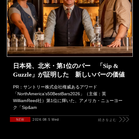
日本発、北米・第1位のバー 「Sip &
Guzzle」が証明した 新しいバーの価値
PR：サントリー株式会社権威あるアワード
「NorthAmerica’s50BestBars2026」（主催：英
WilliamReed社）第1位に輝いた、アメリカ・ニューヨー
ク「Sip&am
2026.08.5 Wed
NEW
続きをよむ