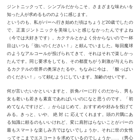
ジントニックって、シンプルだからこそ、さまざまな味わいを
知った人が求めるもののように感じます。
というのも、私がバーへ行き始めた頃はちょうど20歳でしたの
で、正直ジントニックを美味しいと感じなかったんですよね
（今では大好きです）。カクテルとかよく分からないので一杯
目はいつも「強いのください！」と頼んでいました。毎回魔球
のようなアルコールが投げられてきて、それはそれで楽しかっ
たんです。同じ要求をしても、その都度ちがう刺激が与えられ
るカクテルの世界の奥深さたるや。ちなみに今は、「酸っぱい
のください！」って頼むようにしています。加齢のせいです。
何が言いたいかといいますと、折角バーに行くのだから、男も
女も老いも若きも素直であればいいのになと思うのです。「初
めてなんですけど、」からはじめて、おすすめや好みを投げて
みる。きっと、いや、 絶 対 に 応えてくれます。頭の片隅にあ
る知識に頼るのもいいけれど、変に肩肘はらないことがバーの
最もスマートな楽しみ方ではないでしょうか。それに世の女性
ってそこまでエスコートを求めているのでしょうか……（男心