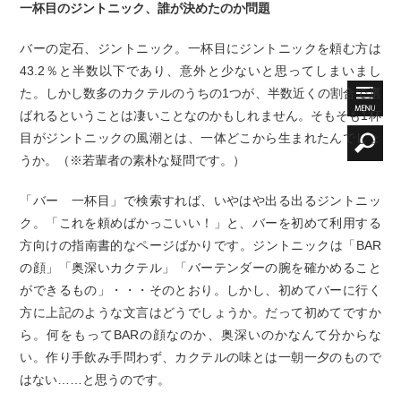
一杯目のジントニック、誰が決めたのか問題
バーの定石、ジントニック。一杯目にジントニックを頼む方は
43.2％と半数以下であり、意外と少ないと思ってしまいまし
た。しかし数多のカクテルのうちの1つが、半数近くの割合で選
ばれるということは凄いことなのかもしれません。そもそも1杯
目がジントニックの風潮とは、一体どこから生まれたんでしょ
うか。（※若輩者の素朴な疑問です。）
「バー 一杯目」で検索すれば、いやはや出る出るジントニッ
ク。「これを頼めばかっこいい！」と、バーを初めて利用する
方向けの指南書的なページばかりです。ジントニックは「BAR
の顔」「奥深いカクテル」「バーテンダーの腕を確かめること
ができるもの」・・・そのとおり。しかし、初めてバーに行く
方に上記のような文言はどうでしょうか。だって初めてですか
ら。何をもってBARの顔なのか、奥深いのかなんて分からな
い。作り手飲み手問わず、カクテルの味とは一朝一夕のもので
はない……と思うのです。