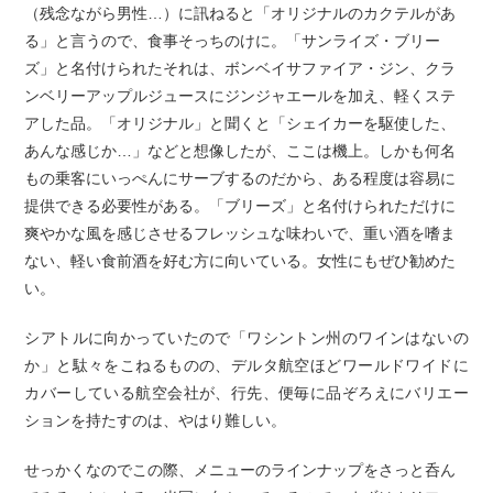
（残念ながら男性…）に訊ねると「オリジナルのカクテルがあ
る」と言うので、食事そっちのけに。「サンライズ・ブリー
ズ」と名付けられたそれは、ボンベイサファイア・ジン、クラ
ンベリーアップルジュースにジンジャエールを加え、軽くステ
アした品。「オリジナル」と聞くと「シェイカーを駆使した、
あんな感じか…」などと想像したが、ここは機上。しかも何名
もの乗客にいっぺんにサーブするのだから、ある程度は容易に
提供できる必要性がある。「ブリーズ」と名付けられただけに
爽やかな風を感じさせるフレッシュな味わいで、重い酒を嗜ま
ない、軽い食前酒を好む方に向いている。女性にもぜひ勧めた
い。
シアトルに向かっていたので「ワシントン州のワインはないの
か」と駄々をこねるものの、デルタ航空ほどワールドワイドに
カバーしている航空会社が、行先、便毎に品ぞろえにバリエー
ションを持たすのは、やはり難しい。
せっかくなのでこの際、メニューのラインナップをさっと呑ん