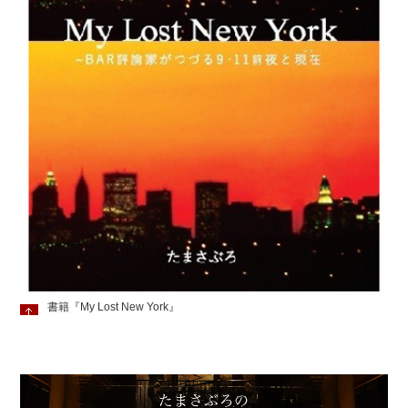
書籍『My Lost New York』