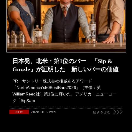
日本発、北米・第1位のバー 「Sip &
Guzzle」が証明した 新しいバーの価値
PR：サントリー株式会社権威あるアワード
「NorthAmerica’s50BestBars2026」（主催：英
WilliamReed社）第1位に輝いた、アメリカ・ニューヨー
ク「Sip&am
2026.08.5 Wed
NEW
続きをよむ