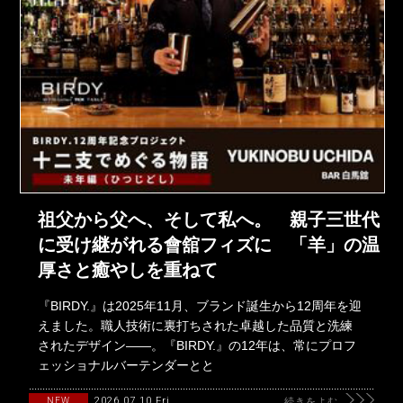
祖父から父へ、そして私へ。 親子三世代
に受け継がれる會舘フィズに 「羊」の温
厚さと癒やしを重ねて
『BIRDY.』は2025年11月、ブランド誕生から12周年を迎
えました。職人技術に裏打ちされた卓越した品質と洗練
されたデザイン――。『BIRDY.』の12年は、常にプロフ
ェッショナルバーテンダーとと
2026.07.10 Fri
NEW
続きをよむ