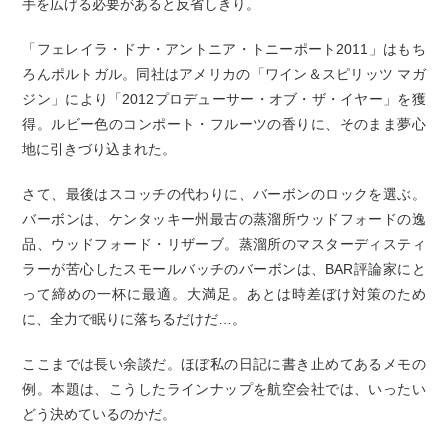
手を広げる必要があると反省しきり。
「フェレイラ・ドナ・アントニア・トニーポート2011」はもち
ろんポルトガル。同社はアメリカの「ワイン＆スピリッツ マガ
ジン」により「2012プロデューサー・オブ・ザ・イヤー」を獲
得。ルビー色のコンポート・フルーツの香りに、そのまま夢心
地に引きづり込まれた。
さて、最後はスコッチの代わりに、バーボンのロックを選ぶ。
バーボンは、ケンタッキー州最古の蒸溜所ウッドフォードの逸
品、ウッドフォード・リザーブ。蒸溜所のマスターディスティ
ラーが苦心したスモールバッチのバーボンは、BAR評論家にと
って締めの一杯に最適。大満足。あとは時差ぼけ対策のため
に、全力で眠りに落ちるだけだ…。
ここまでは長い余談だ。ほぼ私の日記に書き止めてあるメモの
例。本題は、こうしたラインナップを航空会社では、いったい
どう決めているのかだ。