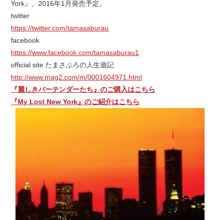
York』、2016年1月発売予定。
twitter
https://twitter.com/tamasaburau
facebook
https://www.facebook.com/tamasaburau1
official site たまさぶろの人生遊記
http://www.mag2.com/m/0001604971.html
『麗しきバーテンダーたち』のご購入はこちら
『My Lost New York』のご紹介はこちら