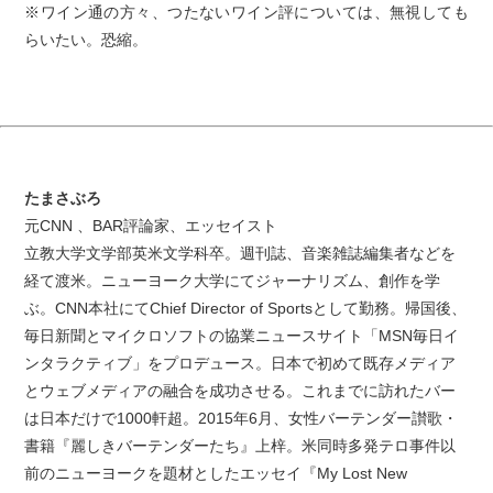
※ワイン通の方々、つたないワイン評については、無視しても
らいたい。恐縮。
たまさぶろ
元CNN 、BAR評論家、エッセイスト
立教大学文学部英米文学科卒。週刊誌、音楽雑誌編集者などを
経て渡米。ニューヨーク大学にてジャーナリズム、創作を学
ぶ。CNN本社にてChief Director of Sportsとして勤務。帰国後、
毎日新聞とマイクロソフトの協業ニュースサイト「MSN毎日イ
ンタラクティブ」をプロデュース。日本で初めて既存メディア
とウェブメディアの融合を成功させる。これまでに訪れたバー
は日本だけで1000軒超。2015年6月、女性バーテンダー讃歌・
書籍『麗しきバーテンダーたち』上梓。米同時多発テロ事件以
前のニューヨークを題材としたエッセイ『My Lost New