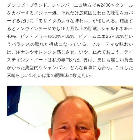
グシップ・ブランド。シャンパーニュ地方でも2400ヘクタール
をカバーするメジャー処。それだけ広範囲にわたる味覚をカバ
ーするだけに「モザイクのような味わい」が愉しめる。確認す
るとノンヴィンテージでも15カ月以上の貯蔵。シャルドネ35－
40%、ピノ・ノワール30%－35%、ピノ・ムニエ25－30%とい
うバランスの取れた構成になっている。フルーティな味わい
は、洋ナシやオレンジを感じさせ…いや、止めておこう。テイ
スティング・ノートは私の専門外だ。要は、見目も麗しい黄金
がかった典型的なシャンパン、どんな食事にも合う。こうした
素晴らしい出会いは旅の醍醐味に数えたい。