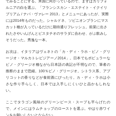
でみることにする。米国に向かっているので、まずはカリフォ
ルニアの白を選ぶ。「フランシスカン・エステイト・イクイリ
ブリアム / ナパ・ヴァレー 2013」とメニューにあったが、実際
には2014年ものだった。シャルドネ、ソビニオンブランにマス
カット種が入っているだけに期待通りフレッシュ。前菜に出さ
れたさやいんげんとピスタチオのサラダに合わせ、がぶ飲みし
そうだった。秀逸な一本。
お次は、イタリアはヴェネトの「カ・ディ・ラホ・ピノ・グリ
ージオ・マルカトレビジアーノ2014」。日本でもポピュラーな
ピノ・グリージオ種ながら日本語の表記が不明なので、筆者の
推察のままで恐縮。100％ピノ・グリージオ。シトラス系、アプ
リコットの香りなどが食前酒にぴったり。カ・ディ・ラホは小
さな作り手らしく、日本では入手しにくいひと品かもしれな
い。
ここでタラゴン風味のグリーンピース・スープも平らげたの
で、メインにはラムチョップのローストを選ぶ。やはり赤ワイ
ンをお願いしないとならない。