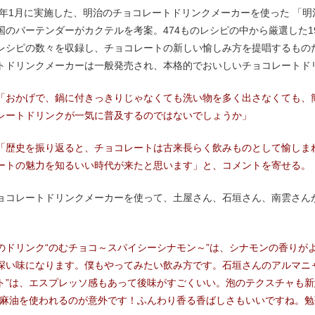
25年1月に実施した、明治のチョコレートドリンクメーカーを使った 「
国のバーテンダーがカクテルを考案。474ものレシピの中から厳選した
レシピの数々を収録し、チョコレートの新しい愉しみ方を提唱するも
トドリンクメーカーは一般発売され、本格的でおいしいチョコレートド
「おかげで、鍋に付きっきりじゃなくても洗い物を多く出さなくても、
レートドリンクが一気に普及するのではないでしょうか」
「歴史を振り返ると、チョコレートは古来長らく飲みものとして愉しま
ートの魅力を知るいい時代が来たと思います」と、コメントを寄せる。
ョコレートドリンクメーカーを使って、土屋さん、石垣さん、南雲さん
のドリンク“のむチョコ～スパイシーシナモン～”は、シナモンの香りが
深い味になります。僕もやってみたい飲み方です。石垣さんのアルマニ
ト”は、エスプレッソ感もあって後味がすごくいい。泡のテクスチャも新
胡麻油を使われるのが意外です！ふんわり香る香ばしさもいいですね。