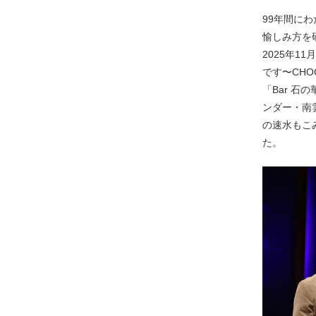
99年間に
愉しみ方を
2025年1
です〜CHO
「Bar 石
ンダー・南
の速水もこ
た。