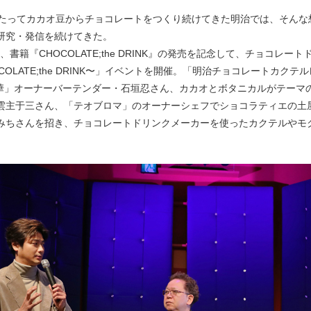
わたってカカオ豆からチョコレートをつくり続けてきた明治では、そん
研究・発信を続けてきた。
1月、書籍『CHOCOLATE;the DRINK』の発売を記念して、チョコ
COLATE;the DRINK〜」イベントを開催。「明治チョコレートカ
の華」オーナーバーテンダー・石垣忍さん、カカオとボタニカルがテーマのバー
雲主于三さん、「テオブロマ」のオーナーシェフでショコラティエの土
みちさんを招き、チョコレートドリンクメーカーを使ったカクテルやモ