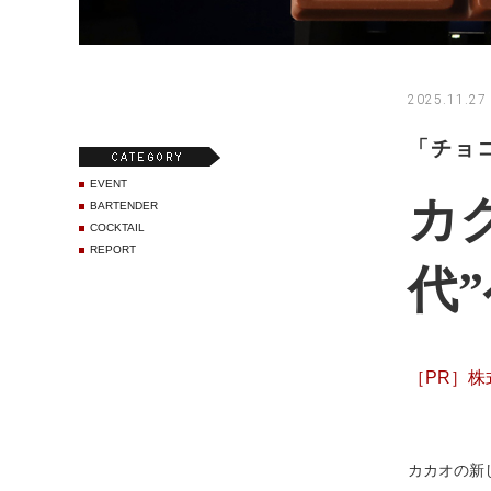
2025.11.27
「チョコ
EVENT
カ
BARTENDER
COCKTAIL
REPORT
代
［PR］株
カカオの新