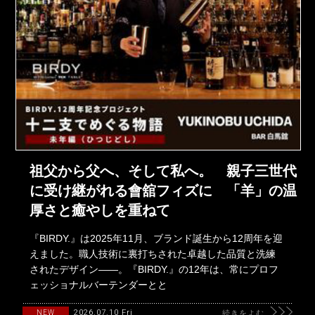
祖父から父へ、そして私へ。 親子三世代
に受け継がれる會舘フィズに 「羊」の温
厚さと癒やしを重ねて
『BIRDY.』は2025年11月、ブランド誕生から12周年を迎
えました。職人技術に裏打ちされた卓越した品質と洗練
されたデザイン――。『BIRDY.』の12年は、常にプロフ
ェッショナルバーテンダーとと
2026.07.10 Fri
NEW
続きをよむ