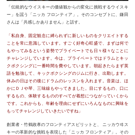
「伝統的なウイスキーの価値観からの変化に挑戦するウイスキ
ー」を謡う「ニッカ フロンティア」。そのコンセプトに、鎌田
さんは「共感しかありません」と話す。
「私自身、固定観念に縛られずに新しいものをクリエイトする
ことを常に意識しています。すごく好奇心旺盛で、まずは何で
もやってみるという姿勢でプライベートでも日々様々なことに
チャレンジしています。今は、プライベートではドラムとキッ
クボクシングに一番時間を費やしています。朝起きたらまず英
語を勉強して、キックボクシングのジムに行き、出勤します。
休みの日はその後にドラムのレッスンを入れます。音楽は、ほ
かにＤＪや琴、三味線もやってきました。目にするもの、口に
するもの、体験するもののすべてが着想につながっていくから
です。これからも、年齢を理由にせずにいろんなものに興味を
もってチャレンジしていきたいですね」
創業者・竹鶴政孝のフロンティアスピリットと、 ニッカウヰス
キーの革新的な挑戦を表現した「ニッカ フロンティア」。その