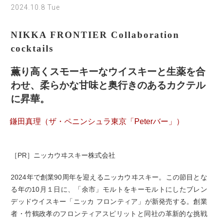
2024.10.8 Tue
NIKKA FRONTIER Collaboration
cocktails
薫り高くスモーキーなウイスキーと生薬を合
わせ、柔らかな甘味と奥行きのあるカクテル
に昇華。
鎌田真理（ザ・ペニンシュラ東京「Peterバー」）
［PR］ニッカウヰスキー株式会社
2024年で創業90周年を迎えるニッカウヰスキー。この節目とな
る年の10月１日に、「余市」モルトをキーモルトにしたブレン
デッドウイスキー「ニッカ フロンティア」が新発売する。創業
者・竹鶴政孝のフロンティアスピリットと同社の革新的な挑戦