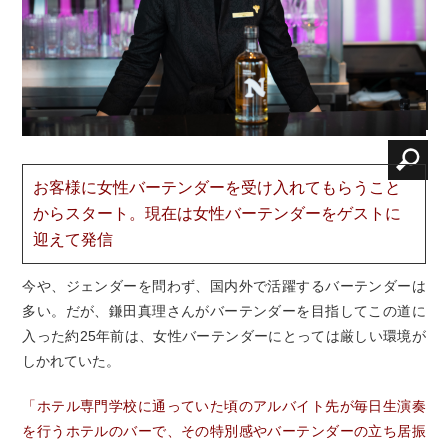
お客様に女性バーテンダーを受け入れてもらうこと
からスタート。現在は女性バーテンダーをゲストに
迎えて発信
今や、ジェンダーを問わず、国内外で活躍するバーテンダーは
多い。だが、鎌田真理さんがバーテンダーを目指してこの道に
入った約25年前は、女性バーテンダーにとっては厳しい環境が
しかれていた。
「ホテル専門学校に通っていた頃のアルバイト先が毎日生演奏
を行うホテルのバーで、その特別感やバーテンダーの立ち居振