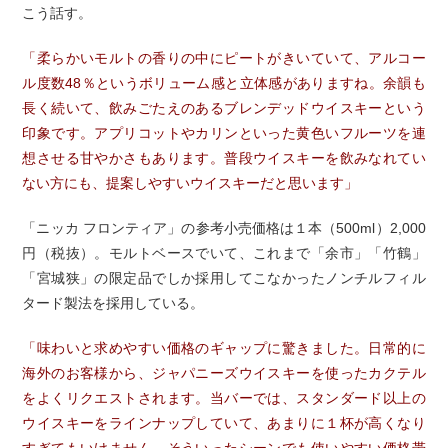
こう話す。
「柔らかいモルトの香りの中にピートがきいていて、アルコー
ル度数48％というボリューム感と立体感がありますね。余韻も
長く続いて、飲みごたえのあるブレンデッドウイスキーという
印象です。アプリコットやカリンといった黄色いフルーツを連
想させる甘やかさもあります。普段ウイスキーを飲みなれてい
ない方にも、提案しやすいウイスキーだと思います」
「ニッカ フロンティア」の参考小売価格は１本（500ml）2,000
円（税抜）。モルトベースでいて、これまで「余市」「竹鶴」
「宮城狭」の限定品でしか採用してこなかったノンチルフィル
タード製法を採用している。
「味わいと求めやすい価格のギャップに驚きました。日常的に
海外のお客様から、ジャパニーズウイスキーを使ったカクテル
をよくリクエストされます。当バーでは、スタンダード以上の
ウイスキーをラインナップしていて、あまりに１杯が高くなり
すぎてもいけません。そういったシーンでも使いやすい価格帯