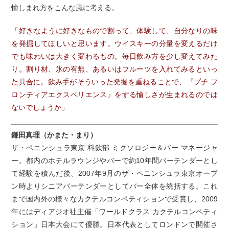
愉しまれ方をこんな風に考える。
「好きなように好きなもので割って、体験して、自分なりの味
を発掘してほしいと思います。ウイスキーの分量を変えるだけ
でも味わいは大きく変わるもの。毎日飲み方を少し変えてみた
り。割り材、氷の有無、あるいはフルーツを入れてみるといっ
た具合に。飲み手がそういった発掘を重ねることで、『プチ フ
ロンティアエクスペリエンス』をする愉しさが生まれるのでは
ないでしょうか」
鎌田真理（かまた・まり）
ザ・ペニンシュラ東京 料飲部 ミクソロジー＆バー マネージャ
ー。都内のホテルラウンジやバーで約10年間バーテンダーとし
て経験を積んだ後、2007年9月のザ・ペニンシュラ東京オープ
ン時よりシニアバーテンダーとしてバー全体を統括する。これ
まで国内外の様々なカクテルコンペティションで受賞し、2009
年にはディアジオ社主催「ワールドクラス カクテルコンペティ
ション」日本大会にて優勝。日本代表としてロンドンで開催さ