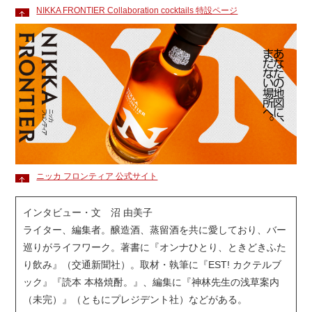
NIKKA FRONTIER Collaboration cocktails 特設ページ
ニッカ フロンティア 公式サイト
インタビュー・文 沼 由美子
ライター、編集者。醸造酒、蒸留酒を共に愛しており、バー
巡りがライフワーク。著書に『オンナひとり、ときどきふた
り飲み』（交通新聞社）。取材・執筆に『EST! カクテルブ
ック』『読本 本格焼酎。』、編集に『神林先生の浅草案内
（未完）』（ともにプレジデント社）などがある。