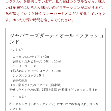
カクテル』を提供しています。見た目はシンプルながら、味わ
いは多層的にいろんな味わいのグラデーションが広がります。
氷が溶けていくと味やフレーバーもどんどん変化していきま
す。ゆったり深い時間を愉しんでください」
ジャパニーズダーティオールドファッショ
ンド
〈レシピ〉
・ニッカ フロンティア：40ml
・甜茶どくだみビターズ（※）：10ml
・チェリージュース
（瓶詰めのチェリーシロップ）：10ml
・シンプルシロップ：5ml
・甜茶の茶葉
（※）甜茶どくだみビターズ（自家製）
乾燥したどくだみの葉、甜茶を常温で4時間ほどウォッカに漬ける。
〈つくり方〉
①デキャンタ（ミキシングティン）にすべての材料を入れ、スワリ
ングする。