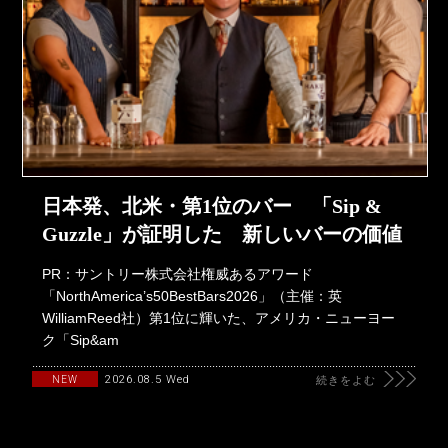
日本発、北米・第1位のバー 「Sip &
Guzzle」が証明した 新しいバーの価値
PR：サントリー株式会社権威あるアワード
「NorthAmerica’s50BestBars2026」（主催：英
WilliamReed社）第1位に輝いた、アメリカ・ニューヨー
ク「Sip&am
2026.08.5 Wed
NEW
続きをよむ