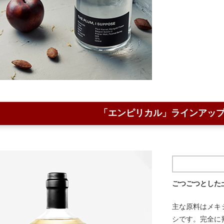
「エンピリカル」ラインアッ
ごつごつとした
主な原料はメキ
シです。完全に