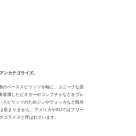
/アンカテゴライズ。
物のベーススピリッツを軸に、ユニークな原
家蒸溜したビネガーやコンブチャなどをブレ
いスピリッツのためジンやウォッカなど既存
は収まりません。アメリカやEUではフリー
カテゴライズと呼ばれています。