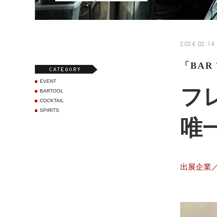
2024.02.14
「BAR
EVENT
フ
BARTOOL
COCKTAIL
SPIRITS
唯
出展企業／E