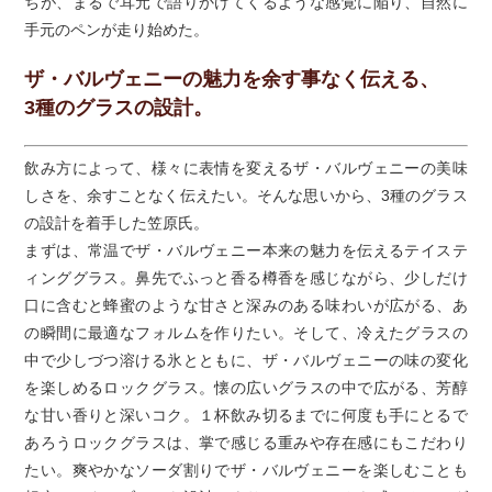
ちが、まるで耳元で語りかけてくるような感覚に陥り、自然に
手元のペンが走り始めた。
ザ・バルヴェニーの魅力を余す事なく伝える、
3種のグラスの設計。
飲み方によって、様々に表情を変えるザ・バルヴェニーの美味
しさを、余すことなく伝えたい。そんな思いから、3種のグラス
の設計を着手した笠原氏。
まずは、常温でザ・バルヴェニー本来の魅力を伝えるテイステ
ィンググラス。鼻先でふっと香る樽香を感じながら、少しだけ
口に含むと蜂蜜のような甘さと深みのある味わいが広がる、あ
の瞬間に最適なフォルムを作りたい。そして、冷えたグラスの
中で少しづつ溶ける氷とともに、ザ・バルヴェニーの味の変化
を楽しめるロックグラス。懐の広いグラスの中で広がる、芳醇
な甘い香りと深いコク。１杯飲み切るまでに何度も手にとるで
あろうロックグラスは、掌で感じる重みや存在感にもこだわり
たい。爽やかなソーダ割りでザ・バルヴェニーを楽しむことも