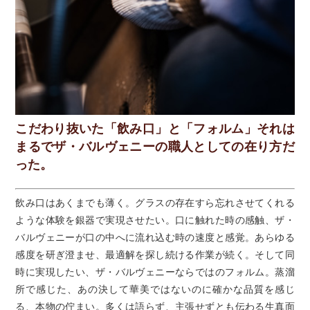
こだわり抜いた「飲み口」と「フォルム」それは
まるでザ・バルヴェニーの職人としての在り方だ
った。
飲み口はあくまでも薄く。グラスの存在すら忘れさせてくれる
ような体験を銀器で実現させたい。口に触れた時の感触、ザ・
バルヴェニーが口の中へに流れ込む時の速度と感覚。あらゆる
感度を研ぎ澄ませ、最適解を探し続ける作業が続く。そして同
時に実現したい、ザ・バルヴェニーならではのフォルム。蒸溜
所で感じた、あの決して華美ではないのに確かな品質を感じ
る、本物の佇まい。多くは語らず、主張せずとも伝わる生真面