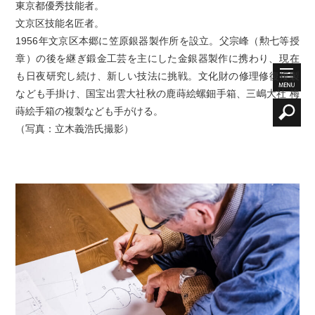
東京都優秀技能者。
文京区技能名匠者。
1956年文京区本郷に笠原銀器製作所を設立。父宗峰（勲七等授
章）の後を継ぎ鍛金工芸を主にした金銀器製作に携わり、 現在
も日夜研究し続け、新しい技法に挑戦。 文化財の修理修復複製
なども手掛け、国宝出雲大社秋の鹿蒔絵螺鈿手箱、三嶋大社 梅
蒔絵手箱の複製なども手がける。
（写真：立木義浩氏撮影）