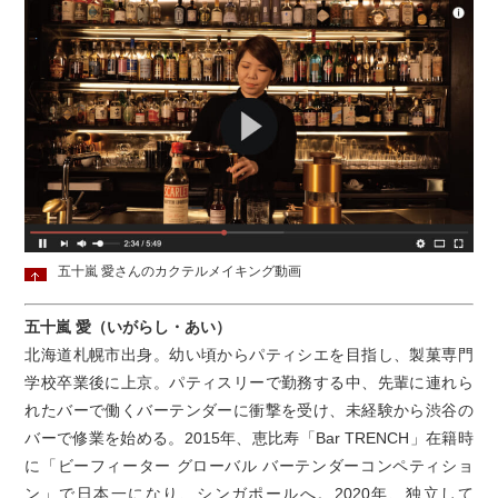
五十嵐 愛さんのカクテルメイキング動画
五十嵐 愛（いがらし・あい）
北海道札幌市出身。幼い頃からパティシエを目指し、製菓専門
学校卒業後に上京。パティスリーで勤務する中、先輩に連れら
れたバーで働くバーテンダーに衝撃を受け、未経験から渋谷の
バーで修業を始める。2015年、恵比寿「Bar TRENCH」在籍時
に「ビーフィーター グローバル バーテンダーコンペティショ
ン」で日本一になり、シンガポールへ。2020年、独立して