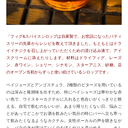
「フィグ&スパイスシロップは自家製で、お世話になったパティ
スリーの先輩からレシピを教えて頂きました。もともとはドラ
イイチジクを召し上がっていただくための浸け込み液で、アイ
スクリームに添えたりします。材料はドライフィグ、レーズ
ン、赤ワイン、シェリー、シナモン、スターアニス、砂糖。店
のオープン当初からずっと使い続けているシロップです」
ペイジョーズとアンゴスチュラ、2種類のビターズを用いている
のは深みと複雑味を出すため。特にペイショーズは華やかな赤
い色で、ウイスキーカクテルに入れると色合いがくっきりと映
える。自宅で飲むのもいいが、あまり帰りたくない日、悩みご
とがあってどこかでお酒を飲みたい気分の時にバーへ立ち寄っ
て飲みたくなるようなカクテル。女性ボーカルの声を聴きなが
ら、バラの氷が溶けていくのをぼんやりと見つめる……。そん