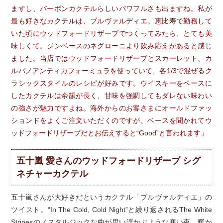
ますし、バーボンカクテルらしいパワフルさも出ますね。私が
最も好きなカクテルは、ブルヴァルディエ。恵比寿で勤務して
いた頃にウッドフォードリザーブでつくってみたら、とても美
味しくて。ジンベースのネグローニより飲み応えがあると感じ
ました。当店ではウッドフォードリザーブとスカーレット、カ
ルパノアンティカフォーミュラを使っていて、各1/3で混ぜるク
ラシックスタイルのレシピが好みです。ウイスキーをベースに
したカクテルは余韻が長く、甘味を強調してもダレない味わい
の強さが魅力ですよね。海外からのお客さまにオールドファッ
ションドをよくご注文いただくのですが、ベースを聞かれてウ
ッドフォードリザーブだとお伝えすると“Good”と言われます」
五十嵐 愛さんのウッドフォードリザーブ シグ
ネチャーカクテル
五十嵐さんが大好きだというカクテル「ブルヴァルディエ」の
ツイスト。“In The Cold, Cold Night”と繰り返されるThe White
Stripesのノスタルジックな曲が思い浮かぶような寒い夜、暖か