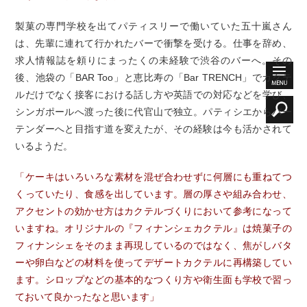
製菓の専門学校を出てパティスリーで働いていた五十嵐さん
は、先輩に連れて行かれたバーで衝撃を受ける。仕事を辞め、
求人情報誌を頼りにまったくの未経験で渋谷のバーへ。その
後、池袋の「BAR Too」と恵比寿の「Bar TRENCH」でカクテ
ルだけでなく接客における話し方や英語での対応などを学び、
シンガポールへ渡った後に代官山で独立。パティシエからバー
テンダーへと目指す道を変えたが、その経験は今も活かされて
いるようだ。
「ケーキはいろいろな素材を混ぜ合わせずに何層にも重ねてつ
くっていたり、食感を出しています。層の厚さや組み合わせ、
アクセントの効かせ方はカクテルづくりにおいて参考になって
いますね。オリジナルの『フィナンシェカクテル』は焼菓子の
フィナンシェをそのまま再現しているのではなく、焦がしバタ
ーや卵白などの材料を使ってデザートカクテルに再構築してい
ます。シロップなどの基本的なつくり方や衛生面も学校で習っ
ておいて良かったなと思います」