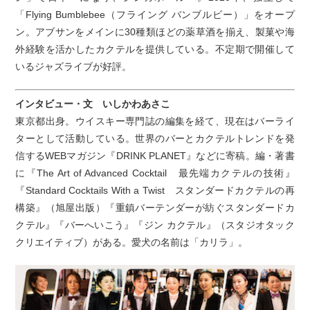
「Flying Bumblebee（フライング バンブルビー）」をオープ
ン。アブサンをメインに30種類ほどの薬草酒を揃え、製菓や海
外経験を活かしたカクテルを提供している。不定期で開催して
いるジャズライブが好評。
インタビュー・文 いしかわあさこ
東京都出身。ウイスキー専門誌の編集を経て、現在はバーライ
ターとして活動している。世界のバーとカクテルトレンドを発
信するWEBマガジン『DRINK PLANET』などに寄稿。編・著書
に『The Art of Advanced Cocktail 最先端カクテルの技術』
『Standard Cocktails With a Twist スタンダードカクテルの再
構築』（旭屋出版）『重鎮バーテンダーが紡ぐスタンダードカ
クテル』『バーへいこう』『ジン カクテル』（スタジオタック
クリエイティブ）がある。愛犬の名前は「カリラ」。