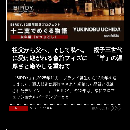
祖父から父へ、そして私へ。 親子三世代
に受け継がれる會舘フィズに 「羊」の温
厚さと癒やしを重ねて
『BIRDY.』は2025年11月、ブランド誕生から12周年を迎
えました。職人技術に裏打ちされた卓越した品質と洗練
されたデザイン――。『BIRDY.』の12年は、常にプロフ
ェッショナルバーテンダーとと
2026.07.10 Fri
NEW
続きをよむ