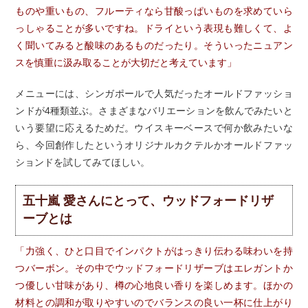
ものや重いもの、フルーティなら甘酸っぱいものを求めていら
っしゃることが多いですね。ドライという表現も難しくて、よ
く聞いてみると酸味のあるものだったり。そういったニュアン
スを慎重に汲み取ることが大切だと考えています」
メニューには、シンガポールで人気だったオールドファッショ
ンドが4種類並ぶ。さまざまなバリエーションを飲んでみたいと
いう要望に応えるためだ。ウイスキーベースで何か飲みたいな
ら、今回創作したというオリジナルカクテルかオールドファッ
ションドを試してみてほしい。
五十嵐 愛さんにとって、ウッドフォードリザ
ーブとは
「力強く、ひと口目でインパクトがはっきり伝わる味わいを持
つバーボン。その中でウッドフォードリザーブはエレガントか
つ優しい甘味があり、樽の心地良い香りを楽しめます。ほかの
材料との調和が取りやすいのでバランスの良い一杯に仕上がり