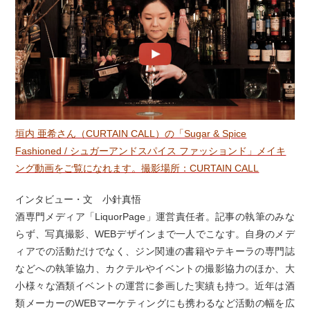
垣内 亜希さん（CURTAIN CALL）の「Sugar & Spice
Fashioned / シュガーアンドスパイス ファッションド」メイキ
ング動画をご覧になれます。撮影場所：CURTAIN CALL
インタビュー・文 小針真悟
酒専門メディア「LiquorPage」運営責任者。記事の執筆のみな
らず、写真撮影、WEBデザインまで一人でこなす。自身のメデ
ィアでの活動だけでなく、ジン関連の書籍やテキーラの専門誌
などへの執筆協力、カクテルやイベントの撮影協力のほか、大
小様々な酒類イベントの運営に参画した実績も持つ。近年は酒
類メーカーのWEBマーケティングにも携わるなど活動の幅を広