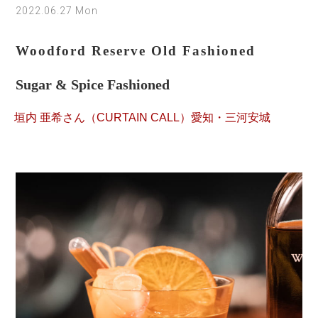
2022.06.27 Mon
Woodford Reserve Old Fashioned
Sugar & Spice Fashioned
垣内 亜希さん（CURTAIN CALL）愛知・三河安城