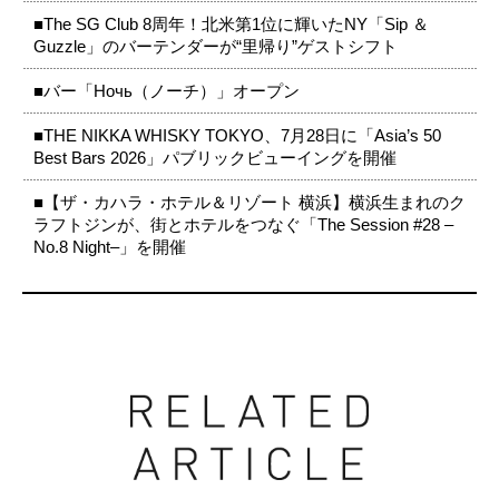
■The SG Club 8周年！北米第1位に輝いたNY「Sip ＆
Guzzle」のバーテンダーが“里帰り”ゲストシフト
■バー「Ночь（ノーチ）」オープン
■THE NIKKA WHISKY TOKYO、7月28日に「Asia’s 50
Best Bars 2026」パブリックビューイングを開催
■【ザ・カハラ・ホテル＆リゾート 横浜】横浜生まれのク
ラフトジンが、街とホテルをつなぐ「The Session #28 –
No.8 Night–」を開催