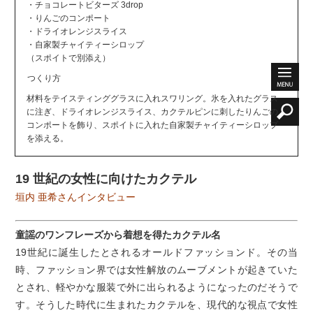
・チョコレートビターズ 3drop
・りんごのコンポート
・ドライオレンジスライス
・自家製チャイティーシロップ
（スポイトで別添え）
つくり方
材料をテイスティンググラスに入れスワリング。氷を入れたグラス
に注ぎ、ドライオレンジスライス、カクテルピンに刺したりんごの
コンポートを飾り、スポイトに入れた自家製チャイティーシロップ
を添える。
19 世紀の女性に向けたカクテル
垣内 亜希さんインタビュー
童謡のワンフレーズから着想を得たカクテル名
19世紀に誕生したとされるオールドファッションド。その当
時、ファッション界では女性解放のムーブメントが起きていた
とされ、軽やかな服装で外に出られるようになったのだそうで
す。そうした時代に生まれたカクテルを、現代的な視点で女性