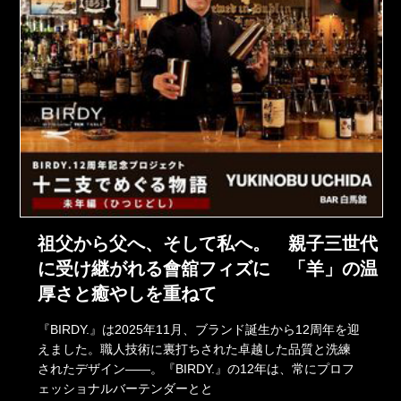
祖父から父へ、そして私へ。 親子三世代
に受け継がれる會舘フィズに 「羊」の温
厚さと癒やしを重ねて
『BIRDY.』は2025年11月、ブランド誕生から12周年を迎
えました。職人技術に裏打ちされた卓越した品質と洗練
されたデザイン――。『BIRDY.』の12年は、常にプロフ
ェッショナルバーテンダーとと