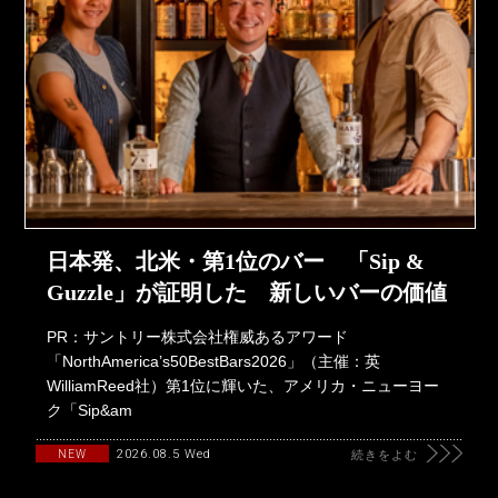
日本発、北米・第1位のバー 「Sip &
Guzzle」が証明した 新しいバーの価値
PR：サントリー株式会社権威あるアワード
「NorthAmerica’s50BestBars2026」（主催：英
WilliamReed社）第1位に輝いた、アメリカ・ニューヨー
ク「Sip&am
2026.08.5 Wed
NEW
続きをよむ