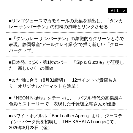
■リンゴジュースでカモミールの茶葉を抽出し、『タンカ
レー ナンバーテン』の柑橘の風味とリンクさせる
■『タンカレー ナンバーテン』の象徴的なグリーンと赤で
表現。静岡県産“アールグレイ緑茶”で描く新しい「クロー
バークラブ」
■日本発、北米・第1位のバー 「Sip & Guzzle」が証明し
た 新しいバーの価値
■まだ間に合う（8月31締切） 12ポイントで貴店名入
り オリジナルバーマットを進呈！
■「NEON Nights」をテーマに、 バブル時代の高揚感を
色彩とストーリーで 表現した千原颯之輔さんが優勝
■ハワイ・ホノルル「Bar Leather Apron」より、ジャステ
ィン・パーク氏を招聘し、THE KAHALA Loungeにて、
2026年8月28日（金）