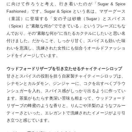
に向けて作ろうと考え、行き着いたのが「Sugar & Spice
Fashioned」です。Sugar & Spice という名は、マザーグース
（童謡）に登場する「女の子は砂糖（Sugar）とスパイス
（Spice）と“素敵な何か”でできている」というフレーズにちな
んでおり、その“素敵な何か”に当たるカクテルにしたいと思い名
付けました。だからこそ、しっかり甘く、スパイスも効いた味
わいを意識し、洗練された女性にも似合うオールドファッショ
ンドをイメージしています。
ウッドフォードリザーブを引き立たせるチャイティーシロップ
甘さとスパイスの役割を担う自家製チャイティーシロップは、
シナモンとカルダモン、ジンジャ ーに、コクを出すべくブラウ
ンシュガーを入れ、スパイス感がしっかり出るように作ってい
ます。茶葉がもたらす奥深い苦味も相まって、ウッドフォード
リザーブの蜂蜜のような香りと、りんごや洋梨のようなフルー
ティーさといった、エレガントで洗練されたイメージがより引
き立つと感じています。