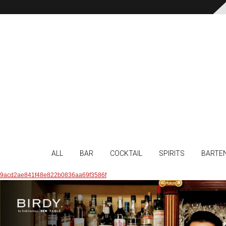
ALL
BAR
COCKTAIL
SPIRITS
BARTE
9acd2ae841f48e822b0836aa69f3586f