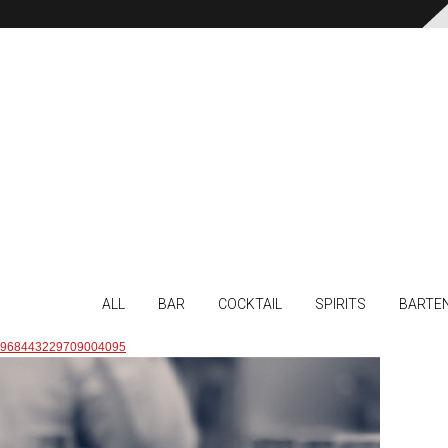
ALL
BAR
COCKTAIL
SPIRITS
BARTE
968443229709004095