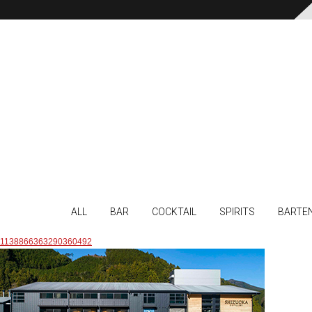
ALL
BAR
COCKTAIL
SPIRITS
BARTE
1138866363290360492