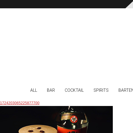
ALL
BAR
COCKTAIL
SPIRITS
BARTE
1724203065225877700