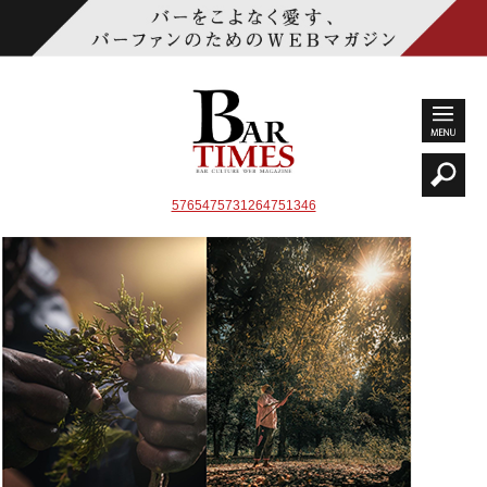
5765475731264751346